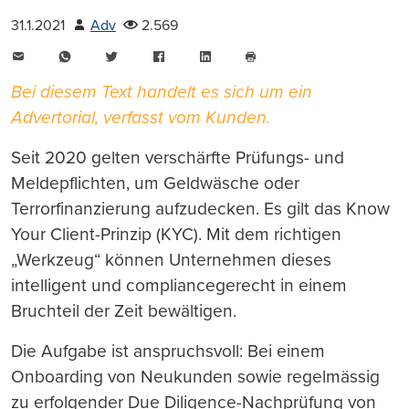
31.1.2021
Adv
2.569
E-
WhatsApp
Twitter
Facebook
LinkedIn
Mail
Seite
drucken
Bei diesem Text handelt es sich um ein
Advertorial, verfasst vom Kunden.
Seit 2020 gelten verschärfte Prüfungs- und
Meldepflichten, um Geldwäsche oder
Terrorfinanzierung aufzudecken. Es gilt das Know
Your Client-Prinzip (KYC). Mit dem richtigen
„Werkzeug“ können Unternehmen dieses
intelligent und compliancegerecht in einem
Bruchteil der Zeit bewältigen.
Die Aufgabe ist anspruchsvoll: Bei einem
Onboarding von Neukunden sowie regelmässig
zu erfolgender Due Diligence-Nachprüfung von