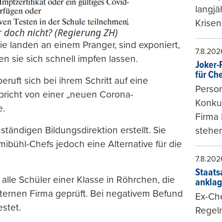
langjä
Krisen
 doch nicht? (Regierung ZH)
Sie landen an einem Pranger, sind exponiert,
7.8.202
n sie sich schnell impfen lassen.
Joker-P
für Ch
eruft sich bei ihrem Schritt auf eine
Person
pricht von einer „neuen Corona-
Konkur
e.
Firma 
tändigen Bildungsdirektion erstellt. Sie
stehen
mibühl-Chefs jedoch eine Alternative für die
7.8.202
Staats
lle Schüler einer Klasse in Röhrchen, die
ankla
ternen Firma geprüft. Bei negativem Befund
Ex-Che
estet.
Regeln