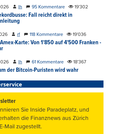
2026
lh
95 Kommentare
19'302
kordbusse: Fall reicht direkt in
nleitung
2026
rf
118 Kommentare
19'036
Amex-Karte: Von 1'850 auf 4'500 Franken -
hr
2026
lh
61 Kommentare
18'367
um der Bitcoin-Puristen wird wahr
rservice
letter
nnieren Sie Inside Paradeplatz, und
 erhalten die Finanznews aus Zürich
E-Mail zugestellt.