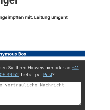
nger
geimpften mit. Leitung umgeht
nymous Box
en Sie Ihren Hinweis hier oder an
+41
05 39 52
. Lieber per
Post
?