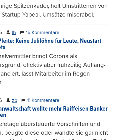
hrige Spitzenkader, holt Umstrittenen von
-Startup Yapeal. Umsätze miserabel.
6
lh
15 Kommentare
leite: Keine Julilöhne für Leute, Neustart
efs
alvermittler bringt Corona als
sgrund, effektiv aber frühzeitig Auffang-
lanciert, lässt Mitarbeiter im Regen
.
6
zb
11 Kommentare
anwaltschaft wollte mehr Raiffeisen-Banker
gen
fetage übersteuerte Vorschriften und
, beugte diese oder wandte sie gar nicht