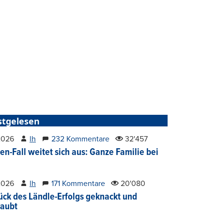
stgelesen
2026
lh
232 Kommentare
32'457
en-Fall weitet sich aus: Ganze Familie bei
2026
lh
171 Kommentare
20'080
ück des Ländle-Erfolgs geknackt und
aubt