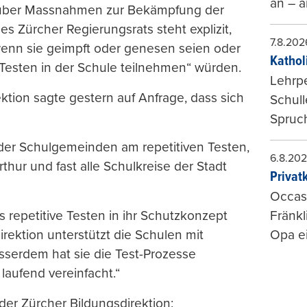
an – a
„über Massnahmen zur Bekämpfung der
s Zürcher Regierungsrats steht explizit,
7.8.202
enn sie geimpft oder genesen seien oder
Kathol
Testen in der Schule teilnehmen“ würden.
Lehrp
ktion sagte gestern auf Anfrage, dass sich
Schul
Spruch
t der Schulgemeinden am repetitiven Testen,
6.8.20
rthur und fast alle Schulkreise der Stadt
Privat
Occasi
s repetitive Testen in ihr Schutzkonzept
Fränkl
irektion unterstützt die Schulen mit
Opa ei
serdem hat sie die Test-Prozesse
aufend vereinfacht.“
der Zürcher Bildungsdirektion: