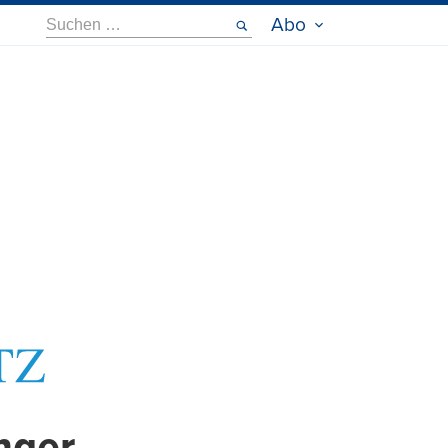
Suche
Abo
nach: