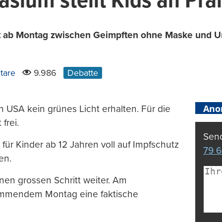
sium stellt Kids an Pra
 ab Montag zwischen Geimpften ohne Maske und Un
tare
9.986
Debatte
Ano
n USA kein grünes Licht erhalten. Für die
frei.
Send
für Kinder ab 12 Jahren voll auf Impfschutz
79 6
en.
en grossen Schritt weiter. Am
ommendem Montag eine faktische