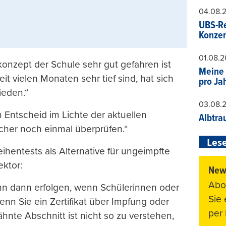
04.08.
UBS-Re
Konzer
01.08.
nzept der Schule sehr gut gefahren ist
Meine 
 vielen Monaten sehr tief sind, hat sich
pro Ja
ieden.“
03.08.
 Entscheid im Lichte der aktuellen
Albtra
icher noch einmal überprüfen.“
Lese
ihentests als Alternative für ungeimpfte
ektor:
News
Abo
ann dann erfolgen, wenn Schülerinnen oder
Sie
enn Sie ein Zertifikat über Impfung oder
per 
nte Abschnitt ist nicht so zu verstehen,