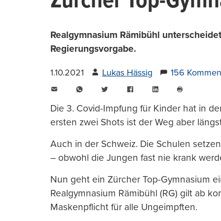
Zürcher Top-Gymna
Realgymnasium Rämibühl unterscheidet
Regierungsvorgabe.
1.10.2021
Lukas Hässig
156 Kommen
E-
WhatsApp
Twitter
Facebook
LinkedIn
Mail
Seite
drucken
Die 3. Covid-Impfung für Kinder hat in de
ersten zwei Shots ist der Weg aber längst 
Auch in der Schweiz. Die Schulen setzen 
– obwohl die Jungen fast nie krank werd
Nun geht ein Zürcher Top-Gymnasium ein
Realgymnasium Rämibühl (RG) gilt ab k
Maskenpflicht für alle Ungeimpften.