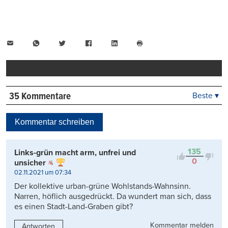
E-
WhatsApp
Twitter
Facebook
LinkedIn
Mail
Seite
drucken
35 Kommentare
Beste ▾
Beste
Neueste
Kommentar schreiben
Viele Antworten
Kontrovers
135
Links-grün macht arm, unfrei und
0
unsicher
02.11.2021 um 07:34
Der kollektive urban-grüne Wohlstands-Wahnsinn.
Narren, höflich ausgedrückt. Da wundert man sich, dass
es einen Stadt-Land-Graben gibt?
Kommentar melden
Antworten