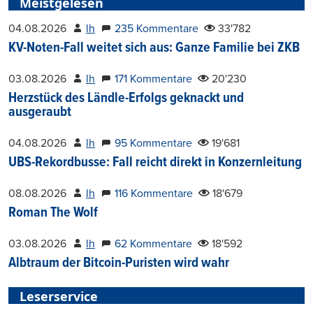
Meistgelesen
04.08.2026
lh
235 Kommentare
33'782
KV-Noten-Fall weitet sich aus: Ganze Familie bei ZKB
03.08.2026
lh
171 Kommentare
20'230
Herzstück des Ländle-Erfolgs geknackt und
ausgeraubt
04.08.2026
lh
95 Kommentare
19'681
UBS-Rekordbusse: Fall reicht direkt in Konzernleitung
08.08.2026
lh
116 Kommentare
18'679
Roman The Wolf
03.08.2026
lh
62 Kommentare
18'592
Albtraum der Bitcoin-Puristen wird wahr
Leserservice