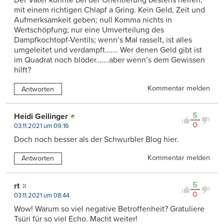
Der Vater könnte bei der Orientierung bestens helfen;
mit einem richtigen Chlapf a Gring. Kein Geld, Zeit und
Aufmerksamkeit geben; null Komma nichts in
Wertschöpfung; nur eine Umverteilung des
Dampfkochtopf-Ventils; wenn’s Mal rasselt, ist alles
umgeleitet und verdampft……. Wer denen Geld gibt ist
im Quadrat noch blöder…….aber wenn’s dem Gewissen
hilft?
Kommentar melden
Antworten
5
Heidi Geilinger
0
03.11.2021 um 09:16
Doch noch besser als der Schwurbler Blog hier.
Kommentar melden
Antworten
5
rt
0
03.11.2021 um 08:44
Wow! Warum so viel negative Betroffenheit? Gratuliere
Tsüri für so viel Echo. Macht weiter!