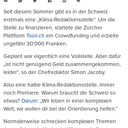
E-
WhatsApp
Twitter
Facebook
LinkedIn
Mail
Seite
drucken
Seit diesem Sommer gibt es in der Schweiz
erstmals eine „Klima-Redaktionsstelle“. Um die
Stelle zu finanzieren, startete die Zürcher
Plattform
Tsüri.ch
ein Crowdfunding und erzielte
ungefähr 30’000 Franken.
Geplant war eigentlich eine Vollstelle. Aber dafür
„ist nicht genügend Geld zusammengekommen,
leider“, so der Chefredaktor Simon Jacoby.
Also eine halbe Klima-Redaktionsstelle, immer
noch Premiere. Warum braucht die Schweiz so
etwas?
Darum
: „Wir leben in einer komplexen
Welt, wir wollen dir bei der Orientierung helfen.“
Normalerweise schrecken komplexen Themen