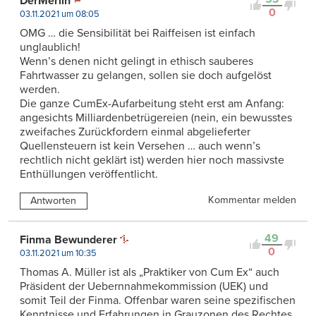
DerMerlin
0
03.11.2021 um 08:05
OMG … die Sensibilität bei Raiffeisen ist einfach
unglaublich!
Wenn’s denen nicht gelingt in ethisch sauberes
Fahrtwasser zu gelangen, sollen sie doch aufgelöst
werden.
Die ganze CumEx-Aufarbeitung steht erst am Anfang:
angesichts Milliardenbetrügereien (nein, ein bewusstes
zweifaches Zurückfordern einmal abgelieferter
Quellensteuern ist kein Versehen … auch wenn’s
rechtlich nicht geklärt ist) werden hier noch massivste
Enthüllungen veröffentlicht.
Kommentar melden
Antworten
49
Finma Bewunderer
0
03.11.2021 um 10:35
Thomas A. Müller ist als „Praktiker von Cum Ex“ auch
Präsident der Uebernnahmekommission (UEK) und
somit Teil der Finma. Offenbar waren seine spezifischen
Kenntnisse und Erfahrungen in Grauzonen des Rechtes