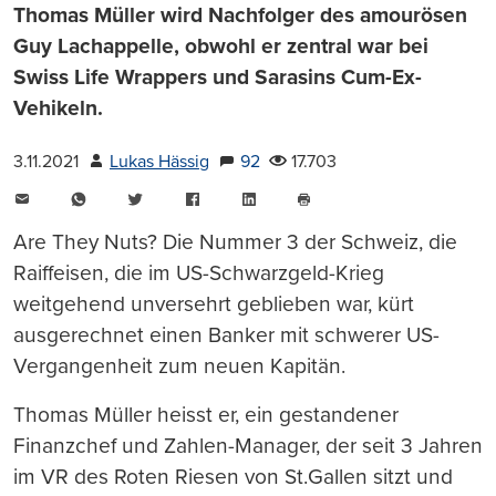
Thomas Müller wird Nachfolger des amourösen
Guy Lachappelle, obwohl er zentral war bei
Swiss Life Wrappers und Sarasins Cum-Ex-
Vehikeln.
3.11.2021
Lukas Hässig
92
17.703
E-
WhatsApp
Twitter
Facebook
LinkedIn
Mail
Seite
drucken
Are They Nuts? Die Nummer 3 der Schweiz, die
Raiffeisen, die im US-Schwarzgeld-Krieg
weitgehend unversehrt geblieben war, kürt
ausgerechnet einen Banker mit schwerer US-
Vergangenheit zum neuen Kapitän.
Thomas Müller heisst er, ein gestandener
Finanzchef und Zahlen-Manager, der seit 3 Jahren
im VR des Roten Riesen von St.Gallen sitzt und