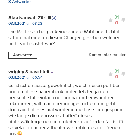
3 Antworten
31
Staatsanwalt Züri III
0
03.11.2021 um 08:23
Die Raiffeisen hat gar keine andere Wahl oder habt ihr
schon mal einer in diesen Chargen gesehen welcher
nicht vorbelastet war?
Kommentar melden
Antworten
31
wrigley & bäschteli
0
03.11.2021 um 06:54
es ist schon aussergewöhnlich, welch riesen puff bei
und um diese bauernbank in den letzten jahren
herrscht. statt einfach nur normal und einwandfrei
rekrutieren, will man oberhochgestochen tun. geht
doch auch dieses mal wieder in die hose. bin gespannt
wie lange die genossenschafter* dieses
hinterwäldlergetue noch tolerieren. auf jeden fall ist für
servelat-prominenz-theater weiterhin gesorgt. freuen
uns