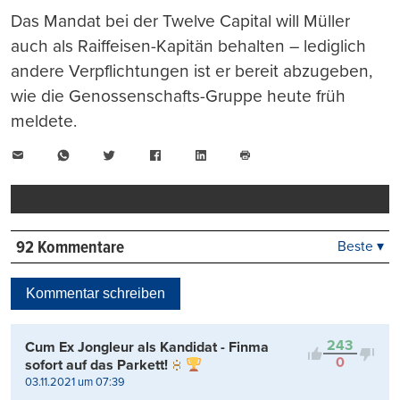
Das Mandat bei der Twelve Capital will Müller
auch als Raiffeisen-Kapitän behalten – lediglich
andere Verpflichtungen ist er bereit abzugeben,
wie die Genossenschafts-Gruppe heute früh
meldete.
E-
WhatsApp
Twitter
Facebook
LinkedIn
Mail
Seite
drucken
92 Kommentare
Beste ▾
Beste
Neueste
Kommentar schreiben
Viele Antworten
Kontrovers
243
Cum Ex Jongleur als Kandidat - Finma
0
sofort auf das Parkett!
03.11.2021 um 07:39