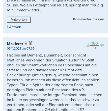
Die Raiffeisen kommt mir langsam vor wie die Credit
Suisse. Wo ein Fettnäpfchen lauert, springt man freudig
rein. Immer wieder…
Kommentar melden
Antworten
1 Antwort
160
Mokierer
0
03.11.2021 um 07:36
Hat das mit Demenz, Dummheit, oder schlicht
sträfliches Verkennen der Situation zu tun??? Stellt
endlich die Verantwortlichen des Vorschlags auf die
Strasse und den dazugehörigen Sumpf dazu.
Banklehrlinge gibt es genug, welche bestimmt einen
besseren Job machen als diese offensichtlich senilen
Typen. Für die Spitze der drittgrössten Bank, nach
derartigen Pleiten mit der Besetzung des VR-
Präsidenten, muss eine integre Fachkraft ohne Leichen
im Keller vorgeschlagen werden. Ist das so schwer zu
verstehen, oder soll der Eindruck entstehen, dass dies
auf dem Bankenplatz CH nicht möglich ist?!?