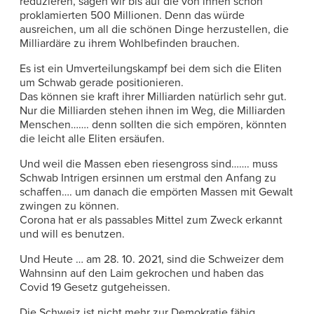
reduzieren, sagen wir bis auf die von ihnen schon
proklamierten 500 Millionen. Denn das würde
ausreichen, um all die schönen Dinge herzustellen, die
Milliardäre zu ihrem Wohlbefinden brauchen.
Es ist ein Umverteilungskampf bei dem sich die Eliten
um Schwab gerade positionieren.
Das können sie kraft ihrer Milliarden natürlich sehr gut.
Nur die Milliarden stehen ihnen im Weg, die Milliarden
Menschen……. denn sollten die sich empören, könnten
die leicht alle Eliten ersäufen.
Und weil die Massen eben riesengross sind……. muss
Schwab Intrigen ersinnen um erstmal den Anfang zu
schaffen…. um danach die empörten Massen mit Gewalt
zwingen zu können.
Corona hat er als passables Mittel zum Zweck erkannt
und will es benutzen.
Und Heute … am 28. 10. 2021, sind die Schweizer dem
Wahnsinn auf den Laim gekrochen und haben das
Covid 19 Gesetz gutgeheissen.
Die Schweiz ist nicht mehr zur Demokratie fähig ……