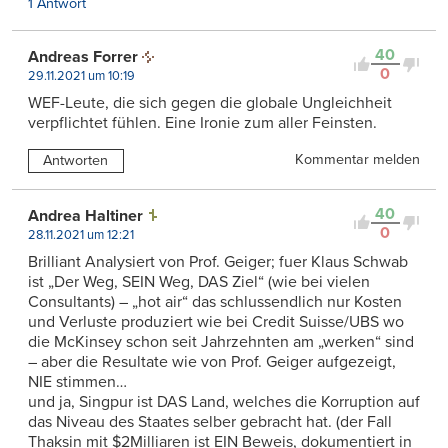
1 Antwort
40
Andreas Forrer
0
29.11.2021 um 10:19
WEF-Leute, die sich gegen die globale Ungleichheit
verpflichtet fühlen. Eine Ironie zum aller Feinsten.
Kommentar melden
Antworten
40
Andrea Haltiner
0
28.11.2021 um 12:21
Brilliant Analysiert von Prof. Geiger; fuer Klaus Schwab
ist „Der Weg, SEIN Weg, DAS Ziel“ (wie bei vielen
Consultants) – „hot air“ das schlussendlich nur Kosten
und Verluste produziert wie bei Credit Suisse/UBS wo
die McKinsey schon seit Jahrzehnten am „werken“ sind
– aber die Resultate wie von Prof. Geiger aufgezeigt,
NIE stimmen…
und ja, Singpur ist DAS Land, welches die Korruption auf
das Niveau des Staates selber gebracht hat. (der Fall
Thaksin mit $2Milliaren ist EIN Beweis, dokumentiert in