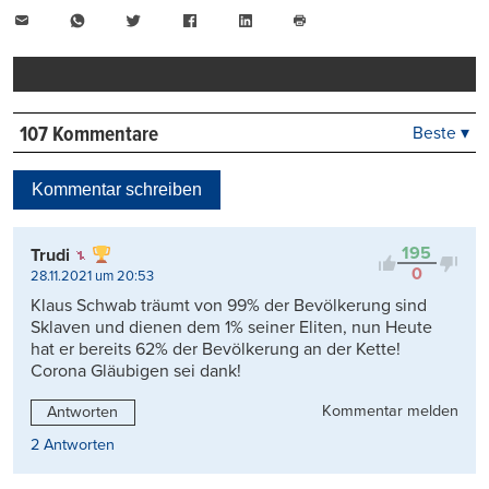
E-
WhatsApp
Twitter
Facebook
LinkedIn
Mail
Seite
drucken
107 Kommentare
Beste ▾
Beste
Neueste
Kommentar schreiben
Viele Antworten
Kontrovers
195
Trudi
0
28.11.2021 um 20:53
Klaus Schwab träumt von 99% der Bevölkerung sind
Sklaven und dienen dem 1% seiner Eliten, nun Heute
hat er bereits 62% der Bevölkerung an der Kette!
Corona Gläubigen sei dank!
Kommentar melden
Antworten
2 Antworten