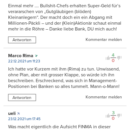
Einmal mehr …. Bullshit-Chefs erhalten Super-Geld für’s
verararschen von „Gutgläubigen (blöden)
Kleinanlegern“. Der macht doch ein ein Abgang mit
Millionen-Päckli – und der (Klein)Aktionär schaut einmal
mehr in die Röhre – Danke liebe Bank, DU mich auch!
Kommentar melden
Antworten
4
Marco Rima
0
22.12.2021 um 11:23
Ich hatte vor Kurzem mit ihm (Rima) zu tun. Unwissend,
ohne Plan, aber mit grosser Klappe, so würde ich ihn
beschreiben. Erschreckend, was sich in Management-
Positionen bei Banken so alles tummelt. Mann-o-Mann!
Kommentar melden
Antworten
3
ueli
0
23.12.2021 um 17:45
Was macht eigentlich die Aufsicht FINMA in dieser