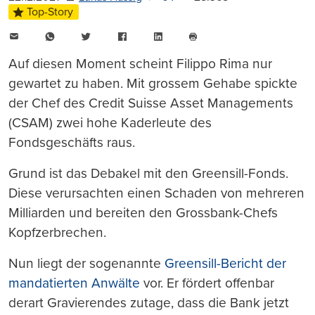
Top-Story
E-
WhatsApp
Twitter
Facebook
LinkedIn
Mail
Seite
drucken
Auf diesen Moment scheint Filippo Rima nur
gewartet zu haben. Mit grossem Gehabe spickte
der Chef des Credit Suisse Asset Managements
(CSAM) zwei hohe Kaderleute des
Fondsgeschäfts raus.
Grund ist das Debakel mit den Greensill-Fonds.
Diese verursachten einen Schaden von mehreren
Milliarden und bereiten den Grossbank-Chefs
Kopfzerbrechen.
Nun liegt der sogenannte
Greensill-Bericht der
mandatierten Anwälte
vor. Er fördert offenbar
derart Gravierendes zutage, dass die Bank jetzt