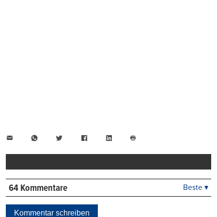
E-
WhatsApp
Twitter
Facebook
LinkedIn
Mail
Seite
drucken
64 Kommentare
Beste ▾
Beste
Neueste
Kommentar schreiben
Viele Antworten