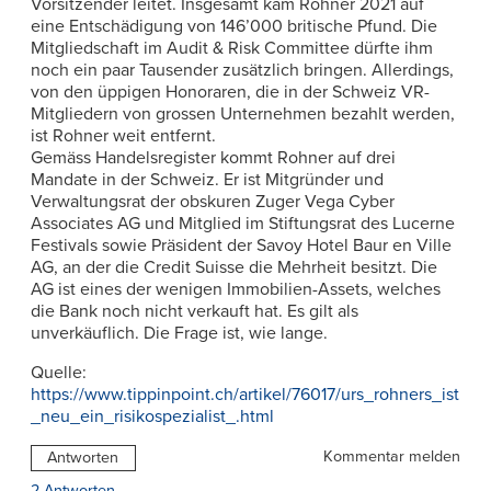
Vorsitzender leitet. Insgesamt kam Rohner 2021 auf
eine Entschädigung von 146’000 britische Pfund. Die
Mitgliedschaft im Audit & Risk Committee dürfte ihm
noch ein paar Tausender zusätzlich bringen. Allerdings,
von den üppigen Honoraren, die in der Schweiz VR-
Mitgliedern von grossen Unternehmen bezahlt werden,
ist Rohner weit entfernt.
Gemäss Handelsregister kommt Rohner auf drei
Mandate in der Schweiz. Er ist Mitgründer und
Verwaltungsrat der obskuren Zuger Vega Cyber
Associates AG und Mitglied im Stiftungsrat des Lucerne
Festivals sowie Präsident der Savoy Hotel Baur en Ville
AG, an der die Credit Suisse die Mehrheit besitzt. Die
AG ist eines der wenigen Immobilien-Assets, welches
die Bank noch nicht verkauft hat. Es gilt als
unverkäuflich. Die Frage ist, wie lange.
Quelle:
https://www.tippinpoint.ch/artikel/76017/urs_rohners_ist
_neu_ein_risikospezialist_.html
Kommentar melden
Antworten
2 Antworten