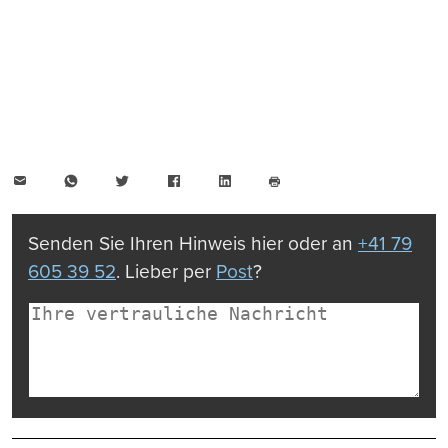
E-
WhatsApp
Twitter
Facebook
LinkedIn
Mail
Seite
drucken
Senden Sie Ihren Hinweis hier oder an
+41 79
605 39 52
. Lieber per
Post
?