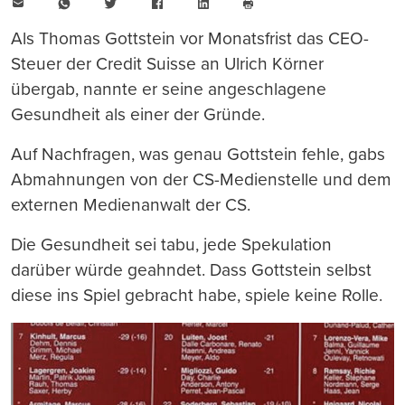
E-
WhatsApp
Twitter
Facebook
LinkedIn
Mail
Seite
drucken
Als Thomas Gottstein vor Monatsfrist das CEO-
Steuer der Credit Suisse an Ulrich Körner
übergab, nannte er seine angeschlagene
Gesundheit als einer der Gründe.
Auf Nachfragen, was genau Gottstein fehle, gabs
Abmahnungen von der CS-Medienstelle und dem
externen Medienanwalt der CS.
Die Gesundheit sei tabu, jede Spekulation
darüber würde geahndet. Dass Gottstein selbst
diese ins Spiel gebracht habe, spiele keine Rolle.