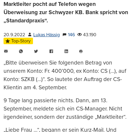
Marktleiter pocht auf Telefon wegen
Überweisung zur Schwyzer KB. Bank spricht von
„Standardpraxis“.
20.9.2022
Lukas Hässig
146
43.190
Top-Story
E-
WhatsApp
Twitter
Facebook
LinkedIn
Mail
Seite
drucken
„Bitte überweisen Sie folgenden Betrag von
unserem Konto: Fr. 400’000, ex Konto: CS (…), auf
Konto: SZKB (…)“. So lautete der Auftrag der CS-
Klientin am 4. September.
9 Tage lang passierte nichts. Dann, am 13.
September, meldete sich ein CS-Manager. Nicht
irgendeiner, sondern der zuständige „Marktleiter“.
„Liebe Frau …“, begann er sein Kurz-Mail. Und