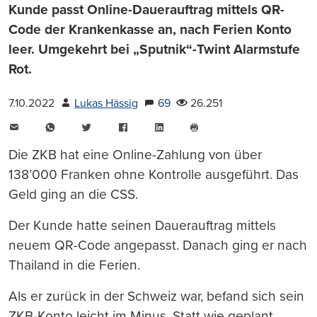
Kunde passt Online-Dauerauftrag mittels QR-
Code der Krankenkasse an, nach Ferien Konto
leer. Umgekehrt bei „Sputnik“-Twint Alarmstufe
Rot.
7.10.2022
Lukas Hässig
69
26.251
E-
WhatsApp
Twitter
Facebook
LinkedIn
Mail
Seite
drucken
Die ZKB hat eine Online-Zahlung von über
138’000 Franken ohne Kontrolle ausgeführt. Das
Geld ging an die CSS.
Der Kunde hatte seinen Dauerauftrag mittels
neuem QR-Code angepasst. Danach ging er nach
Thailand in die Ferien.
Als er zurück in der Schweiz war, befand sich sein
ZKB-Konto leicht im Minus. Statt wie geplant