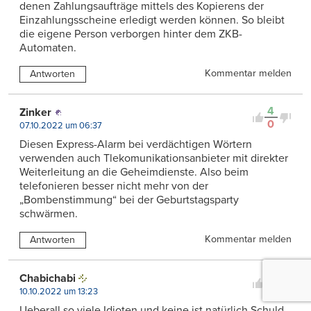
denen Zahlungsaufträge mittels des Kopierens der
Einzahlungsscheine erledigt werden können. So bleibt
die eigene Person verborgen hinter dem ZKB-
Automaten.
Kommentar melden
Antworten
4
Zinker
0
07.10.2022 um 06:37
Diesen Express-Alarm bei verdächtigen Wörtern
verwenden auch Tlekomunikationsanbieter mit direkter
Weiterleitung an die Geheimdienste. Also beim
telefonieren besser nicht mehr von der
„Bombenstimmung“ bei der Geburtstagsparty
schwärmen.
Kommentar melden
Antworten
3
Chabichabi
0
10.10.2022 um 13:23
Ueberall so viele Idioten und keine ist natürlich Schuld.