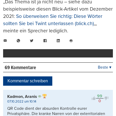
„Das Thema ist ja nicht neu – siehe dazu
beispielsweise diesen Blick-Artikel vom Dezember
2021:
So überweisen Sie richtig: Diese Wörter
sollten Sie bei Twint unterlassen (blick.ch)
„,
meinte ein Sprecher lediglich.
E-
WhatsApp
Twitter
Facebook
LinkedIn
Mail
Seite
drucken
69 Kommentare
Beste ▾
Beste
Neueste
Kommentar schreiben
Viele Antworten
Kontrovers
99
Kadmon, Aranis
0
07.10.2022 um 10:14
QR Code dient der absurden Kontrolle eurer
Privatsphäre. Die kranke Narren von der exterritorialen