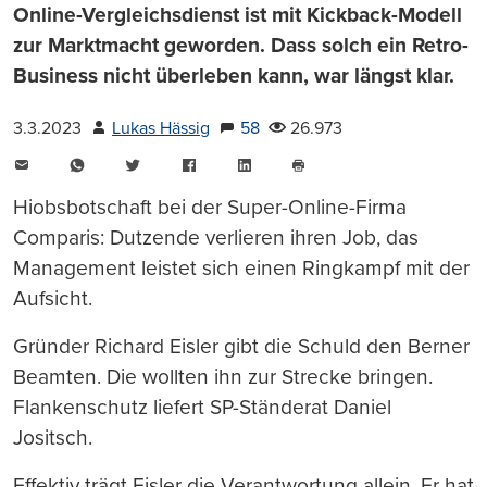
Online-Vergleichsdienst ist mit Kickback-Modell
zur Marktmacht geworden. Dass solch ein Retro-
Business nicht überleben kann, war längst klar.
3.3.2023
Lukas Hässig
58
26.973
E-
WhatsApp
Twitter
Facebook
LinkedIn
Mail
Seite
drucken
Hiobsbotschaft bei der Super-Online-Firma
Comparis: Dutzende verlieren ihren Job, das
Management leistet sich einen Ringkampf mit der
Aufsicht.
Gründer Richard Eisler gibt die Schuld den Berner
Beamten. Die wollten ihn zur Strecke bringen.
Flankenschutz liefert SP-Ständerat Daniel
Jositsch.
Effektiv trägt Eisler die Verantwortung allein. Er hat