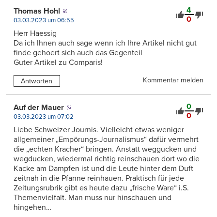
4
Thomas Hohl
0
03.03.2023 um 06:55
Herr Haessig
Da ich Ihnen auch sage wenn ich Ihre Artikel nicht gut
finde gehoert sich auch das Gegenteil
Guter Artikel zu Comparis!
Kommentar melden
Antworten
0
Auf der Mauer
0
03.03.2023 um 07:02
Liebe Schweizer Journis. Vielleicht etwas weniger
allgemeiner „Empörungs-Journalismus“ dafür vermehrt
die „echten Kracher“ bringen. Anstatt weggucken und
wegducken, wiedermal richtig reinschauen dort wo die
Kacke am Dampfen ist und die Leute hinter dem Duft
zeitnah in die Pfanne reinhauen. Praktisch für jede
Zeitungsrubrik gibt es heute dazu „frische Ware“ i.S.
Themenvielfalt. Man muss nur hinschauen und
hingehen…