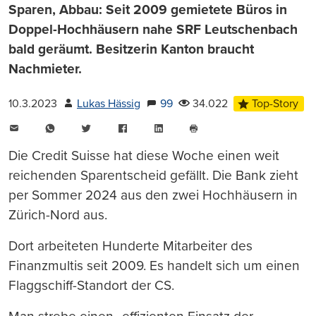
Sparen, Abbau: Seit 2009 gemietete Büros in
Doppel-Hochhäusern nahe SRF Leutschenbach
bald geräumt. Besitzerin Kanton braucht
Nachmieter.
10.3.2023
Lukas Hässig
99
34.022
Top-Story
E-
WhatsApp
Twitter
Facebook
LinkedIn
Mail
Seite
drucken
Die Credit Suisse hat diese Woche einen weit
reichenden Sparentscheid gefällt. Die Bank zieht
per Sommer 2024 aus den zwei Hochhäusern in
Zürich-Nord aus.
Dort arbeiteten Hunderte Mitarbeiter des
Finanzmultis seit 2009. Es handelt sich um einen
Flaggschiff-Standort der CS.