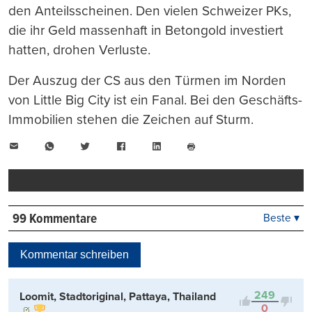
den Anteilsscheinen. Den vielen Schweizer PKs,
die ihr Geld massenhaft in Betongold investiert
hatten, drohen Verluste.
Der Auszug der CS aus den Türmen im Norden
von Little Big City ist ein Fanal. Bei den Geschäfts-
Immobilien stehen die Zeichen auf Sturm.
E-
WhatsApp
Twitter
Facebook
LinkedIn
Mail
Seite
drucken
99 Kommentare
Beste ▾
Beste
Neueste
Kommentar schreiben
Viele Antworten
Kontrovers
249
Loomit, Stadtoriginal, Pattaya, Thailand
0