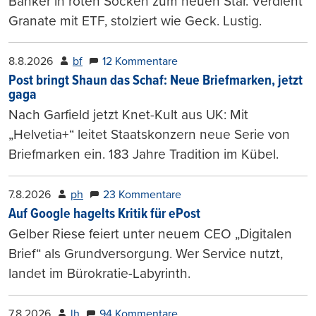
Banker in roten Socken zum neuen Star. Verdient
Granate mit ETF, stolziert wie Geck. Lustig.
8.8.2026
bf
12 Kommentare
Post bringt Shaun das Schaf: Neue Briefmarken, jetzt
gaga
Nach Garfield jetzt Knet-Kult aus UK: Mit
„Helvetia+“ leitet Staatskonzern neue Serie von
Briefmarken ein. 183 Jahre Tradition im Kübel.
7.8.2026
ph
23 Kommentare
Auf Google hagelts Kritik für ePost
Gelber Riese feiert unter neuem CEO „Digitalen
Brief“ als Grundversorgung. Wer Service nutzt,
landet im Bürokratie-Labyrinth.
7.8.2026
lh
94 Kommentare