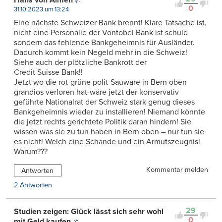
Hans von Almen
0
31.10.2023 um 13:24
Eine nächste Schweizer Bank brennt! Klare Tatsache ist,
nicht eine Personalie der Vontobel Bank ist schuld
sondern das fehlende Bankgeheimnis für Ausländer.
Dadurch kommt kein Negeld mehr in die Schweiz!
Siehe auch der plötzliche Bankrott der
Credit Suisse Bank!!
Jetzt wo die rot-grüne polit-Sauware in Bern oben
grandios verloren hat-wäre jetzt der konservativ
geführte Nationalrat der Schweiz stark genug dieses
Bankgeheimnis wieder zu installieren! Niemand könnte
die jetzt rechts gerichtete Politik daran hindern! Sie
wissen was sie zu tun haben in Bern oben – nur tun sie
es nicht! Welch eine Schande und ein Armutszeugnis!
Warum???
Kommentar melden
Antworten
2 Antworten
29
Studien zeigen: Glück lässt sich sehr wohl
0
mit Geld kaufen