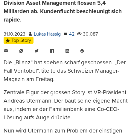
Division Asset Management flossen 5,4
Milliarden ab. Kundenflucht beschleunigt sich
rapide.
31.10.2023
Lukas Hässig
42
30.087
Top-Story
E-
WhatsApp
Twitter
Facebook
LinkedIn
Mail
Seite
drucken
Die „Bilanz“ hat soeben scharf geschossen. „Der
Fall Vontobel“, titelte das Schweizer Manager-
Magazin am Freitag.
Zentrale Figur der grossen Story ist VR-Präsident
Andreas Utermann. Der baut seine eigene Macht
aus, indem er der Familienbank eine Co-CEO-
Lösung aufs Auge drückte.
Nun wird Utermann zum Problem der einstigen