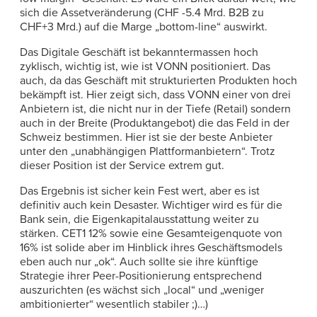
sich die Assetveränderung (CHF -5.4 Mrd. B2B zu
CHF+3 Mrd.) auf die Marge „bottom-line“ auswirkt.
Das Digitale Geschäft ist bekanntermassen hoch
zyklisch, wichtig ist, wie ist VONN positioniert. Das
auch, da das Geschäft mit strukturierten Produkten hoch
bekämpft ist. Hier zeigt sich, dass VONN einer von drei
Anbietern ist, die nicht nur in der Tiefe (Retail) sondern
auch in der Breite (Produktangebot) die das Feld in der
Schweiz bestimmen. Hier ist sie der beste Anbieter
unter den „unabhängigen Plattformanbietern“. Trotz
dieser Position ist der Service extrem gut.
Das Ergebnis ist sicher kein Fest wert, aber es ist
definitiv auch kein Desaster. Wichtiger wird es für die
Bank sein, die Eigenkapitalausstattung weiter zu
stärken. CET1 12% sowie eine Gesamteigenquote von
16% ist solide aber im Hinblick ihres Geschäftsmodels
eben auch nur „ok“. Auch sollte sie ihre künftige
Strategie ihrer Peer-Positionierung entsprechend
auszurichten (es wächst sich „local“ und „weniger
ambitionierter“ wesentlich stabiler ;)…)