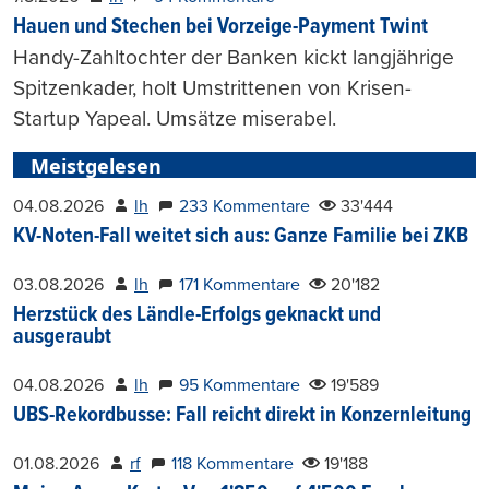
Hauen und Stechen bei Vorzeige-Payment Twint
Handy-Zahltochter der Banken kickt langjährige
Spitzenkader, holt Umstrittenen von Krisen-
Startup Yapeal. Umsätze miserabel.
Meistgelesen
04.08.2026
lh
233 Kommentare
33'444
KV-Noten-Fall weitet sich aus: Ganze Familie bei ZKB
03.08.2026
lh
171 Kommentare
20'182
Herzstück des Ländle-Erfolgs geknackt und
ausgeraubt
04.08.2026
lh
95 Kommentare
19'589
UBS-Rekordbusse: Fall reicht direkt in Konzernleitung
01.08.2026
rf
118 Kommentare
19'188