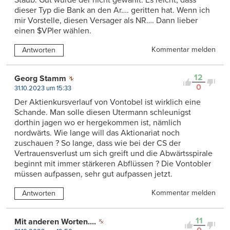
Staub. Gut wurde der nicht gewählt. Es reicht, dass
dieser Typ die Bank an den Ar…. geritten hat. Wenn ich
mir Vorstelle, diesen Versager als NR…. Dann lieber
einen $VPler wählen.
Kommentar melden
Antworten
12
Georg Stamm
0
31.10.2023 um 15:33
Der Aktienkursverlauf von Vontobel ist wirklich eine
Schande. Man solle diesen Utermann schleunigst
dorthin jagen wo er hergekommen ist, nämlich
nordwärts. Wie lange will das Aktionariat noch
zuschauen ? So lange, dass wie bei der CS der
Vertrauensverlust um sich greift und die Abwärtsspirale
beginnt mit immer stärkeren Abflüssen ? Die Vontobler
müssen aufpassen, sehr gut aufpassen jetzt.
Kommentar melden
Antworten
11
Mit anderen Worten....