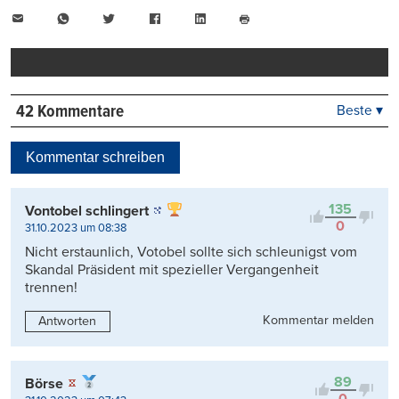
E-
WhatsApp
Twitter
Facebook
LinkedIn
Mail
Seite
drucken
42 Kommentare
Beste ▾
Beste
Neueste
Kommentar schreiben
Viele Antworten
Kontrovers
135
Vontobel schlingert
0
31.10.2023 um 08:38
Nicht erstaunlich, Votobel sollte sich schleunigst vom
Skandal Präsident mit spezieller Vergangenheit
trennen!
Kommentar melden
Antworten
89
Börse
0