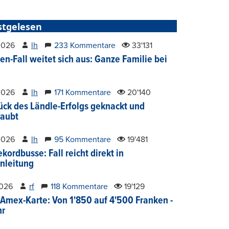
stgelesen
2026
lh
233 Kommentare
33'131
en-Fall weitet sich aus: Ganze Familie bei
2026
lh
171 Kommentare
20'140
ück des Ländle-Erfolgs geknackt und
aubt
2026
lh
95 Kommentare
19'481
kordbusse: Fall reicht direkt in
nleitung
2026
rf
118 Kommentare
19'129
Amex-Karte: Von 1'850 auf 4'500 Franken -
hr