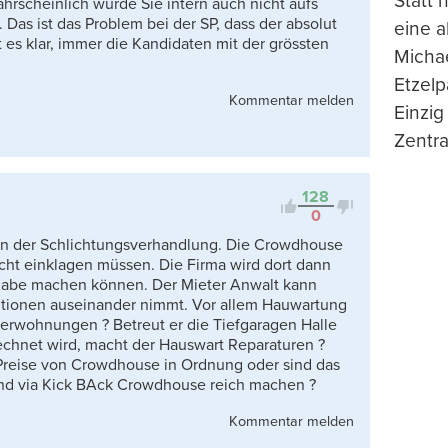
Statt
ahrscheinlich würde Sie intern auch nicht aufs
Das ist das Problem bei der SP, dass der absolut
eine 
st es klar, immer die Kandidaten mit der grössten
Michae
Etzelp
Kommentar melden
Einzig
Zentra
128
0
 an der Schlichtungsverhandlung. Die Crowdhouse
cht einklagen müssen. Die Firma wird dort dann
gabe machen können. Der Mieter Anwalt kann
sitionen auseinander nimmt. Vor allem Hauwartung
Leerwohnungen ? Betreut er die Tiefgaragen Halle
echnet wird, macht der Hauswart Reparaturen ?
 Preise von Crowdhouse in Ordnung oder sind das
nd via Kick BAck Crowdhouse reich machen ?
Kommentar melden