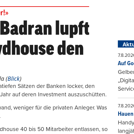
Aktu
7.8.202
Auf Go
Gelbe
a (
Blick
)
„Digit
atiefen Sätzen der Banken locker, den
Servic
 Jahr auf deren Investment auszuschütten.
7.8.202
and, weniger für die privaten Anleger. Was
Hauen 
.
Handy-
dhouse 40 bis 50 Mitarbeiter entlassen, so
langjä