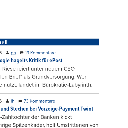
ell
6
ph
19 Kommentare
ogle hagelts Kritik für ePost
r Riese feiert unter neuem CEO
alen Brief“ als Grundversorgung. Wer
e nutzt, landet im Bürokratie-Labyrinth.
6
lh
73 Kommentare
und Stechen bei Vorzeige-Payment Twint
Zahltochter der Banken kickt
hrige Spitzenkader, holt Umstrittenen von