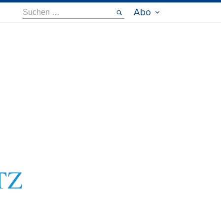
Suche
Abo
nach: