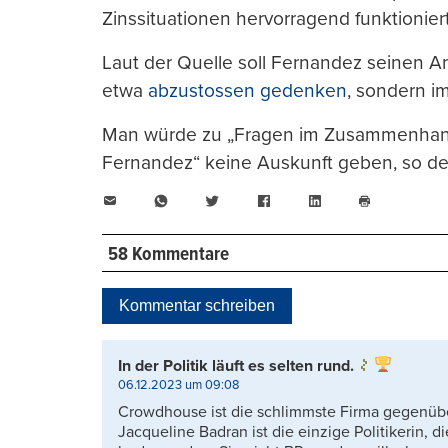
Zinssituationen hervorragend funktioniert
Laut der Quelle soll Fernandez seinen A
etwa
abzustossen gedenken
, sondern i
Man würde zu „Fragen im Zusammenhang 
Fernandez“ keine Auskunft geben, so d
E-
WhatsApp
Twitter
Facebook
LinkedIn
Mail
Seite
drucken
58 Kommentare
Kommentar schreiben
In der Politik läuft es selten rund.
06.12.2023 um 09:08
Crowdhouse ist die schlimmste Firma gegenüb
Jacqueline Badran ist die einzige Politikerin, d