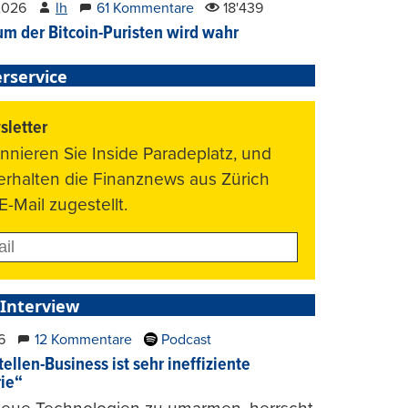
2026
lh
61 Kommentare
18'439
um der Bitcoin-Puristen wird wahr
rservice
letter
nnieren Sie Inside Paradeplatz, und
 erhalten die Finanznews aus Zürich
E-Mail zugestellt.
 Interview
6
12 Kommentare
Podcast
ellen-Business ist sehr ineffiziente
rie“