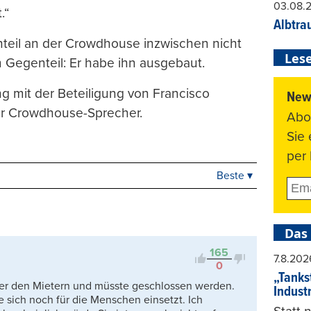
03.08.
.“
Albtra
nteil an der Crowdhouse inzwischen nicht
Lese
m Gegenteil: Er habe ihn ausgebaut.
mit der Beteiligung von Francisco
News
er Crowdhouse-Sprecher.
Abo
Sie
per 
Beste ▾
Beste
Neueste
Viele Antworten
Das
Kontrovers
165
7.8.202
0
„Tankst
er den Mietern und müsste geschlossen werden.
Indust
ie sich noch für die Menschen einsetzt. Ich