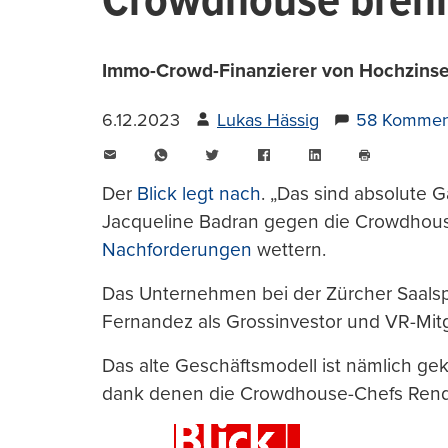
Crowdhouse brenn
Immo-Crowd-Finanzierer von Hochzinsen
6.12.2023
Lukas Hässig
58 Kommen
E-
WhatsApp
Twitter
Facebook
LinkedIn
Mail
Seite
drucken
Der
Blick legt nach
. „Das sind absolute G
Jacqueline Badran gegen die Crowdhous
Nachforderungen
wettern.
Das Unternehmen bei der Zürcher Saalsp
Fernandez als Grossinvestor und VR-Mit
Das alte Geschäftsmodell ist nämlich geki
dank denen die Crowdhouse-Chefs Rendi