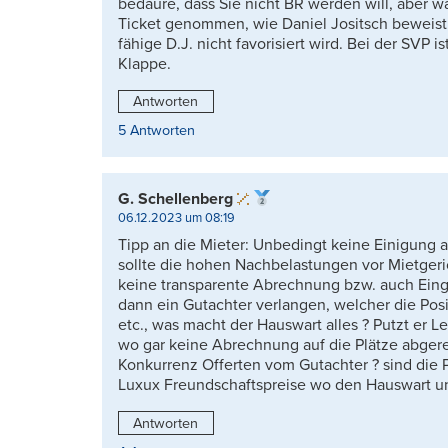
bedaure, dass Sie nicht BR werden will, aber w
Ticket genommen, wie Daniel Jositsch beweist. 
fähige D.J. nicht favorisiert wird. Bei der SVP i
Klappe.
Antworten
5 Antworten
G. Schellenberg
06.12.2023 um 08:19
Tipp an die Mieter: Unbedingt keine Einigung
sollte die hohen Nachbelastungen vor Mietgeri
keine transparente Abrechnung bzw. auch Ein
dann ein Gutachter verlangen, welcher die Po
etc., was macht der Hauswart alles ? Putzt er 
wo gar keine Abrechnung auf die Plätze abger
Konkurrenz Offerten vom Gutachter ? sind die
Luxux Freundschaftspreise wo den Hauswart u
Antworten