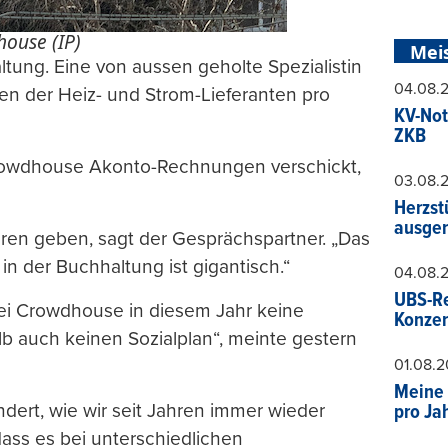
ouse (IP)
Mei
tung. Eine von aussen geholte Spezialistin
04.08.
en der Heiz- und Strom-Lieferanten pro
KV-Not
ZKB
Crowdhouse Akonto-Rechnungen verschickt,
03.08.
Herzst
ausger
ren geben, sagt der Gesprächspartner. „Das
in der Buchhaltung ist gigantisch.“
04.08.
UBS-Re
bei Crowdhouse in diesem Jahr keine
Konzer
b auch keinen Sozialplan“, meinte gestern
01.08.
Meine 
dert, wie wir seit Jahren immer wieder
pro Ja
dass es bei unterschiedlichen