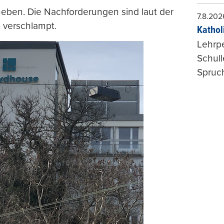
daneben. Die Nachforderungen sind laut der
7.8.202
h verschlampt.
Kathol
Lehrp
Schul
Spruch