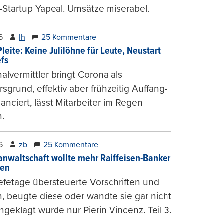
-Startup Yapeal. Umsätze miserabel.
6
lh
25 Kommentare
leite: Keine Julilöhne für Leute, Neustart
efs
alvermittler bringt Corona als
sgrund, effektiv aber frühzeitig Auffang-
lanciert, lässt Mitarbeiter im Regen
.
6
zb
25 Kommentare
anwaltschaft wollte mehr Raiffeisen-Banker
gen
fetage übersteuerte Vorschriften und
, beugte diese oder wandte sie gar nicht
ngeklagt wurde nur Pierin Vincenz. Teil 3.