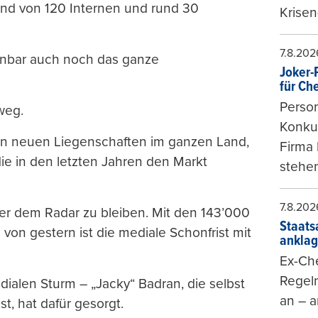
tand von 120 Internen und rund 30
Krisen
7.8.202
fenbar auch noch das ganze
Joker-P
für Ch
Person
weg.
Konkur
on neuen Liegenschaften im ganzen Land,
Firma 
ie in den letzten Jahren den Markt
stehen
7.8.202
r dem Radar zu bleiben. Mit den 143’000
Staats
n gestern ist die mediale Schonfrist mit
ankla
Ex-Che
Regeln
alen Sturm – „Jacky“ Badran, die selbst
an – a
, hat dafür gesorgt.