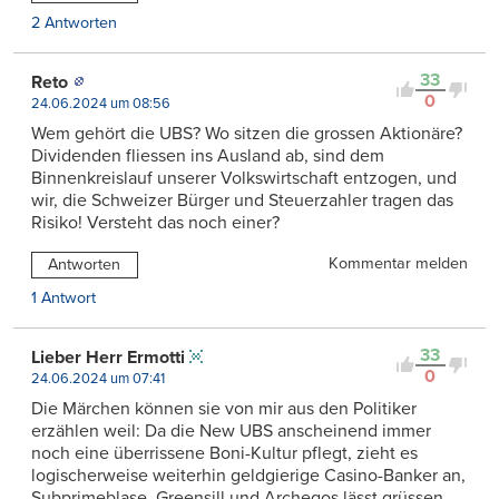
2 Antworten
33
Reto
0
24.06.2024 um 08:56
Wem gehört die UBS? Wo sitzen die grossen Aktionäre?
Dividenden fliessen ins Ausland ab, sind dem
Binnenkreislauf unserer Volkswirtschaft entzogen, und
wir, die Schweizer Bürger und Steuerzahler tragen das
Risiko! Versteht das noch einer?
Kommentar melden
Antworten
1 Antwort
33
Lieber Herr Ermotti
0
24.06.2024 um 07:41
Die Märchen können sie von mir aus den Politiker
erzählen weil: Da die New UBS anscheinend immer
noch eine überrissene Boni-Kultur pflegt, zieht es
logischerweise weiterhin geldgierige Casino-Banker an,
Subprimeblase, Greensill und Archegos lässt grüssen.