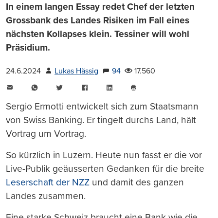
In einem langen Essay redet Chef der letzten
Grossbank des Landes Risiken im Fall eines
nächsten Kollapses klein. Tessiner will wohl
Präsidium.
24.6.2024
Lukas Hässig
94
17.560
E-
WhatsApp
Twitter
Facebook
LinkedIn
Mail
Seite
drucken
Sergio Ermotti entwickelt sich zum Staatsmann
von Swiss Banking. Er tingelt durchs Land, hält
Vortrag um Vortrag.
So kürzlich in Luzern. Heute nun fasst er die vor
Live-Publik geäusserten Gedanken für die breite
Leserschaft der NZZ
und damit des ganzen
Landes zusammen.
Eine starke Schweiz braucht eine Bank wie die