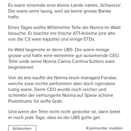
Es warre einemale eine kleine Lande names ‚Schweize‘.
Die warre serre taurig, weil sie keine grosse Banke
hatte.
Eines Tages wollte Willehelme Telle die Nonna im Wald
besuche. Er brachte irre frische AT1-Anleihe (irre alte
von die CS ware kaputte) und einige ETDs.
Im Wald begenete er derre UBS. Die warre riesige
grosse und hatte eine extremme gut aussehende CEO.
Telle unde seine Nonna Carina Cantina Suttero ware
begeistered.
Von da ane kaufte die Nonna teure managed Fondse,
welche zwar nichte performten aber doch irgendwie
lustig warre. Derre CEO wurde noch reicher und
schenkte der verhungerte Nonna auf Spese schöne
Pusteblume für auffe Grab.
Und wenn der Telle nicht nicht gestorbe ist, dann betet
er noch jede Tage, dass es der UBS gutte get.
Kommentar melden
Antworten