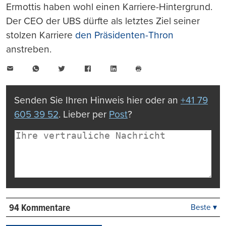
Ermottis haben wohl einen Karriere-Hintergrund.
Der CEO der UBS dürfte als letztes Ziel seiner
stolzen Karriere
den Präsidenten-Thron
anstreben.
E-
WhatsApp
Twitter
Facebook
LinkedIn
Mail
Seite
drucken
Senden Sie Ihren Hinweis hier oder an
+41 79
605 39 52
. Lieber per
Post
?
94 Kommentare
Beste ▾
Beste
Neueste