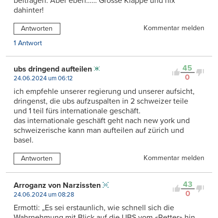
beitragen. Aber eben…… Grosse Klappe und nix
dahinter!
Kommentar melden
Antworten
1 Antwort
45
ubs dringend aufteilen
0
24.06.2024 um 06:12
ich empfehle unserer regierung und unserer aufsicht,
dringenst, die ubs aufzuspalten in 2 schweizer teile
und 1 teil fürs internationale geschäft.
das internationale geschäft geht nach new york und
schweizerische kann man aufteilen auf zürich und
basel.
Kommentar melden
Antworten
43
Arroganz von Narzissten
0
24.06.2024 um 08:28
Ermotti: „Es sei erstaunlich, wie schnell sich die
Wahrnehmung mit Blick auf die UBS vom «Retter» hin