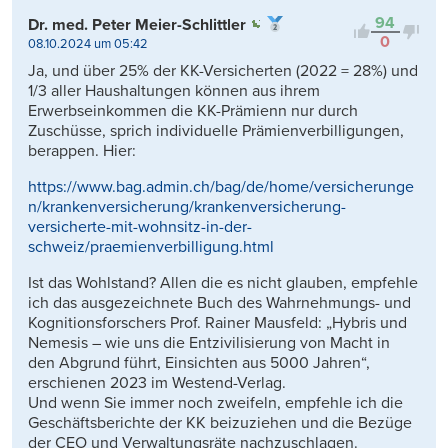
94
Dr. med. Peter Meier-Schlittler
0
08.10.2024 um 05:42
Ja, und über 25% der KK-Versicherten (2022 = 28%) und
1/3 aller Haushaltungen können aus ihrem
Erwerbseinkommen die KK-Prämienn nur durch
Zuschüsse, sprich individuelle Prämienverbilligungen,
berappen. Hier:
https://www.bag.admin.ch/bag/de/home/versicherunge
n/krankenversicherung/krankenversicherung-
versicherte-mit-wohnsitz-in-der-
schweiz/praemienverbilligung.html
Ist das Wohlstand? Allen die es nicht glauben, empfehle
ich das ausgezeichnete Buch des Wahrnehmungs- und
Kognitionsforschers Prof. Rainer Mausfeld: „Hybris und
Nemesis – wie uns die Entzivilisierung von Macht in
den Abgrund führt, Einsichten aus 5000 Jahren“,
erschienen 2023 im Westend-Verlag.
Und wenn Sie immer noch zweifeln, empfehle ich die
Geschäftsberichte der KK beizuziehen und die Bezüge
der CEO und Verwaltungsräte nachzuschlagen.