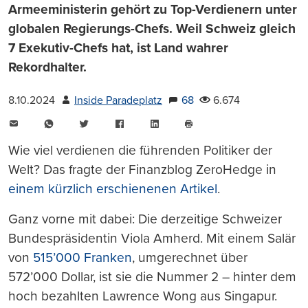
Armeeministerin gehört zu Top-Verdienern unter
globalen Regierungs-Chefs. Weil Schweiz gleich
7 Exekutiv-Chefs hat, ist Land wahrer
Rekordhalter.
8.10.2024
Inside Paradeplatz
68
6.674
E-
WhatsApp
Twitter
Facebook
LinkedIn
Mail
Seite
drucken
Wie viel verdienen die führenden Politiker der
Welt? Das fragte der Finanzblog ZeroHedge in
einem kürzlich erschienenen Artikel
.
Ganz vorne mit dabei: Die derzeitige Schweizer
Bundespräsidentin Viola Amherd. Mit einem Salär
von
515’000 Franken
, umgerechnet über
572’000 Dollar, ist sie die Nummer 2 – hinter dem
hoch bezahlten Lawrence Wong aus Singapur.