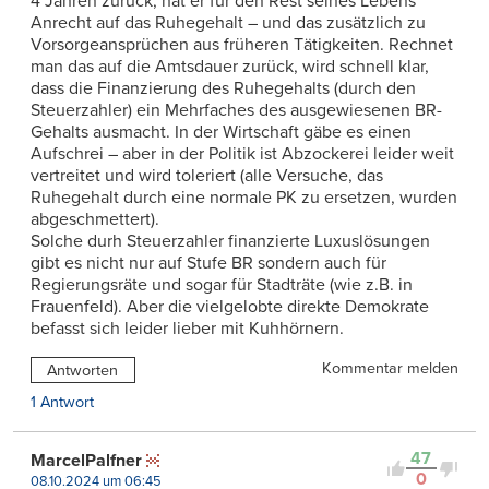
4 Jahren zurück, hat er für den Rest seines Lebens
Anrecht auf das Ruhegehalt – und das zusätzlich zu
Vorsorgeansprüchen aus früheren Tätigkeiten. Rechnet
man das auf die Amtsdauer zurück, wird schnell klar,
dass die Finanzierung des Ruhegehalts (durch den
Steuerzahler) ein Mehrfaches des ausgewiesenen BR-
Gehalts ausmacht. In der Wirtschaft gäbe es einen
Aufschrei – aber in der Politik ist Abzockerei leider weit
vertreitet und wird toleriert (alle Versuche, das
Ruhegehalt durch eine normale PK zu ersetzen, wurden
abgeschmettert).
Solche durh Steuerzahler finanzierte Luxuslösungen
gibt es nicht nur auf Stufe BR sondern auch für
Regierungsräte und sogar für Stadträte (wie z.B. in
Frauenfeld). Aber die vielgelobte direkte Demokrate
befasst sich leider lieber mit Kuhhörnern.
Kommentar melden
Antworten
1 Antwort
47
MarcelPalfner
0
08.10.2024 um 06:45