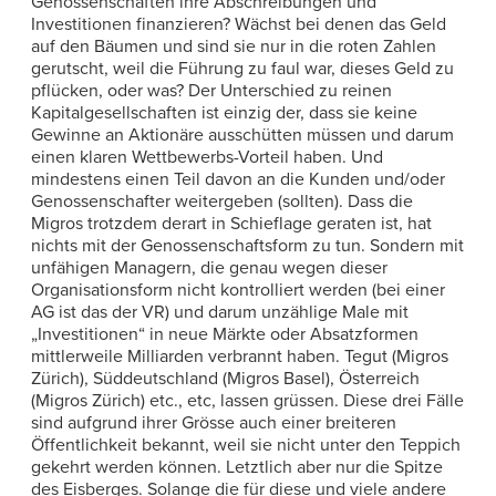
Genossenschaften ihre Abschreibungen und
Investitionen finanzieren? Wächst bei denen das Geld
auf den Bäumen und sind sie nur in die roten Zahlen
gerutscht, weil die Führung zu faul war, dieses Geld zu
pflücken, oder was? Der Unterschied zu reinen
Kapitalgesellschaften ist einzig der, dass sie keine
Gewinne an Aktionäre ausschütten müssen und darum
einen klaren Wettbewerbs-Vorteil haben. Und
mindestens einen Teil davon an die Kunden und/oder
Genossenschafter weitergeben (sollten). Dass die
Migros trotzdem derart in Schieflage geraten ist, hat
nichts mit der Genossenschaftsform zu tun. Sondern mit
unfähigen Managern, die genau wegen dieser
Organisationsform nicht kontrolliert werden (bei einer
AG ist das der VR) und darum unzählige Male mit
„Investitionen“ in neue Märkte oder Absatzformen
mittlerweile Milliarden verbrannt haben. Tegut (Migros
Zürich), Süddeutschland (Migros Basel), Österreich
(Migros Zürich) etc., etc, lassen grüssen. Diese drei Fälle
sind aufgrund ihrer Grösse auch einer breiteren
Öffentlichkeit bekannt, weil sie nicht unter den Teppich
gekehrt werden können. Letztlich aber nur die Spitze
des Eisberges. Solange die für diese und viele andere