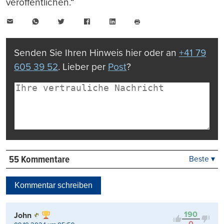
veröffentlichen.“
E-
WhatsApp
Twitter
Facebook
LinkedIn
Mail
Seite
drucken
Senden Sie Ihren Hinweis hier oder an
+41 79
605 39 52
. Lieber per
Post
?
55 Kommentare
Beste ▾
Beste
Neueste
Kommentar schreiben
Viele Antworten
Kontrovers
190
John
0