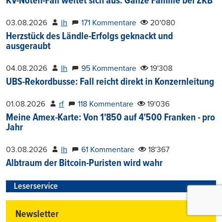
KV-Noten-Fall weitet sich aus: Ganze Familie bei ZKB
03.08.2026
lh
171 Kommentare
20'080
Herzstück des Ländle-Erfolgs geknackt und
ausgeraubt
04.08.2026
lh
95 Kommentare
19'308
UBS-Rekordbusse: Fall reicht direkt in Konzernleitung
01.08.2026
rf
118 Kommentare
19'036
Meine Amex-Karte: Von 1'850 auf 4'500 Franken - pro
Jahr
03.08.2026
lh
61 Kommentare
18'367
Albtraum der Bitcoin-Puristen wird wahr
Leserservice
Newsletter