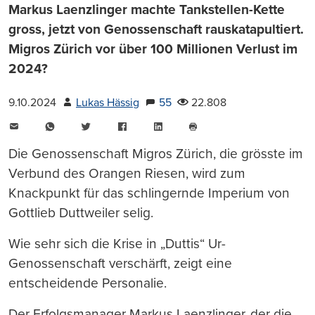
Markus Laenzlinger machte Tankstellen-Kette
gross, jetzt von Genossenschaft rauskatapultiert.
Migros Zürich vor über 100 Millionen Verlust im
2024?
9.10.2024
Lukas Hässig
55
22.808
E-
WhatsApp
Twitter
Facebook
LinkedIn
Mail
Seite
drucken
Die Genossenschaft Migros Zürich, die grösste im
Verbund des Orangen Riesen, wird zum
Knackpunkt für das schlingernde Imperium von
Gottlieb Duttweiler selig.
Wie sehr sich die Krise in „Duttis“ Ur-
Genossenschaft verschärft, zeigt eine
entscheidende Personalie.
Der Erfolgsmanager Markus Laenzlinger, der die