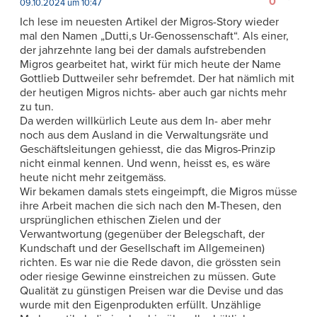
0
09.10.2024 um 10:47
Ich lese im neuesten Artikel der Migros-Story wieder
mal den Namen „Dutti,s Ur-Genossenschaft“. Als einer,
der jahrzehnte lang bei der damals aufstrebenden
Migros gearbeitet hat, wirkt für mich heute der Name
Gottlieb Duttweiler sehr befremdet. Der hat nämlich mit
der heutigen Migros nichts- aber auch gar nichts mehr
zu tun.
Da werden willkürlich Leute aus dem In- aber mehr
noch aus dem Ausland in die Verwaltungsräte und
Geschäftsleitungen gehiesst, die das Migros-Prinzip
nicht einmal kennen. Und wenn, heisst es, es wäre
heute nicht mehr zeitgemäss.
Wir bekamen damals stets eingeimpft, die Migros müsse
ihre Arbeit machen die sich nach den M-Thesen, den
ursprünglichen ethischen Zielen und der
Verwantwortung (gegenüber der Belegschaft, der
Kundschaft und der Gesellschaft im Allgemeinen)
richten. Es war nie die Rede davon, die grössten sein
oder riesige Gewinne einstreichen zu müssen. Gute
Qualität zu günstigen Preisen war die Devise und das
wurde mit den Eigenprodukten erfüllt. Unzählige