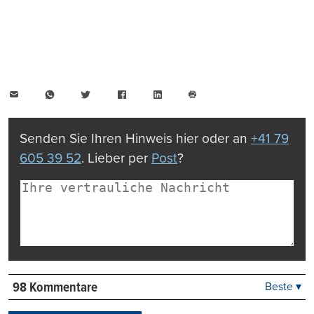
E-
WhatsApp
Twitter
Facebook
LinkedIn
Mail
Seite
drucken
Senden Sie Ihren Hinweis hier oder an
+41 79
605 39 52
. Lieber per
Post
?
98 Kommentare
Beste ▾
Beste
Neueste