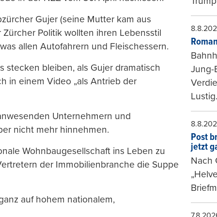
Trumps
lbzürcher Gujer (seine Mutter kam aus
8.8.20
 Zürcher Politik wollten ihren Lebensstil
Roman
was allen Autofahrern und Fleischessern.
Bahnh
s stecken bleiben, als Gujer dramatisch
Jung-
h in einem Video „als Antrieb der
Verdie
Lustig
 anwesenden Unternehmern und
8.8.20
ber nicht mehr hinnehmen.
Post b
jetzt 
onale Wohnbaugesellschaft ins Leben zu
Nach G
Vertretern der Immobilienbranche die Suppe
„Helve
Briefm
, ganz auf hohem nationalem,
7.8.202