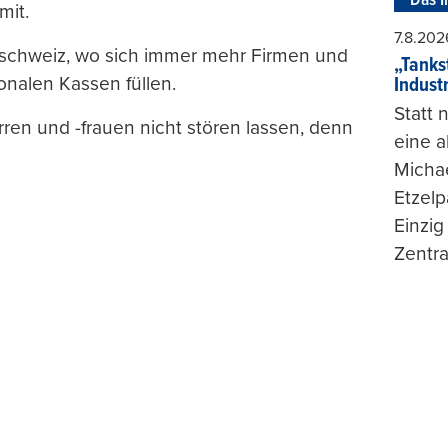
Das I
mit.
7.8.202
ralschweiz, wo sich immer mehr Firmen und
„Tankst
onalen Kassen füllen.
Indust
Statt
ren und -frauen nicht stören lassen, denn
eine 
Michae
Etzelp
Einzig
Zentra