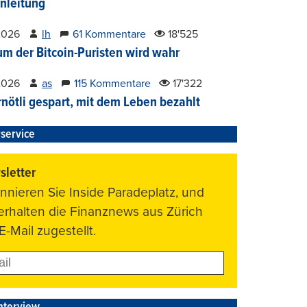
nleitung
2026
lh
61 Kommentare
18'525
um der Bitcoin-Puristen wird wahr
2026
as
115 Kommentare
17'322
nötli gespart, mit dem Leben bezahlt
service
letter
nnieren Sie Inside Paradeplatz, und
 erhalten die Finanznews aus Zürich
E-Mail zugestellt.