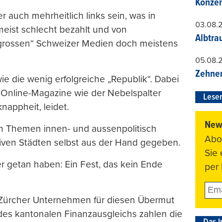
Konzer
r auch mehrheitlich links sein, was in
03.08.
meist schlecht bezahlt und von
Albtra
„grossen“ Schweizer Medien doch meistens
05.08.
Zehner
e die wenig erfolgreiche „Republik“. Dabei
 Online-Magazine wie der Nebelspalter
Leser
nappheit, leidet.
News
en Themen innen- und aussenpolitisch
Abo
ktiven Städten selbst aus der Hand gegeben.
Sie
 getan haben: Ein Fest, das kein Ende
per 
 Zürcher Unternehmen für diesen Übermut
es kantonalen Finanzausgleichs zahlen die