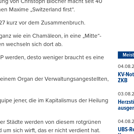
ung von Christoph Blocher macht seit 40
en Maxime „Switzerland first“.
027 kurz vor dem Zusammenbruch.
 ganz wie ein Chamäleon, in eine „Mitte“-
en wechseln sich dort ab.
Meis
 SP werden, desto weniger braucht es eine
04.08.
KV-Not
zu einem Organ der Verwaltungsangestellten,
ZKB
03.08.
quipe jener, die im Kapitalismus der Heilung
Herzst
ausger
04.08.
zer Städte werden von diesem rotgrünen
UBS-Re
um sich wirft, das er nicht verdient hat.