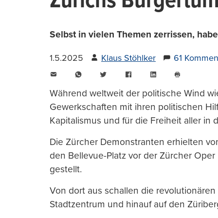
Zürichs Bürgertum 
Selbst in vielen Themen zerrissen, hab
1.5.2025
Klaus Stöhlker
61 Kommen
E-
WhatsApp
Twitter
Facebook
LinkedIn
Mail
Seite
drucken
Während weltweit der politische Wind wi
Gewerkschaften mit ihren politischen H
Kapitalismus und für die Freiheit aller in 
Die Zürcher Demonstranten erhielten vo
den Bellevue-Platz vor der Zürcher Oper
gestellt.
Von dort aus schallen die revolutionären
Stadtzentrum und hinauf auf den Züriber