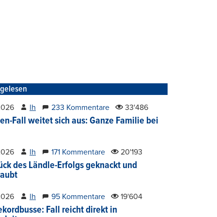
tgelesen
2026
lh
233 Kommentare
33'486
en-Fall weitet sich aus: Ganze Familie bei
2026
lh
171 Kommentare
20'193
ück des Ländle-Erfolgs geknackt und
aubt
2026
lh
95 Kommentare
19'604
kordbusse: Fall reicht direkt in