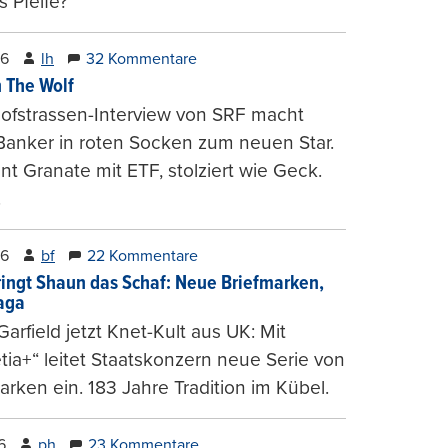
 Pfeife?
26
lh
32 Kommentare
 The Wolf
ofstrassen-Interview von SRF macht
Banker in roten Socken zum neuen Star.
nt Granate mit ETF, stolziert wie Geck.
.
26
bf
22 Kommentare
ringt Shaun das Schaf: Neue Briefmarken,
gaga
arfield jetzt Knet-Kult aus UK: Mit
tia+“ leitet Staatskonzern neue Serie von
arken ein. 183 Jahre Tradition im Kübel.
6
ph
23 Kommentare