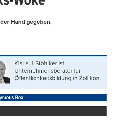
nks-Woke
s der Hand gegeben.
Klaus J. Stöhlker ist
Unternehmens­berater für
Öffentlichkeits­bildung in Zollikon.
ymous Box