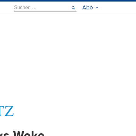
Suche
Abo
nach: