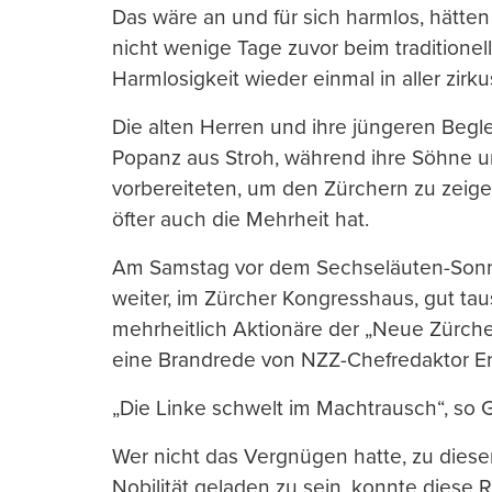
Das wäre an und für sich harmlos, hätten
nicht wenige Tage zuvor beim traditionel
Harmlosigkeit wieder einmal in aller zirk
Die alten Herren und ihre jüngeren Begl
Popanz aus Stroh, während ihre Söhne un
vorbereiteten, um den Zürchern zu zeige
öfter auch die Mehrheit hat.
Am Samstag vor dem Sechseläuten-Sonn
weiter, im Zürcher Kongresshaus, gut ta
mehrheitlich Aktionäre der „Neue Zürche
eine Brandrede von NZZ-Chefredaktor Er
„Die Linke schwelt im Machtrausch“, so G
Wer nicht das Vergnügen hatte, zu diese
Nobilität geladen zu sein, konnte diese 