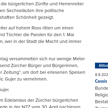
 die bürgerlichen Zünfte und Herrenreiter
len Sechseläuten ihre politische
ushaften Schönheit gezeigt.
eiter auf hohem Ross ritten um einen
d Töchter die Parolen für den 1. Mai
n, wer in der Stadt die Macht und immer
tag versammelten sich nur wenige Meter
usend Zürcher Bürger und Bürgerinnen,
Aktue
r Zeitung“, um dort bei erlesenen Speisen
8.8.20
ic Gujer zu vernehmen.
Cassis 
Bundes
ujer.
Religi
m Edelanlass der Zürcher bürgerlichen
Bestat
Rede in der NZZ vom 30. April nachlesen.