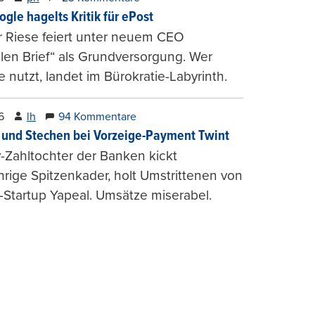
ogle hagelts Kritik für ePost
r Riese feiert unter neuem CEO
alen Brief“ als Grundversorgung. Wer
e nutzt, landet im Bürokratie-Labyrinth.
6
lh
94 Kommentare
und Stechen bei Vorzeige-Payment Twint
Zahltochter der Banken kickt
hrige Spitzenkader, holt Umstrittenen von
-Startup Yapeal. Umsätze miserabel.