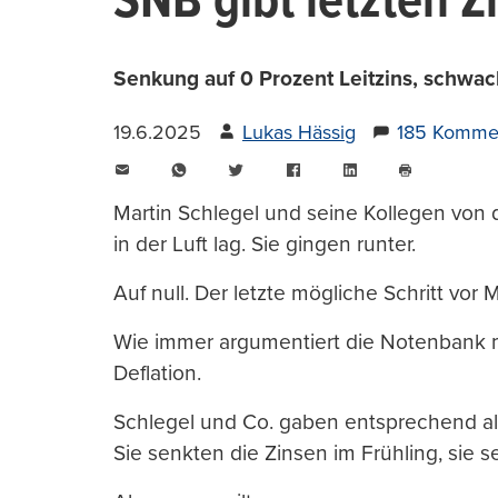
SNB gibt letzten Z
Senkung auf 0 Prozent Leitzins, schwac
19.6.2025
Lukas Hässig
185 Komme
E-
WhatsApp
Twitter
Facebook
LinkedIn
Mail
Seite
drucken
Martin Schlegel und seine Kollegen von 
in der Luft lag. Sie gingen runter.
Auf null. Der letzte mögliche Schritt vor 
Wie immer argumentiert die Notenbank mit 
Deflation.
Schlegel und Co. gaben entsprechend alle
Sie senkten die Zinsen im Frühling, sie s