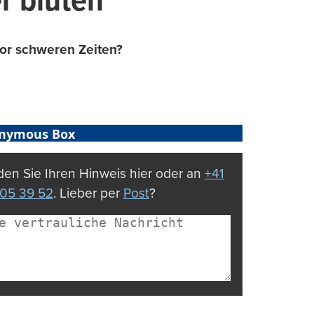
r bluten
vor schweren Zeiten?
nymous Box
en Sie Ihren Hinweis hier oder an
+41
05 39 52
. Lieber per
Post
?