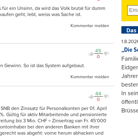
s für ein Unsinn, da wird das Volk brutal für dumm
aufen geht, lebt, weiss was Sache ist.
Kommentar melden
Das
1.8.202
„Die S
45
0
Famili
 Gewinn. So ist das System aufgebaut.
Eidgen
Jahren
Kommentar melden
beste
In se
44
0
öffent
SNB den Zinssatz für Personalkonten per 01. April
Brüsse
. Gültig für aktiv Mitarbeitende und pensionierte
leitung bis 3 Mio. CHF = Zinsertrag van Fr. 45’000
e Kontoinhaber bei den anderen Banken mit ihrer
ungerecht was abgeht: vorne herum abhacken und