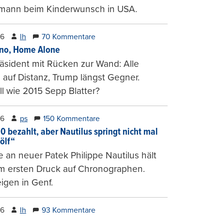
mann beim Kinderwunsch in USA.
26
lh
70 Kommentare
ino, Home Alone
räsident mit Rücken zur Wand: Alle
auf Distanz, Trump längst Gegner.
ll wie 2015 Sepp Blatter?
26
ps
150 Kommentare
0 bezahlt, aber Nautilus springt nicht mal
ölf“
 an neuer Patek Philippe Nautilus hält
um ersten Druck auf Chronographen.
igen in Genf.
26
lh
93 Kommentare