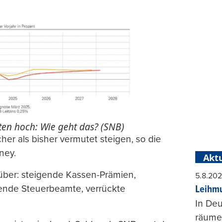
ten hoch: Wie geht das? (SNB)
her als bisher vermutet steigen, so die
ney.
Aktu
über: steigende Kassen-Prämien,
5.8.20
gende Steuerbeamte, verrückte
Leihmu
In Deu
räumen