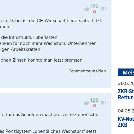
170
0
eln. Dabei ist die CH Wirtschaft bereits überhitzt.
 mehr.
ie Infrastruktur überlasten.
enken für noch mehr Wachstum. Unternehmen
ligen Arbeitskräften.
 hohen Zinsen könnte man jetzt bremsen.
Kommentar melden
Mei
31.07.
ZKB-St
Rettun
129
0
04.08.
hnt für das Schulden machen. Der erzieherische
KV-Not
ZKB
das Ponzisystem „unendliches Wachstum“ setzt,