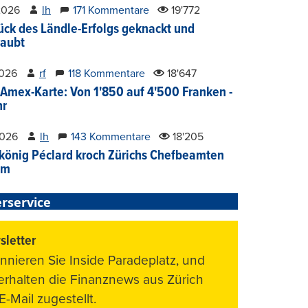
2026
lh
171 Kommentare
19'772
ück des Ländle-Erfolgs geknackt und
aubt
2026
rf
118 Kommentare
18'647
Amex-Karte: Von 1'850 auf 4'500 Franken -
hr
2026
lh
143 Kommentare
18'205
könig Péclard kroch Zürichs Chefbeamten
im
rservice
letter
nnieren Sie Inside Paradeplatz, und
 erhalten die Finanznews aus Zürich
E-Mail zugestellt.