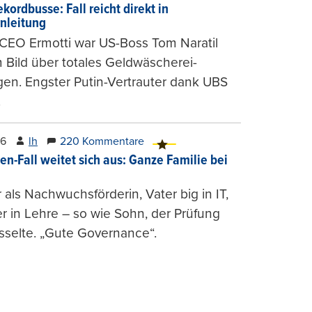
kordbusse: Fall reicht direkt in
nleitung
CEO Ermotti war US-Boss Tom Naratil
m Bild über totales Geldwäscherei-
en. Engster Putin-Vertrauter dank UBS
.
26
lh
220 Kommentare
en-Fall weitet sich aus: Ganze Familie bei
 als Nachwuchsförderin, Vater big in IT,
r in Lehre – so wie Sohn, der Prüfung
selte. „Gute Governance“.