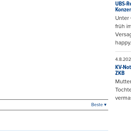
UBS-Re
Konzer
Unter 
früh i
Versag
happy
4.8.20
KV-Not
ZKB
Mutter
Tochte
vermas
Beste ▾
Beste
Neueste
Viele Antworten
Kontrovers