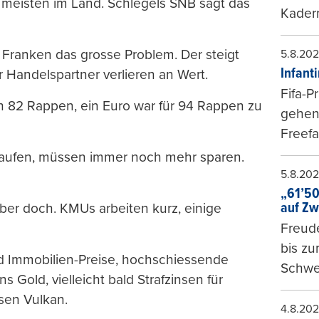
r meisten im Land. Schlegels SNB sagt das
Kader
 Franken das grosse Problem. Der steigt
5.8.20
Infant
 Handelspartner verlieren an Wert.
Fifa-P
h 82 Rappen, ein Euro war für 94 Rappen zu
gehen 
Freefa
rkaufen, müssen immer noch mehr sparen.
5.8.20
„61’50
auf Zw
 aber doch. KMUs arbeiten kurz, einige
Freude
bis z
d Immobilien-Preise, hochschiessende
Schwe
 Gold, vielleicht bald Strafzinsen für
ssen Vulkan.
4.8.20