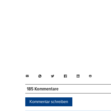
E-
WhatsApp
Twitter
Facebook
LinkedIn
Mail
Seite
drucken
185 Kommentare
Kommentar schreiben