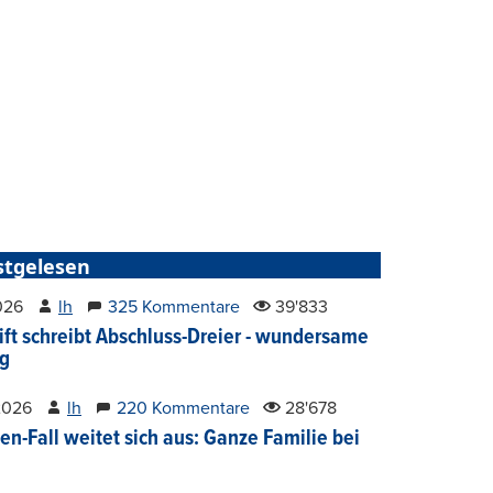
stgelesen
2026
lh
325 Kommentare
39'833
ift schreibt Abschluss-Dreier - wundersame
g
2026
lh
220 Kommentare
28'678
en-Fall weitet sich aus: Ganze Familie bei