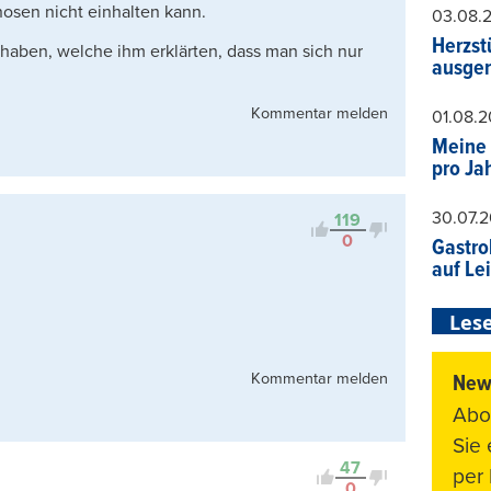
osen nicht einhalten kann.
03.08.
Herzst
 haben, welche ihm erklärten, dass man sich nur
ausger
Kommentar melden
01.08.
Meine 
pro Ja
30.07.
119
0
Gastro
auf Le
Lese
Kommentar melden
News
Abo
Sie
47
per 
0