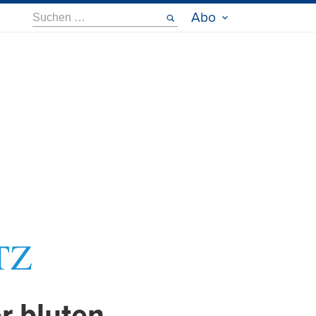
Suche
Abo
nach: