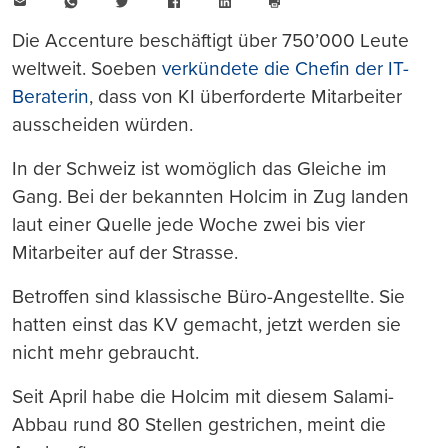
E-
WhatsApp
Twitter
Facebook
LinkedIn
Mail
Seite
drucken
Die Accenture beschäftigt über 750’000 Leute
weltweit. Soeben
verkündete die Chefin der IT-
Beraterin
, dass von KI überforderte Mitarbeiter
ausscheiden würden.
In der Schweiz ist womöglich das Gleiche im
Gang. Bei der bekannten Holcim in Zug landen
laut einer Quelle jede Woche zwei bis vier
Mitarbeiter auf der Strasse.
Betroffen sind klassische Büro-Angestellte. Sie
hatten einst das KV gemacht, jetzt werden sie
nicht mehr gebraucht.
Seit April habe die Holcim mit diesem Salami-
Abbau rund 80 Stellen gestrichen, meint die