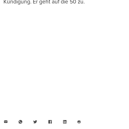
Kündigung. Er geht auf die 50 zu.
E-
WhatsApp
Twitter
Facebook
LinkedIn
Mail
Seite