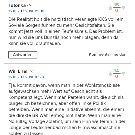
15
Tatonka
0
15.10.2025 um 05:06
Die Realität holt die narzistisch veranlagte KKS voll ein.
Soviele Sorgen führen zu mehr Gesichtsfalten. Sie
kommt jetzt voll in einen Teufelskreis. Das Problem ist,
nun wird sie uns Bünzlis noch mehr plagen, denn da
kann sie voll draufhauen.
Kommentar melden
Antworten
14
Will I. Tell
0
15.10.2025 um 08:28
Tja, kommt davon, wenn man in der Wohlstandsblase
aufgewachsen mehr Wert auf Geschlecht als
Kompetenz legt. Wenn man Parteien wählt, die sich als
bürgerlich bezeichnen, aber offen linke Politik
betreiben. Wenn man eine Initiative ablehnt, die einem
die direkte BR-Wahl ermöglicht hätte. Wenn man eine
No Billag-Vorlage ablehnt, um sein Hirn weiterhin in der
Lauge der Leutschenbach’schen Hirnwaschmaschine
spülen zu lassen.