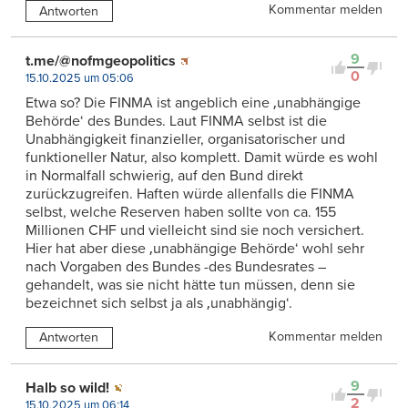
Kommentar melden
Antworten
9
t.me/@nofmgeopolitics
0
15.10.2025 um 05:06
Etwa so? Die FINMA ist angeblich eine ‚unabhängige
Behörde‘ des Bundes. Laut FINMA selbst ist die
Unabhängigkeit finanzieller, organisatorischer und
funktioneller Natur, also komplett. Damit würde es wohl
in Normalfall schwierig, auf den Bund direkt
zurückzugreifen. Haften würde allenfalls die FINMA
selbst, welche Reserven haben sollte von ca. 155
Millionen CHF und vielleicht sind sie noch versichert.
Hier hat aber diese ‚unabhängige Behörde‘ wohl sehr
nach Vorgaben des Bundes -des Bundesrates –
gehandelt, was sie nicht hätte tun müssen, denn sie
bezeichnet sich selbst ja als ‚unabhängig‘.
Kommentar melden
Antworten
9
Halb so wild!
2
15.10.2025 um 06:14