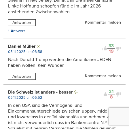
Sherrill in New Jersey. Damit darf die amerikanische
Linke Hoffnung schöpfen für die im Jahr 2026
anstehenden Zwischenwahlen
Kommentar melden
Antworten
1 Antwort
33
Daniel Müller
19
05.11.2025 um 06:58
Nach Donald Trump werden die Amerikaner JEDEN
haben wollen. Kein Wunder.
Kommentar melden
Antworten
21
Die Schweiz ist anders - besser
8
05.11.2025 um 06:52
In den USA sind die Vermögens- und
Einkommensunterschiede zwischen upper-, middle-
und lowerclass in der Tat skandalös und nehmen zu. Da
ist nicht verwunderlich dass im Bankencentre N.Y ein
Sozialist mit hehren Versprechen die Wahlen gewinnt.