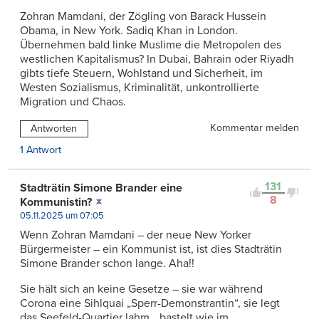
Zohran Mamdani, der Zögling von Barack Hussein
Obama, in New York. Sadiq Khan in London.
Übernehmen bald linke Muslime die Metropolen des
westlichen Kapitalismus? In Dubai, Bahrain oder Riyadh
gibts tiefe Steuern, Wohlstand und Sicherheit, im
Westen Sozialismus, Kriminalität, unkontrollierte
Migration und Chaos.
Kommentar melden
Antworten
1 Antwort
131
Stadträtin Simone Brander eine
8
Kommunistin?
05.11.2025 um 07:05
Wenn Zohran Mamdani – der neue New Yorker
Bürgermeister – ein Kommunist ist, ist dies Stadträtin
Simone Brander schon lange. Aha!!
Sie hält sich an keine Gesetze – sie war während
Corona eine Sihlquai „Sperr-Demonstrantin“, sie legt
das Seefeld-Quartier lahm, „bastelt wie im