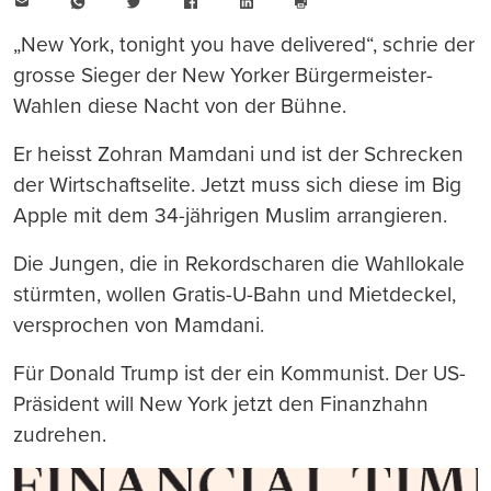
E-
WhatsApp
Twitter
Facebook
LinkedIn
Mail
Seite
drucken
„New York, tonight you have delivered“, schrie der
grosse Sieger der New Yorker Bürgermeister-
Wahlen diese Nacht von der Bühne.
Er heisst Zohran Mamdani und ist der Schrecken
der Wirtschaftselite. Jetzt muss sich diese im Big
Apple mit dem 34-jährigen Muslim arrangieren.
Die Jungen, die in Rekordscharen die Wahllokale
stürmten, wollen Gratis-U-Bahn und Mietdeckel,
versprochen von Mamdani.
Für Donald Trump ist der ein Kommunist. Der US-
Präsident will New York jetzt den Finanzhahn
zudrehen.