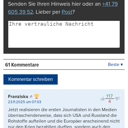
Senden Sie Ihren Hinweis hier oder an
+41 79
605 39 52
. Lieber per
Post
?
61 Kommentare
Beste ▾
Beste
Neueste
Kommentar schreiben
Viele Antworten
Kontrovers
117
Franziska
4
23.11.2025 um 07:03
Jetzt realisieren die ersten Journalisten in den Medien
überraschenderweise, dass sich USA und Russland die
Rohstoffe aufteilen und die Europäer anscheinend nicht
nur den Krieg bezahlten durften, sondern auch den