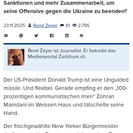
Sanktionen und mehr Zusammenarbeit, um
seine Offensive gegen die Ukraine zu beenden?
23.11.2025
René Zeyer
61
2.795
E-
WhatsApp
Twitter
Facebook
LinkedIn
Mail
Seite
drucken
René Zeyer ist Journalist. Er betreibt das
Medienportal Zackbum.ch.
Der US-Präsident Donald Trump ist eine Unguided
missile. Und flexibel. Gerade empfing er den „100-
prozentigen kommunistischen Irren“ Zohran
Mamdani im Weissen Haus und tätschelte seine
Hand.
Der frischgewählte New Yorker Bürgermeister