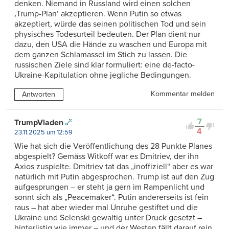
denken. Niemand in Russland wird einen solchen
‚Trump-Plan‘ akzeptieren. Wenn Putin so etwas
akzeptiert, würde das seinen politischen Tod und sein
physisches Todesurteil bedeuten. Der Plan dient nur
dazu, den USA die Hände zu waschen und Europa mit
dem ganzen Schlamassel im Stich zu lassen. Die
russischen Ziele sind klar formuliert: eine de-facto-
Ukraine-Kapitulation ohne jegliche Bedingungen.
Kommentar melden
Antworten
7
TrumpVladen
4
23.11.2025 um 12:59
Wie hat sich die Veröffentlichung des 28 Punkte Planes
abgespielt? Gemäss Witkoff war es Dmitriev, der ihn
Axios zuspielte. Dmitriev tat das „inoffiziell“ aber es war
natürlich mit Putin abgesprochen. Trump ist auf den Zug
aufgesprungen – er steht ja gern im Rampenlicht und
sonnt sich als „Peacemaker“. Putin andererseits ist fein
raus – hat aber wieder mal Unruhe gestiftet und die
Ukraine und Selenski gewaltig unter Druck gesetzt –
hinterlistig wie immer – und der Westen fällt darauf rein.