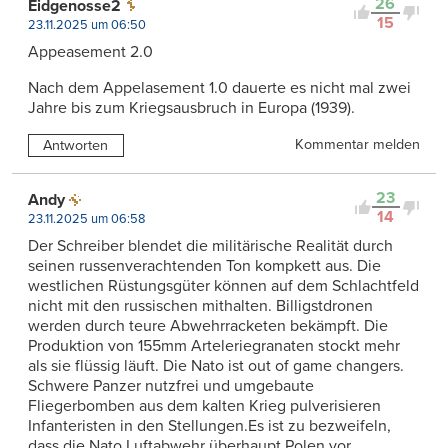
26
Eidgenosse2
15
23.11.2025 um 06:50
Appeasement 2.0
Nach dem Appelasement 1.0 dauerte es nicht mal zwei
Jahre bis zum Kriegsausbruch in Europa (1939).
Kommentar melden
Antworten
23
Andy
14
23.11.2025 um 06:58
Der Schreiber blendet die militärische Realität durch
seinen russenverachtenden Ton kompkett aus. Die
westlichen Rüstungsgüter können auf dem Schlachtfeld
nicht mit den russischen mithalten. Billigstdronen
werden durch teure Abwehrracketen bekämpft. Die
Produktion von 155mm Arteleriegranaten stockt mehr
als sie flüssig läuft. Die Nato ist out of game changers.
Schwere Panzer nutzfrei und umgebaute
Fliegerbomben aus dem kalten Krieg pulverisieren
Infanteristen in den Stellungen.Es ist zu bezweifeln,
dass die Nato Luftabwehr überhaupt Polen vor