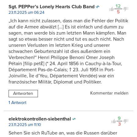
12
Sgt. PEPPer’s Lonely Hearts Club Band
5
23.11.2025 um 06:24
„Ich kann nicht zulassen, dass man die Fehler der Politik
auf die Armee abwälzt […] Es ist einfach und dumm zu
sagen, man werde bis zum letzten Mann kämpfen. Man
sagt so etwas besser nicht und tut es auch nicht. Nach
unseren Verlusten im letzten Krieg und unserer
schwachen Geburtenzahl ist dies außerdem ein
Verbrechen!“ Henri Philippe Benoni Omer Joseph
Pétain [filip petɛ̃] (* 24. April 1856 in Cauchy-à-la-Tour,
Département Pas-de-Calais; † 23. Juli 1951 in Port-
Joinville, Île d’Yeu, Département Vendée) war ein
französischer Militär, Diplomat und Politiker.
Kommentar melden
Antworten
1 Antwort
9
elektrokontrollen-siebenthal
3
23.11.2025 um 11:10
Sehen Sie sich RuTube an, was die Russen darüber