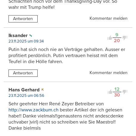
Schlachten noch vor dem Thanksgiving-Day vor. So
wahr mit Trump helfe!
Kommentar melden
Antworten
9
Iksander
20
23.11.2025 um 09:34
Putin hat sich noch nie an Verträge gehalten. Ausser er
profitiert perdönlich. Putin vertrauen heisst mit dem
Teufel in die Hölle fahren.
Kommentar melden
Antworten
12
Hans Gerhard
30
23.11.2025 um 06:56
Sehr geehrter Herr René Zeyer Betreiber von
http://www.zackbum.ch
bester Artikel der ich gelesen
habe!! Danke vielmals!!genaustens nicht andescdenke
uchvaber )virl) nicht so schreiben wie Sie Maestro!!
Danke bielmsls