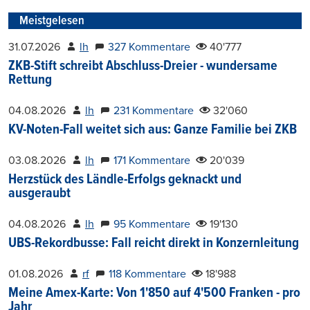
Meistgelesen
31.07.2026
lh
327 Kommentare
40'777
ZKB-Stift schreibt Abschluss-Dreier - wundersame
Rettung
04.08.2026
lh
231 Kommentare
32'060
KV-Noten-Fall weitet sich aus: Ganze Familie bei ZKB
03.08.2026
lh
171 Kommentare
20'039
Herzstück des Ländle-Erfolgs geknackt und
ausgeraubt
04.08.2026
lh
95 Kommentare
19'130
UBS-Rekordbusse: Fall reicht direkt in Konzernleitung
01.08.2026
rf
118 Kommentare
18'988
Meine Amex-Karte: Von 1'850 auf 4'500 Franken - pro
Jahr