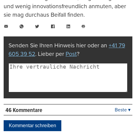
und wenig innovationsfreundlich anmuten, aber
sie mag durchaus Beifall finden.
E-
WhatsApp
Twitter
Facebook
LinkedIn
Mail
Seite
drucken
Senden Sie Ihren Hinweis hier oder an
+41 79
605 39 52
. Lieber per
Post
?
46 Kommentare
Beste ▾
Beste
Neueste
Kommentar schreiben
Viele Antworten
Kontrovers