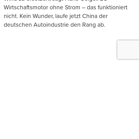
Wirtschaftsmotor ohne Strom – das funktioniert
nicht. Kein Wunder, laufe jetzt China der
deutschen Autoindustrie den Rang ab.
Push-Nachrichten
Möchten Sie Push-Nachrichten erhalten, wenn wir
wichtige News veröffentlichen? Abmeldung jederzeit
in den Browser‑Einstellungen möglich.
Ja, benachrichtigen
Nicht jetzt