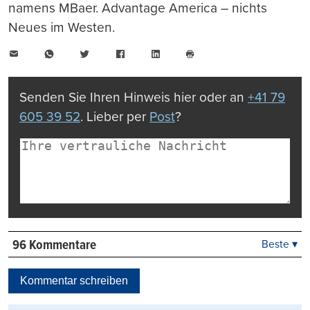
namens MBaer. Advantage America – nichts
Neues im Westen.
E-
WhatsApp
Twitter
Facebook
LinkedIn
Mail
Seite
drucken
Senden Sie Ihren Hinweis hier oder an
+41 79
605 39 52
. Lieber per
Post
?
96 Kommentare
Beste ▾
Beste
Neueste
Kommentar schreiben
Viele Antworten
Kontrovers