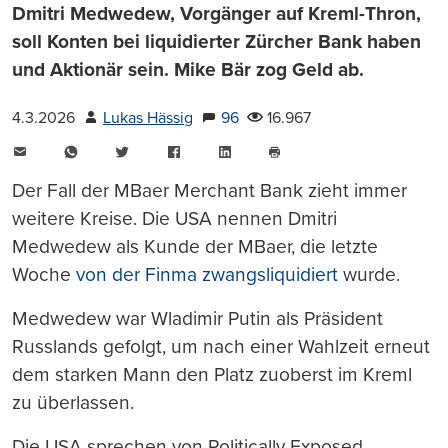
Dmitri Medwedew, Vorgänger auf Kreml-Thron,
soll Konten bei liquidierter Zürcher Bank haben
und Aktionär sein. Mike Bär zog Geld ab.
4.3.2026
Lukas Hässig
96
16.967
E-
WhatsApp
Twitter
Facebook
LinkedIn
Mail
Seite
drucken
Der Fall der MBaer Merchant Bank zieht immer
weitere Kreise. Die USA nennen Dmitri
Medwedew als Kunde der MBaer, die letzte
Woche
von der Finma zwangsliquidiert
wurde.
Medwedew war Wladimir Putin als Präsident
Russlands gefolgt, um nach einer Wahlzeit erneut
dem starken Mann den Platz zuoberst im Kreml
zu überlassen.
Die USA sprechen von Politically Exposed