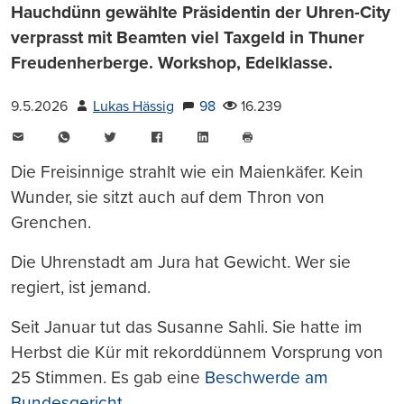
Hauchdünn gewählte Präsidentin der Uhren-City
verprasst mit Beamten viel Taxgeld in Thuner
Freudenherberge. Workshop, Edelklasse.
9.5.2026
Lukas Hässig
98
16.239
E-
WhatsApp
Twitter
Facebook
LinkedIn
Mail
Seite
drucken
Die Freisinnige strahlt wie ein Maienkäfer. Kein
Wunder, sie sitzt auch auf dem Thron von
Grenchen.
Die Uhrenstadt am Jura hat Gewicht. Wer sie
regiert, ist jemand.
Seit Januar tut das Susanne Sahli. Sie hatte im
Herbst die Kür mit rekorddünnem Vorsprung von
25 Stimmen. Es gab eine
Beschwerde am
Bundesgericht
.