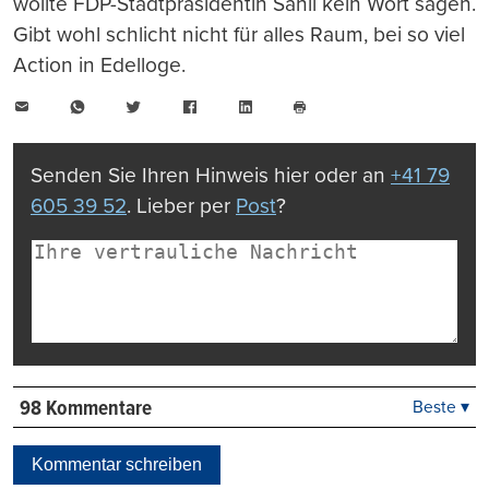
wollte FDP-Stadtpräsidentin Sahli kein Wort sagen.
Gibt wohl schlicht nicht für alles Raum, bei so viel
Action in Edelloge.
E-
WhatsApp
Twitter
Facebook
LinkedIn
Mail
Seite
drucken
Senden Sie Ihren Hinweis hier oder an
+41 79
605 39 52
. Lieber per
Post
?
98 Kommentare
Beste ▾
Beste
Neueste
Kommentar schreiben
Viele Antworten