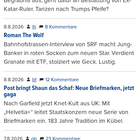
Begräbnis aus, geht dafür an Bestattung von Ex-
Katar-Ruler. Tanzen nach Trumps Pfeife?
8.8.2026
lh
8 Kommentare
Roman The Wolf
Bahnhofstrassen-Interview von SRF macht Jung-
Banker in roten Socken zum neuen Star. Verdient
Granate mit ETF, stolziert wie Geck. Lustig.
8.8.2026
bf
12 Kommentare
Post bringt Shaun das Schaf: Neue Briefmarken, jetzt
gaga
Nach Garfield jetzt Knet-Kult aus UK: Mit
„Helvetia+“ leitet Staatskonzern neue Serie von
Briefmarken ein. 183 Jahre Tradition im Kübel.
7.8.2026
ph
23 Kommentare