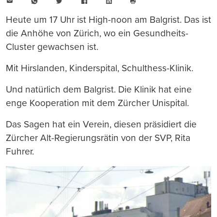
E-
WhatsApp
Twitter
Facebook
LinkedIn
Mail
Seite
drucken
Heute um 17 Uhr ist High-noon am Balgrist. Das ist
die Anhöhe von Zürich, wo ein Gesundheits-
Cluster gewachsen ist.
Mit Hirslanden, Kinderspital, Schulthess-Klinik.
Und natürlich dem Balgrist. Die Klinik hat eine
enge Kooperation mit dem Zürcher Unispital.
Das Sagen hat ein Verein, diesen präsidiert die
Zürcher Alt-Regierungsrätin von der SVP, Rita
Fuhrer.