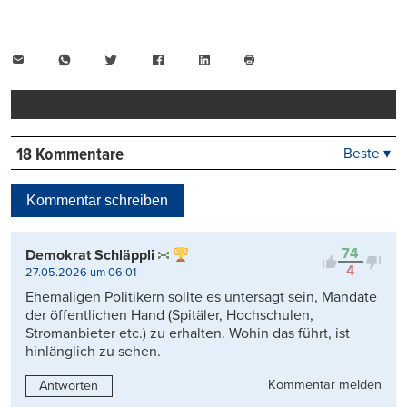
E-
WhatsApp
Twitter
Facebook
LinkedIn
Mail
Seite
drucken
18 Kommentare
Beste ▾
Beste
Neueste
Kommentar schreiben
Viele Antworten
Kontrovers
74
Demokrat Schläppli
4
27.05.2026 um 06:01
Ehemaligen Politikern sollte es untersagt sein, Mandate
der öffentlichen Hand (Spitäler, Hochschulen,
Stromanbieter etc.) zu erhalten. Wohin das führt, ist
hinlänglich zu sehen.
Kommentar melden
Antworten