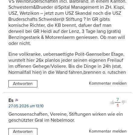
VS Weinbruderschaften incl. Barbrand. in einem Kanton.
Schwestern&Brueder @Spital Management in ZH. Kispi,
USZ, Wetzikon – jetzt zum USZ Skandal noch die USZ
Bruderschafts Schwester@ Stiftung ? In GR gibts
komische Richter, die KB brennt, dafuer darf man
derweil bei GR Heidi auf der Lenz, 3 Tage lang (gratis)
Benzingestank & Motorenlaerm geniessen. Ob man will
oder nicht.
Eine vollkranke, uebersaettigte Polit-Gaenselber Etage,
wurstelt hier 26x planlos jeder seinen eigenen Freilauf
im offenen Gehege/Voliere. Bis die Dinge in 24h (stat.
Normallfall hier) in die Wand fahren,brennen o. rutschen
Kommentar melden
Antworten
7
Es
1
27.05.2026 um 13:10
Genossenschaften, Vereine, Stiftungen wirken wie ein
geschützter Gral im Nebelmoor.
Kommentar melden
Antworten