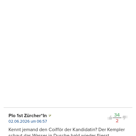
34
Plo 1st Zürcher*In
2
02.06.2026 um 06:57
Kennt jemand den Coifför der Kandidatin? Der Kempler
schaut das Wasser in Dusche bald wieder fliesst –