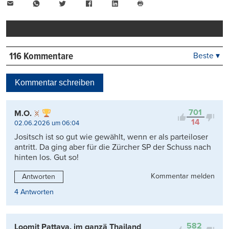
E-
WhatsApp
Twitter
Facebook
LinkedIn
Mail
Seite
drucken
116 Kommentare
Beste ▾
Beste
Neueste
Kommentar schreiben
Viele Antworten
Kontrovers
701
M.O.
14
02.06.2026 um 06:04
Jositsch ist so gut wie gewählt, wenn er als parteiloser
antritt. Da ging aber für die Zürcher SP der Schuss nach
hinten los. Gut so!
Kommentar melden
Antworten
4 Antworten
582
Loomit Pattaya, im ganzä Thailand