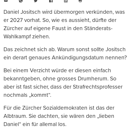
E-
WhatsApp
Twitter
Facebook
LinkedIn
Mail
Seite
drucken
Daniel Jositsch wird übermorgen verkünden, was
er 2027 vorhat. So, wie es aussieht, dürfte der
Zürcher auf eigene Faust in den Ständerats-
Wahlkampf ziehen.
Das zeichnet sich ab. Warum sonst sollte Jositsch
ein derart genaues Ankündigungsdatum nennen?
Bei einem Verzicht würde er diesen einfach
bekanntgeben, ohne grosses Drumherum. So
aber ist fast sicher, dass der Strafrechtsprofesser
nochmals „kommt“.
Für die Zürcher Sozialdemokraten ist das der
Albtraum. Sie dachten, sie wären den „lieben
Daniel“ ein für allemal los.