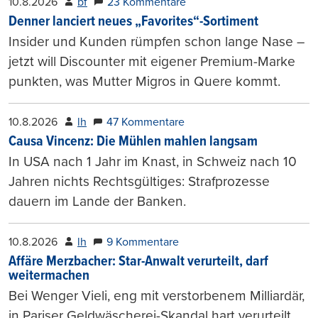
10.8.2026
bf
23 Kommentare
Denner lanciert neues „Favorites“-Sortiment
Insider und Kunden rümpfen schon lange Nase –
jetzt will Discounter mit eigener Premium-Marke
punkten, was Mutter Migros in Quere kommt.
10.8.2026
lh
47 Kommentare
Causa Vincenz: Die Mühlen mahlen langsam
In USA nach 1 Jahr im Knast, in Schweiz nach 10
Jahren nichts Rechtsgültiges: Strafprozesse
dauern im Lande der Banken.
10.8.2026
lh
9 Kommentare
Affäre Merzbacher: Star-Anwalt verurteilt, darf
weitermachen
Bei Wenger Vieli, eng mit verstorbenem Milliardär,
in Pariser Geldwäscherei-Skandal hart verurteilt.