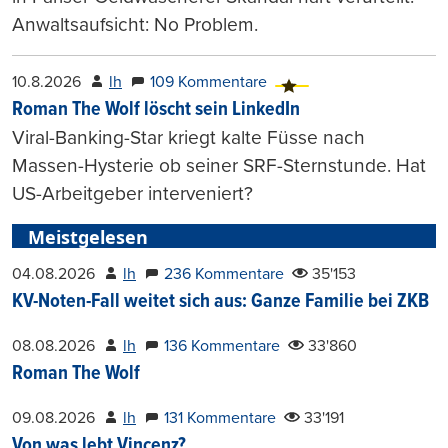
Anwaltsaufsicht: No Problem.
10.8.2026
lh
109 Kommentare
Roman The Wolf löscht sein LinkedIn
Viral-Banking-Star kriegt kalte Füsse nach
Massen-Hysterie ob seiner SRF-Sternstunde. Hat
US-Arbeitgeber interveniert?
Meistgelesen
04.08.2026
lh
236 Kommentare
35'153
KV-Noten-Fall weitet sich aus: Ganze Familie bei ZKB
08.08.2026
lh
136 Kommentare
33'860
Roman The Wolf
09.08.2026
lh
131 Kommentare
33'191
Von was lebt Vincenz?