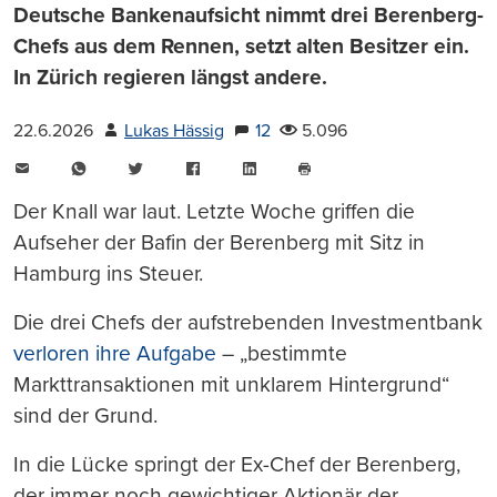
Deutsche Bankenaufsicht nimmt drei Berenberg-
Chefs aus dem Rennen, setzt alten Besitzer ein.
In Zürich regieren längst andere.
22.6.2026
Lukas Hässig
12
5.096
E-
WhatsApp
Twitter
Facebook
LinkedIn
Mail
Seite
drucken
Der Knall war laut. Letzte Woche griffen die
Aufseher der Bafin der Berenberg mit Sitz in
Hamburg ins Steuer.
Die drei Chefs der aufstrebenden Investmentbank
verloren ihre Aufgabe
– „bestimmte
Markttransaktionen mit unklarem Hintergrund“
sind der Grund.
In die Lücke springt der Ex-Chef der Berenberg,
der immer noch gewichtiger Aktionär der