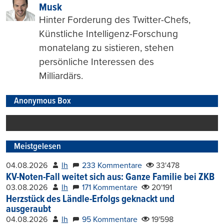
Musk
Hinter Forderung des Twitter-Chefs,
Künstliche Intelligenz-Forschung
monatelang zu sistieren, stehen
persönliche Interessen des
Milliardärs.
Anonymous Box
Meistgelesen
04.08.2026
lh
233 Kommentare
33'478
KV-Noten-Fall weitet sich aus: Ganze Familie bei ZKB
03.08.2026
lh
171 Kommentare
20'191
Herzstück des Ländle-Erfolgs geknackt und
ausgeraubt
04.08.2026
lh
95 Kommentare
19'598