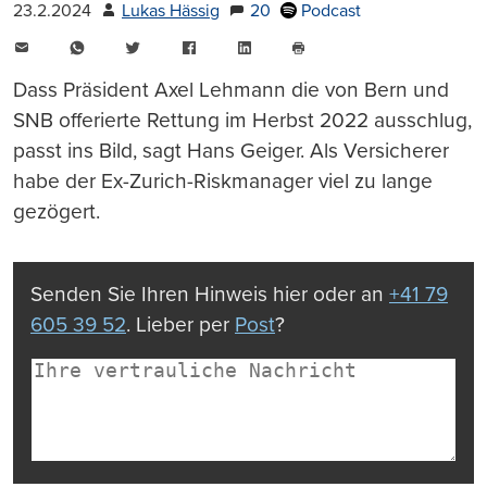
23.2.2024
Lukas Hässig
20
Podcast
E-
WhatsApp
Twitter
Facebook
LinkedIn
Mail
Seite
drucken
Dass Präsident Axel Lehmann die von Bern und
SNB offerierte Rettung im Herbst 2022 ausschlug,
passt ins Bild, sagt Hans Geiger. Als Versicherer
habe der Ex-Zurich-Riskmanager viel zu lange
gezögert.
Senden Sie Ihren Hinweis hier oder an
+41 79
605 39 52
. Lieber per
Post
?