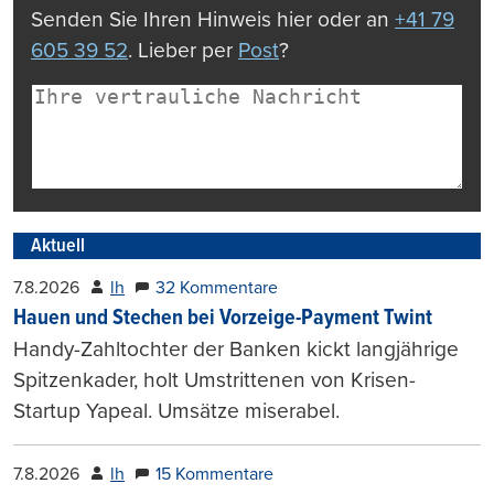
Senden Sie Ihren Hinweis hier oder an
+41 79
605 39 52
. Lieber per
Post
?
Aktuell
7.8.2026
lh
32 Kommentare
Hauen und Stechen bei Vorzeige-Payment Twint
Handy-Zahltochter der Banken kickt langjährige
Spitzenkader, holt Umstrittenen von Krisen-
Startup Yapeal. Umsätze miserabel.
7.8.2026
lh
15 Kommentare