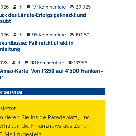
2026
lh
171 Kommentare
20'025
ück des Ländle-Erfolgs geknackt und
aubt
2026
lh
95 Kommentare
19'050
kordbusse: Fall reicht direkt in
nleitung
2026
rf
118 Kommentare
18'956
Amex-Karte: Von 1'850 auf 4'500 Franken -
hr
rservice
letter
nnieren Sie Inside Paradeplatz, und
 erhalten die Finanznews aus Zürich
E-Mail zugestellt.