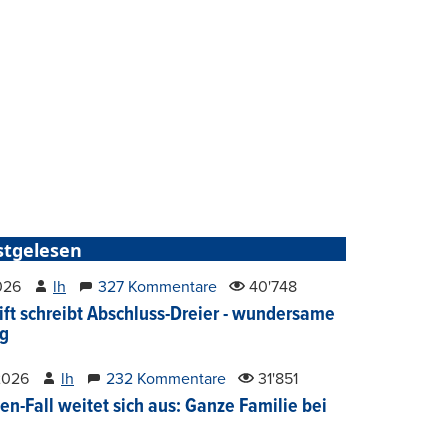
stgelesen
2026
lh
327 Kommentare
40'748
ift schreibt Abschluss-Dreier - wundersame
g
2026
lh
232 Kommentare
31'851
en-Fall weitet sich aus: Ganze Familie bei