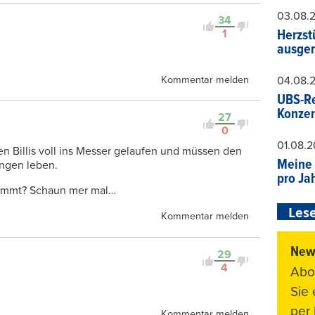
03.08.
34
1
Herzst
ausger
Kommentar melden
04.08.
UBS-Re
Konzer
27
0
01.08.
n Billis voll ins Messer gelaufen und müssen den
Meine 
ngen leben.
pro Ja
kommt? Schaun mer mal…
Lese
Kommentar melden
News
29
4
Abo
Sie
per 
Kommentar melden