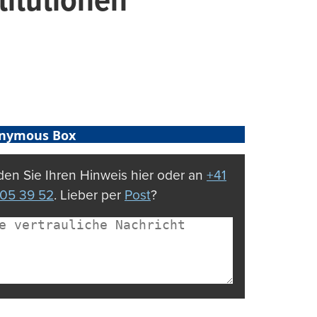
titutionen
nymous Box
en Sie Ihren Hinweis hier oder an
+41
05 39 52
. Lieber per
Post
?