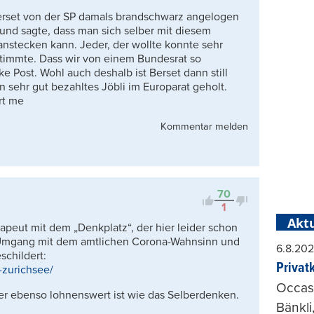
erset von der SP damals brandschwarz angelogen
e und sagte, dass man sich selber mit diesem
anstecken kann. Jeder, der wollte konnte sehr
 stimmte. Dass wir von einem Bundesrat so
 Post. Wohl auch deshalb ist Berset dann still
 sehr gut bezahltes Jöbli im Europarat geholt.
rt me
Kommentar melden
70
1
Aktu
rapeut mit dem „Denkplatz“, der hier leider schon
n Umgang mit dem amtlichen Corona-Wahnsinn und
6.8.20
schildert:
Privat
-zurichsee/
Occasi
hier ebenso lohnenswert ist wie das Selberdenken.
Bänkli