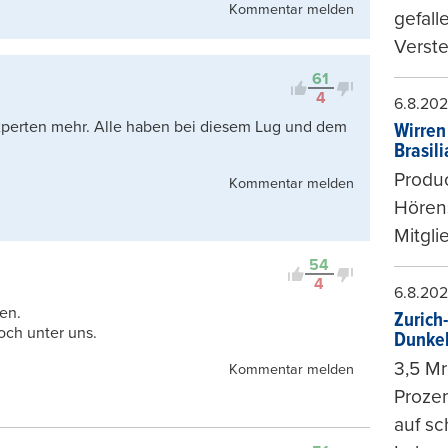
Kommentar melden
gefall
Verste
61
4
6.8.20
xperten mehr. Alle haben bei diesem Lug und dem
Wirren
Brasil
Produc
Kommentar melden
Hören
Mitgli
54
4
6.8.20
hen.
Zurich
och unter uns.
Dunke
3,5 Mr
Kommentar melden
Prozen
auf sc