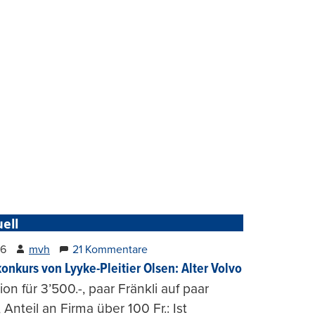
ell
26
mvh
21 Kommentare
konkurs von Lyyke-Pleitier Olsen: Alter Volvo
on für 3’500.-, paar Fränkli auf paar
, Anteil an Firma über 100 Fr.: Ist