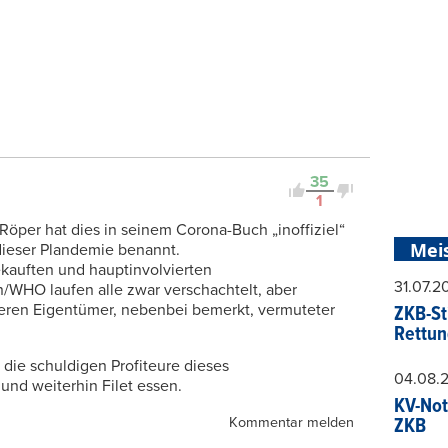
35
1
öper hat dies in seinem Corona-Buch „inoffiziel“
Mei
dieser Plandemie benannt.
ekauften und hauptinvolvierten
31.07.
n/WHO laufen alle zwar verschachtelt, aber
 Deren Eigentümer, nebenbei bemerkt, vermuteter
ZKB-St
Rettun
die schuldigen Profiteure dieses
04.08.
nd weiterhin Filet essen.
KV-Not
Kommentar melden
ZKB