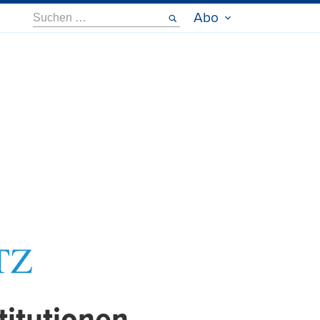
Suche
Abo
nach: