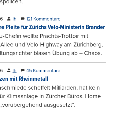
spolicen.
26
lh
121 Kommentare
e Pleite für Zürichs Velo-Ministerin Brander
u-Chefin wollte Prachts-Trottoir mit
Allee und Velo-Highway am Zürichberg,
tungsrichter blasen Übung ab – Chaos.
26
lh
45 Kommentare
zen mit Rheinmetall
schmiede scheffelt Milliarden, hat kein
für Klimaanlage in Zürcher Büros. Home
 „vorübergehend ausgesetzt“.