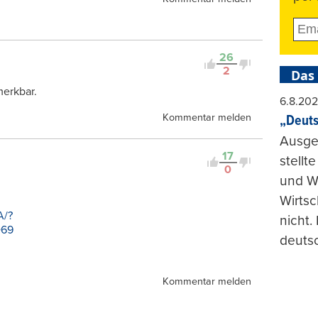
26
2
Das
erkbar.
6.8.20
Kommentar melden
„Deuts
Ausge
17
stellt
0
und Wi
Wirtsc
A/?
nicht.
D69
deuts
Kommentar melden