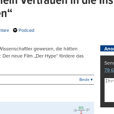
ein Vertrauen in die Ins
en“
tare
Podcast
Ano
Wissenschaftler gewesen, die hätten
. Der neue Film „Der Hype“ fördere das
Send
79 6
Beste ▾
Beste
Neueste
Viele Antworten
Kontrovers
85
2