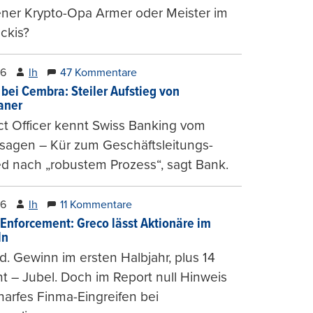
ener Krypto-Opa Armer oder Meister im
ckis?
26
lh
47 Kommentare
 bei Cembra: Steiler Aufstieg von
ianer
t Officer kennt Swiss Banking vom
sagen – Kür zum Geschäftsleitungs-
ed nach „robustem Prozess“, sagt Bank.
26
lh
11 Kommentare
-Enforcement: Greco lässt Aktionäre im
ln
d. Gewinn im ersten Halbjahr, plus 14
t – Jubel. Doch im Report null Hinweis
harfes Finma-Eingreifen bei