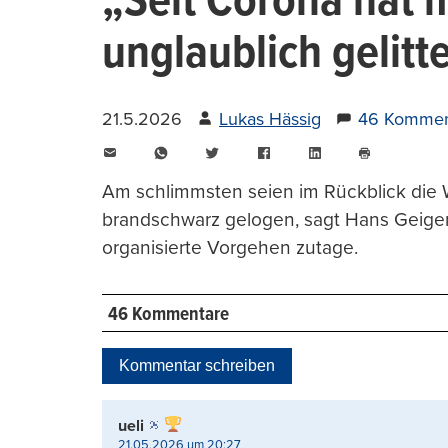
„Seit Corona hat m
unglaublich gelitt
21.5.2026
Lukas Hässig
46 Kommen
E-
WhatsApp
Twitter
Facebook
LinkedIn
Mail
Seite
drucken
Am schlimmsten seien im Rückblick die 
brandschwarz gelogen, sagt Hans Geiger
organisierte Vorgehen zutage.
46 Kommentare
Kommentar schreiben
ueli
21.05.2026 um 20:27