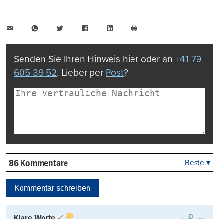
E-
WhatsApp
Twitter
Facebook
LinkedIn
Mail
Seite
drucken
Senden Sie Ihren Hinweis hier oder an
+41 79
605 39 52
. Lieber per
Post
?
86 Kommentare
Beste ▾
Beste
Neueste
Kommentar schreiben
Viele Antworten
Kontrovers
0
Klare Worte