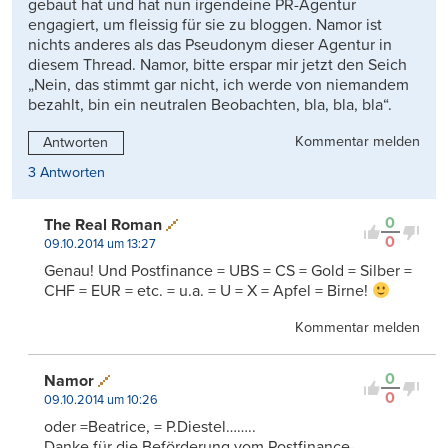
gebaut hat und hat nun irgendeine PR-Agentur
engagiert, um fleissig für sie zu bloggen. Namor ist
nichts anderes als das Pseudonym dieser Agentur in
diesem Thread. Namor, bitte erspar mir jetzt den Seich
„Nein, das stimmt gar nicht, ich werde von niemandem
bezahlt, bin ein neutralen Beobachten, bla, bla, bla“.
Kommentar melden
Antworten
3 Antworten
0
The Real Roman
0
09.10.2014 um 13:27
Genau! Und Postfinance = UBS = CS = Gold = Silber =
CHF = EUR = etc. = u.a. = U = X = Apfel = Birne!
Kommentar melden
0
Namor
0
09.10.2014 um 10:26
oder =Beatrice, = P.Diestel……..
Danke für die Beförderung vom Postfinance-