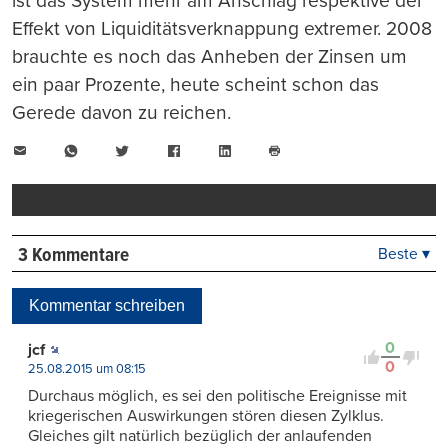
ist das System mehr am Anschlag respektive der
Effekt von Liquiditätsverknappung extremer. 2008
brauchte es noch das Anheben der Zinsen um
ein paar Prozente, heute scheint schon das
Gerede davon zu reichen.
E-
WhatsApp
Twitter
Facebook
LinkedIn
Mail
Seite
drucken
3 Kommentare
Beste ▾
Beste
Neueste
Kommentar schreiben
Viele Antworten
Kontrovers
0
jcf
0
25.08.2015 um 08:15
Durchaus möglich, es sei den politische Ereignisse mit
kriegerischen Auswirkungen stören diesen Zylklus.
Gleiches gilt natürlich bezüglich der anlaufenden