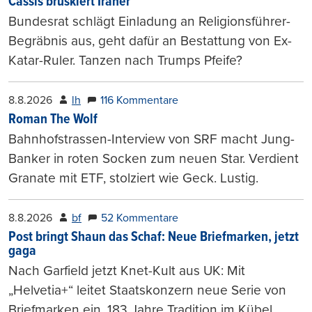
Cassis brüskiert Iraner
Bundesrat schlägt Einladung an Religionsführer-
Begräbnis aus, geht dafür an Bestattung von Ex-
Katar-Ruler. Tanzen nach Trumps Pfeife?
8.8.2026
lh
116 Kommentare
Roman The Wolf
Bahnhofstrassen-Interview von SRF macht Jung-
Banker in roten Socken zum neuen Star. Verdient
Granate mit ETF, stolziert wie Geck. Lustig.
8.8.2026
bf
52 Kommentare
Post bringt Shaun das Schaf: Neue Briefmarken, jetzt
gaga
Nach Garfield jetzt Knet-Kult aus UK: Mit
„Helvetia+“ leitet Staatskonzern neue Serie von
Briefmarken ein. 183 Jahre Tradition im Kübel.