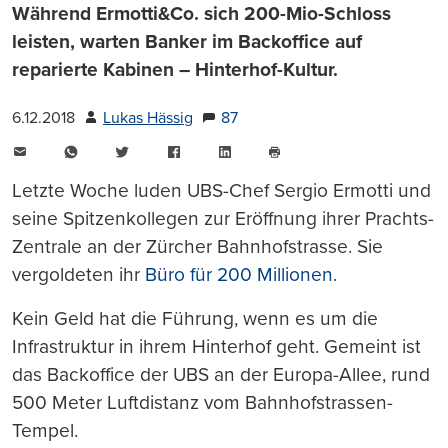
Während Ermotti&Co. sich 200-Mio-Schloss
leisten, warten Banker im Backoffice auf
reparierte Kabinen – Hinterhof-Kultur.
6.12.2018
Lukas Hässig
87
E-
WhatsApp
Twitter
Facebook
LinkedIn
Mail
Seite
drucken
Letzte Woche luden UBS-Chef Sergio Ermotti und
seine Spitzenkollegen zur Eröffnung ihrer Prachts-
Zentrale an der Zürcher Bahnhofstrasse. Sie
vergoldeten ihr
Büro für 200 Millionen
.
Kein Geld hat die Führung, wenn es um die
Infrastruktur in ihrem Hinterhof geht. Gemeint ist
das Backoffice der UBS an der Europa-Allee, rund
500 Meter Luftdistanz vom Bahnhofstrassen-
Tempel.