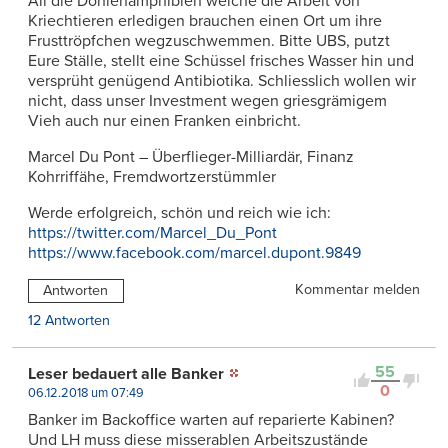
All die Dohlenamphibien welche die Arbeit von
Kriechtieren erledigen brauchen einen Ort um ihre
Frusttröpfchen wegzuschwemmen. Bitte UBS, putzt
Eure Ställe, stellt eine Schüssel frisches Wasser hin und
versprüht genügend Antibiotika. Schliesslich wollen wir
nicht, dass unser Investment wegen griesgrämigem
Vieh auch nur einen Franken einbricht.
Marcel Du Pont – Überflieger-Milliardär, Finanz
Kohrriffähe, Fremdwortzerstümmler
Werde erfolgreich, schön und reich wie ich:
https://twitter.com/Marcel_Du_Pont
https://www.facebook.com/marcel.dupont.9849
Kommentar melden
Antworten
12 Antworten
55
Leser bedauert alle Banker
0
06.12.2018 um 07:49
Banker im Backoffice warten auf reparierte Kabinen?
Und LH muss diese misserablen Arbeitszustände