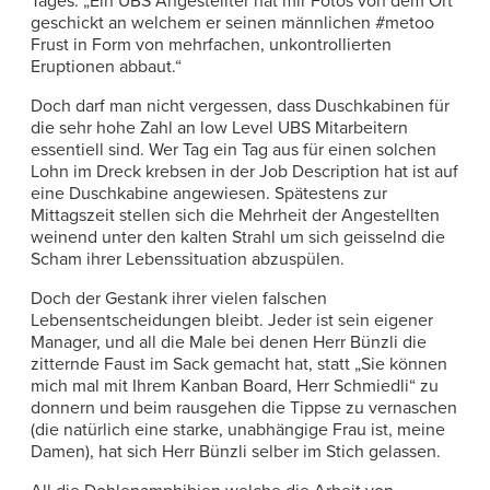
Tages: „Ein UBS Angestellter hat mir Fotos von dem Ort
geschickt an welchem er seinen männlichen #metoo
Frust in Form von mehrfachen, unkontrollierten
Eruptionen abbaut.“
Doch darf man nicht vergessen, dass Duschkabinen für
die sehr hohe Zahl an low Level UBS Mitarbeitern
essentiell sind. Wer Tag ein Tag aus für einen solchen
Lohn im Dreck krebsen in der Job Description hat ist auf
eine Duschkabine angewiesen. Spätestens zur
Mittagszeit stellen sich die Mehrheit der Angestellten
weinend unter den kalten Strahl um sich geisselnd die
Scham ihrer Lebenssituation abzuspülen.
Doch der Gestank ihrer vielen falschen
Lebensentscheidungen bleibt. Jeder ist sein eigener
Manager, und all die Male bei denen Herr Bünzli die
zitternde Faust im Sack gemacht hat, statt „Sie können
mich mal mit Ihrem Kanban Board, Herr Schmiedli“ zu
donnern und beim rausgehen die Tippse zu vernaschen
(die natürlich eine starke, unabhängige Frau ist, meine
Damen), hat sich Herr Bünzli selber im Stich gelassen.