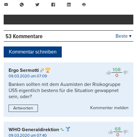
E-
WhatsApp
Twitter
Facebook
LinkedIn
Mail
Seite
drucken
53 Kommentare
Beste ▾
Beste
Neueste
Kommentar schreiben
Viele Antworten
Kontrovers
108
Ergo Sermotti
0
09.03.2020 um 07:09
Banken sollten mit dem Ausmisten der Risikogruppe
Ü55 eigentlich bestens für die Situation gewappnet
sein, oder?
Kommentar melden
Antworten
68
WHO Generaldirektion
0
09.03.2020 um 07:40