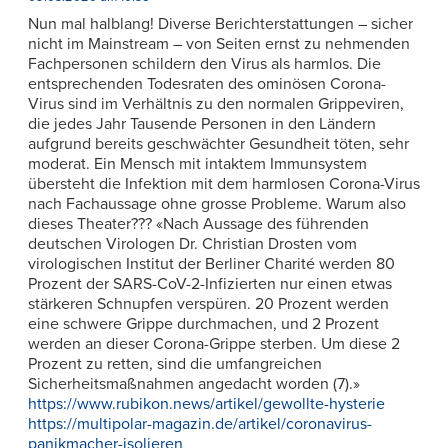
Nun mal halblang! Diverse Berichterstattungen – sicher
nicht im Mainstream – von Seiten ernst zu nehmenden
Fachpersonen schildern den Virus als harmlos. Die
entsprechenden Todesraten des ominösen Corona-
Virus sind im Verhältnis zu den normalen Grippeviren,
die jedes Jahr Tausende Personen in den Ländern
aufgrund bereits geschwächter Gesundheit töten, sehr
moderat. Ein Mensch mit intaktem Immunsystem
übersteht die Infektion mit dem harmlosen Corona-Virus
nach Fachaussage ohne grosse Probleme. Warum also
dieses Theater??? «Nach Aussage des führenden
deutschen Virologen Dr. Christian Drosten vom
virologischen Institut der Berliner Charité werden 80
Prozent der SARS-CoV-2-Infizierten nur einen etwas
stärkeren Schnupfen verspüren. 20 Prozent werden
eine schwere Grippe durchmachen, und 2 Prozent
werden an dieser Corona-Grippe sterben. Um diese 2
Prozent zu retten, sind die umfangreichen
Sicherheitsmaßnahmen angedacht worden (7).»
https://www.rubikon.news/artikel/gewollte-hysterie
https://multipolar-magazin.de/artikel/coronavirus-
panikmacher-isolieren