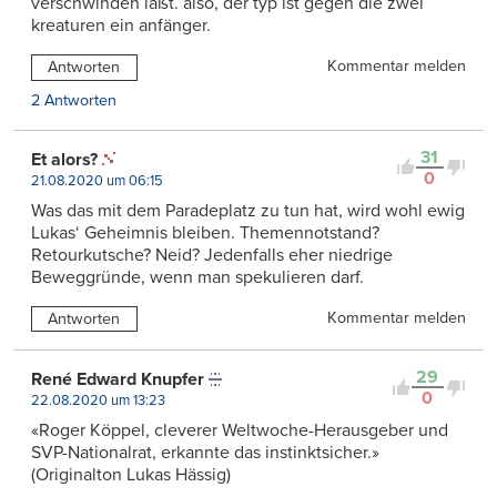
verschwinden läßt. also, der typ ist gegen die zwei
kreaturen ein anfänger.
Kommentar melden
Antworten
2 Antworten
31
Et alors?
0
21.08.2020 um 06:15
Was das mit dem Paradeplatz zu tun hat, wird wohl ewig
Lukas‘ Geheimnis bleiben. Themennotstand?
Retourkutsche? Neid? Jedenfalls eher niedrige
Beweggründe, wenn man spekulieren darf.
Kommentar melden
Antworten
29
René Edward Knupfer
0
22.08.2020 um 13:23
«Roger Köppel, cleverer Weltwoche-Herausgeber und
SVP-Nationalrat, erkannte das instinktsicher.»
(Originalton Lukas Hässig)