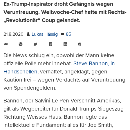
Ex-Trump-Inspirator droht Gefängnis wegen
Veruntreuung. Weltwoche-Chef hatte mit Rechts-
„Revolutionär“ Coup gelandet.
21.8.2020
Lukas Hässig
85
E-
WhatsApp
Twitter
Facebook
LinkedIn
Mail
Seite
drucken
Die News schlug ein, obwohl der Mann keine
offizielle Rolle mehr innehat.
Steve Bannon, in
Handschellen
, verhaftet, angeklagt, gegen
Kaution frei – wegen Verdachts auf Veruntreuung
von Spendengeldern.
Bannon, der Salvini-Le Pen-Verschnitt Amerikas,
gilt als Wegbereiter für Donald Trumps Siegeszug
Richtung Weisses Haus. Bannon legte das
intellektuelle Fundament: alles für Joe Smith,