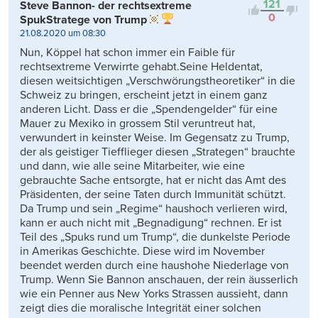
121
Steve Bannon- der rechtsextreme
0
SpukStratege von Trump
21.08.2020 um 08:30
Nun, Köppel hat schon immer ein Faible für
rechtsextreme Verwirrte gehabt.Seine Heldentat,
diesen weitsichtigen „Verschwörungstheoretiker“ in die
Schweiz zu bringen, erscheint jetzt in einem ganz
anderen Licht. Dass er die „Spendengelder“ für eine
Mauer zu Mexiko in grossem Stil veruntreut hat,
verwundert in keinster Weise. Im Gegensatz zu Trump,
der als geistiger Tiefflieger diesen „Strategen“ brauchte
und dann, wie alle seine Mitarbeiter, wie eine
gebrauchte Sache entsorgte, hat er nicht das Amt des
Präsidenten, der seine Taten durch Immunität schützt.
Da Trump und sein „Regime“ haushoch verlieren wird,
kann er auch nicht mit „Begnadigung“ rechnen. Er ist
Teil des „Spuks rund um Trump“, die dunkelste Periode
in Amerikas Geschichte. Diese wird im November
beendet werden durch eine haushohe Niederlage von
Trump. Wenn Sie Bannon anschauen, der rein äusserlich
wie ein Penner aus New Yorks Strassen aussieht, dann
zeigt dies die moralische Integrität einer solchen