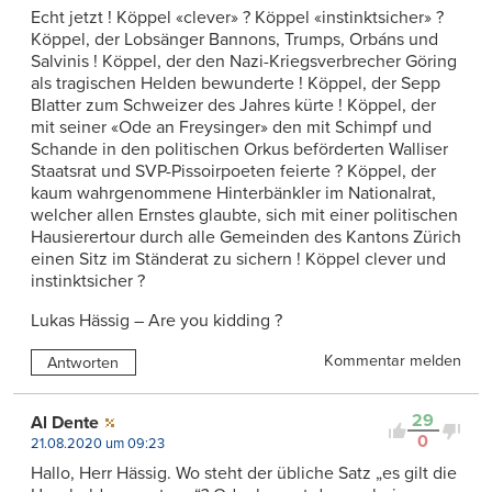
Echt jetzt ! Köppel «clever» ? Köppel «instinktsicher» ?
Köppel, der Lobsänger Bannons, Trumps, Orbáns und
Salvinis ! Köppel, der den Nazi-Kriegsverbrecher Göring
als tragischen Helden bewunderte ! Köppel, der Sepp
Blatter zum Schweizer des Jahres kürte ! Köppel, der
mit seiner «Ode an Freysinger» den mit Schimpf und
Schande in den politischen Orkus beförderten Walliser
Staatsrat und SVP-Pissoirpoeten feierte ? Köppel, der
kaum wahrgenommene Hinterbänkler im Nationalrat,
welcher allen Ernstes glaubte, sich mit einer politischen
Hausierertour durch alle Gemeinden des Kantons Zürich
einen Sitz im Ständerat zu sichern ! Köppel clever und
instinktsicher ?
Lukas Hässig – Are you kidding ?
Kommentar melden
Antworten
29
Al Dente
0
21.08.2020 um 09:23
Hallo, Herr Hässig. Wo steht der übliche Satz „es gilt die