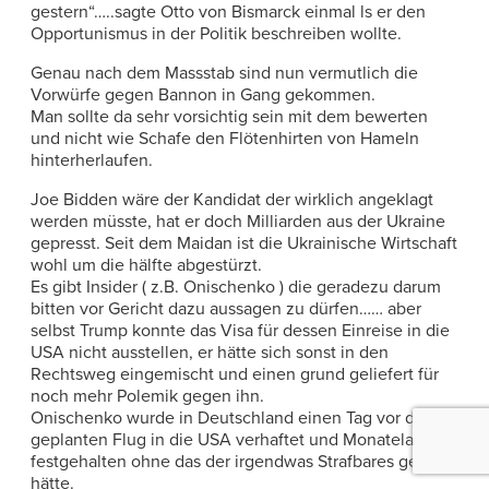
gestern“…..sagte Otto von Bismarck einmal ls er den
Opportunismus in der Politik beschreiben wollte.
Genau nach dem Massstab sind nun vermutlich die
Vorwürfe gegen Bannon in Gang gekommen.
Man sollte da sehr vorsichtig sein mit dem bewerten
und nicht wie Schafe den Flötenhirten von Hameln
hinterherlaufen.
Joe Bidden wäre der Kandidat der wirklich angeklagt
werden müsste, hat er doch Milliarden aus der Ukraine
gepresst. Seit dem Maidan ist die Ukrainische Wirtschaft
wohl um die hälfte abgestürzt.
Es gibt Insider ( z.B. Onischenko ) die geradezu darum
bitten vor Gericht dazu aussagen zu dürfen…… aber
selbst Trump konnte das Visa für dessen Einreise in die
USA nicht ausstellen, er hätte sich sonst in den
Rechtsweg eingemischt und einen grund geliefert für
noch mehr Polemik gegen ihn.
Onischenko wurde in Deutschland einen Tag vor dem
geplanten Flug in die USA verhaftet und Monatelang
festgehalten ohne das der irgendwas Strafbares getan
hätte.