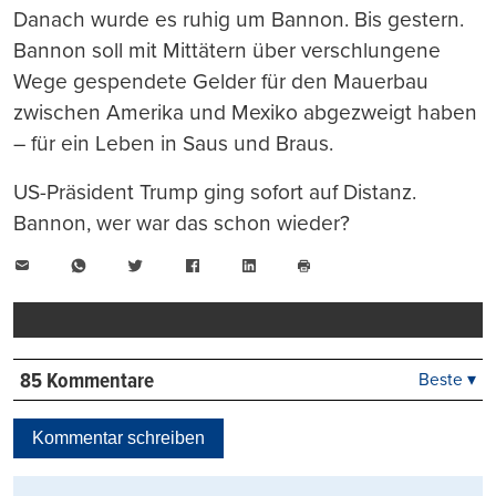
Danach wurde es ruhig um Bannon. Bis gestern.
Bannon soll mit Mittätern über verschlungene
Wege gespendete Gelder für den Mauerbau
zwischen Amerika und Mexiko abgezweigt haben
– für ein Leben in Saus und Braus.
US-Präsident Trump ging sofort auf Distanz.
Bannon, wer war das schon wieder?
E-
WhatsApp
Twitter
Facebook
LinkedIn
Mail
Seite
drucken
85 Kommentare
Beste ▾
Beste
Neueste
Kommentar schreiben
Viele Antworten
Kontrovers