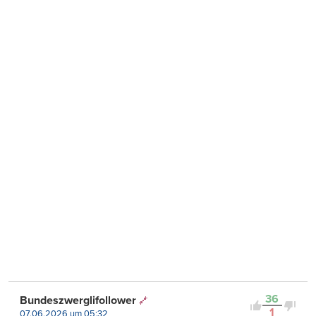
36
Bundeszwerglifollower
1
07.06.2026 um 05:32