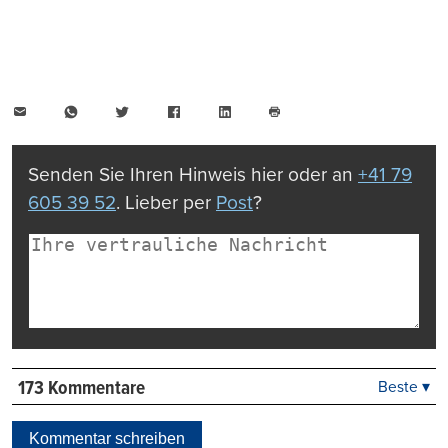
E-
WhatsApp
Twitter
Facebook
LinkedIn
Mail
Seite
drucken
Senden Sie Ihren Hinweis hier oder an
+41 79
605 39 52
. Lieber per
Post
?
173 Kommentare
Beste ▾
Beste
Neueste
Kommentar schreiben
Viele Antworten