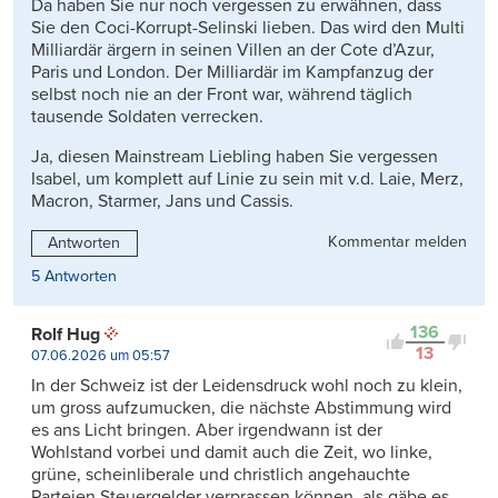
Da haben Sie nur noch vergessen zu erwähnen, dass
Sie den Coci-Korrupt-Selinski lieben. Das wird den Multi
Milliardär ärgern in seinen Villen an der Cote d’Azur,
Paris und London. Der Milliardär im Kampfanzug der
selbst noch nie an der Front war, während täglich
tausende Soldaten verrecken.
Ja, diesen Mainstream Liebling haben Sie vergessen
Isabel, um komplett auf Linie zu sein mit v.d. Laie, Merz,
Macron, Starmer, Jans und Cassis.
Kommentar melden
Antworten
5 Antworten
136
Rolf Hug
13
07.06.2026 um 05:57
In der Schweiz ist der Leidensdruck wohl noch zu klein,
um gross aufzumucken, die nächste Abstimmung wird
es ans Licht bringen. Aber irgendwann ist der
Wohlstand vorbei und damit auch die Zeit, wo linke,
grüne, scheinliberale und christlich angehauchte
Parteien Steuergelder verprassen können, als gäbe es