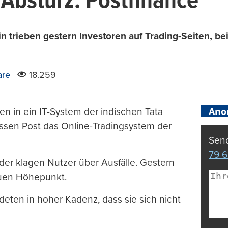
 Absturz: Postfinance
in trieben gestern Investoren auf Trading-Seiten, be
are
18.259
Ano
en in ein IT-System der indischen Tata
ossen Post das Online-Tradingsystem der
Send
79 6
er klagen Nutzer über Ausfälle. Gestern
euen Höhepunkt.
eten in hoher Kadenz, dass sie sich nicht