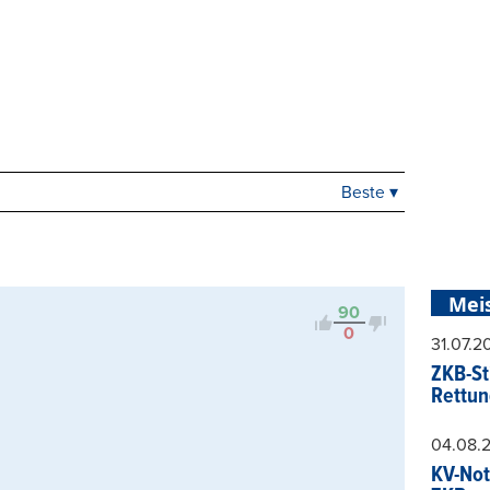
Beste ▾
Beste
Neueste
Viele Antworten
Kontrovers
Mei
90
0
31.07.
ZKB-St
Rettun
04.08.
KV-Not