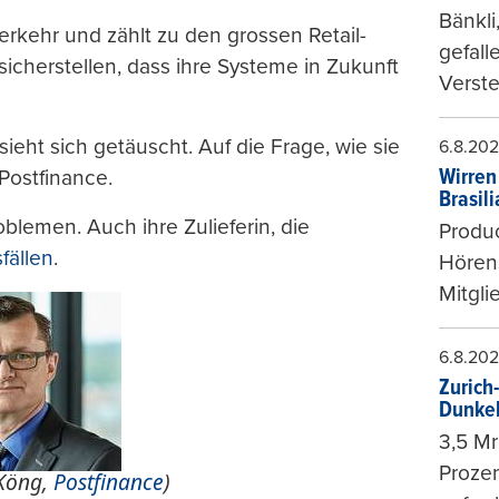
Bänkli
erkehr und zählt zu den grossen Retail-
gefall
 sicherstellen, dass ihre Systeme in Zukunft
Verste
sieht sich getäuscht. Auf die Frage, wie sie
6.8.20
Wirren
 Postfinance.
Brasil
roblemen. Auch ihre Zulieferin, die
Produc
fällen
.
Hören
Mitgli
6.8.20
Zurich
Dunke
3,5 Mr
Prozen
(Köng,
Postfinance
)