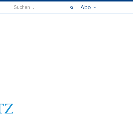
Suche
Abo
nach: