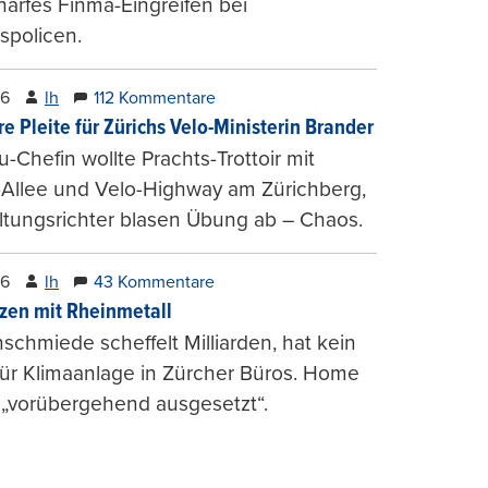
harfes Finma-Eingreifen bei
spolicen.
26
lh
112 Kommentare
e Pleite für Zürichs Velo-Ministerin Brander
u-Chefin wollte Prachts-Trottoir mit
Allee und Velo-Highway am Zürichberg,
tungsrichter blasen Übung ab – Chaos.
26
lh
43 Kommentare
zen mit Rheinmetall
schmiede scheffelt Milliarden, hat kein
für Klimaanlage in Zürcher Büros. Home
 „vorübergehend ausgesetzt“.