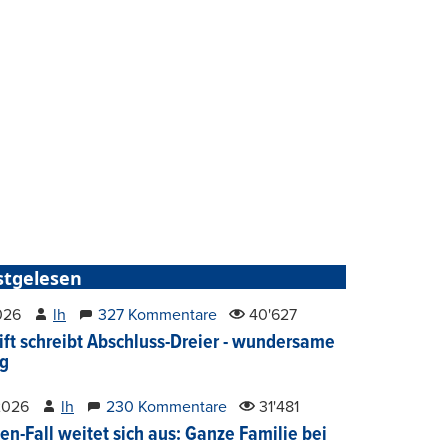
stgelesen
2026
lh
327 Kommentare
40'627
ift schreibt Abschluss-Dreier - wundersame
g
2026
lh
230 Kommentare
31'481
en-Fall weitet sich aus: Ganze Familie bei