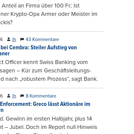
, Anteil an Firma über 100 Fr.: Ist
ener Krypto-Opa Armer oder Meister im
ckis?
26
lh
43 Kommentare
 bei Cembra: Steiler Aufstieg von
ianer
t Officer kennt Swiss Banking vom
sagen – Kür zum Geschäftsleitungs-
ed nach „robustem Prozess“, sagt Bank.
26
lh
8 Kommentare
-Enforcement: Greco lässt Aktionäre im
ln
d. Gewinn im ersten Halbjahr, plus 14
t – Jubel. Doch im Report null Hinweis