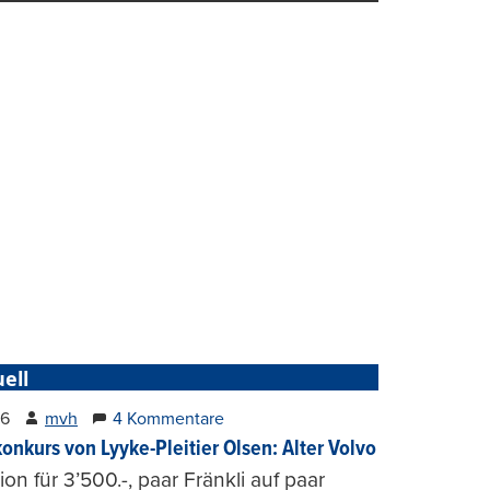
ell
26
mvh
4 Kommentare
konkurs von Lyyke-Pleitier Olsen: Alter Volvo
on für 3’500.-, paar Fränkli auf paar