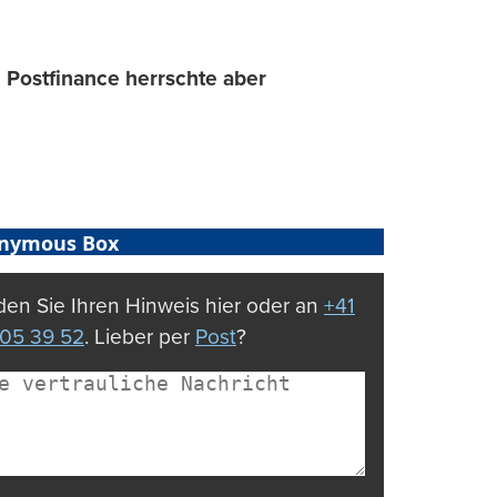
i Postfinance herrschte aber
nymous Box
en Sie Ihren Hinweis hier oder an
+41
05 39 52
. Lieber per
Post
?