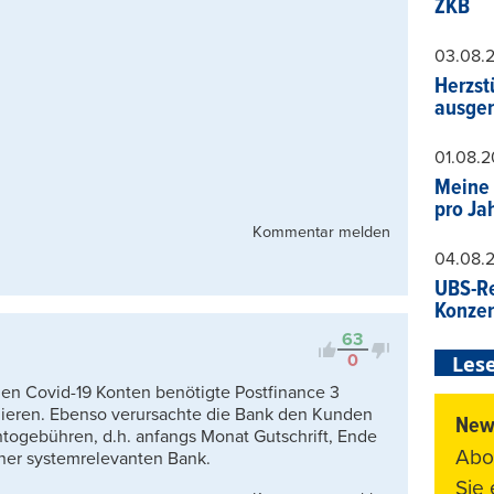
ZKB
03.08.
Herzst
ausger
01.08.
Meine 
pro Ja
Kommentar melden
04.08.
UBS-Re
Konzer
63
0
Lese
i den Covid-19 Konten benötigte Postfinance 3
gieren. Ebenso verursachte die Bank den Kunden
News
togebühren, d.h. anfangs Monat Gutschrift, Ende
Abo
iner systemrelevanten Bank.
Sie