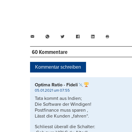
E-
WhatsApp
Twitter
Facebook
LinkedIn
Mail
Seite
drucken
60 Kommentare
Kommentar schreiben
Optima Ratio - Fideli
05.01.2021 um 07:55
Tata kommt aus Indien;
Die Software der Windigen!
Postfinance muss sparen ,
Lässt die Kunden „fahren“.
Schliesst überall die Schalter: