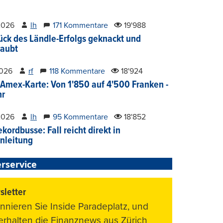
2026
lh
171 Kommentare
19'988
ück des Ländle-Erfolgs geknackt und
aubt
2026
rf
118 Kommentare
18'924
Amex-Karte: Von 1'850 auf 4'500 Franken -
hr
2026
lh
95 Kommentare
18'852
kordbusse: Fall reicht direkt in
nleitung
rservice
letter
nnieren Sie Inside Paradeplatz, und
 erhalten die Finanznews aus Zürich