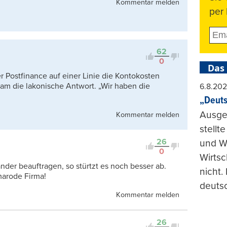
Kommentar melden
per 
62
0
Das
 Postfinance auf einer Linie die Kontokosten
am die lakonische Antwort. „Wir haben die
6.8.20
„Deuts
Ausge
Kommentar melden
stellt
26
und Wi
0
Wirtsc
nder beauftragen, so stürtzt es noch besser ab.
nicht.
marode Firma!
deuts
Kommentar melden
26