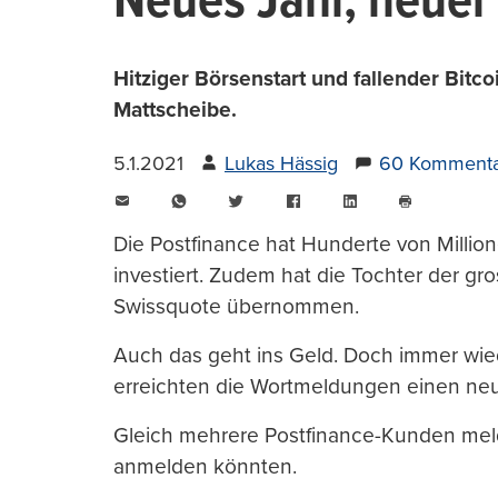
Neues Jahr, neuer
Hitziger Börsenstart und fallender Bitco
Mattscheibe.
5.1.2021
Lukas Hässig
60 Komment
E-
WhatsApp
Twitter
Facebook
LinkedIn
Mail
Seite
drucken
Die Postfinance hat Hunderte von Million
investiert. Zudem hat die Tochter der gr
Swissquote übernommen.
Auch das geht ins Geld. Doch immer wied
erreichten die Wortmeldungen einen n
Gleich mehrere Postfinance-Kunden meld
anmelden könnten.