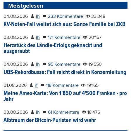
Meistgelesen
04.08.2026
lh
233 Kommentare
33'348
KV-Noten-Fall weitet sich aus: Ganze Familie bei ZKB
03.08.2026
lh
171 Kommentare
20'167
Herzstück des Ländle-Erfolgs geknackt und
ausgeraubt
04.08.2026
lh
95 Kommentare
19'550
UBS-Rekordbusse: Fall reicht direkt in Konzernleitung
01.08.2026
rf
118 Kommentare
19'165
Meine Amex-Karte: Von 1'850 auf 4'500 Franken - pro
Jahr
03.08.2026
lh
61 Kommentare
18'476
Albtraum der Bitcoin-Puristen wird wahr