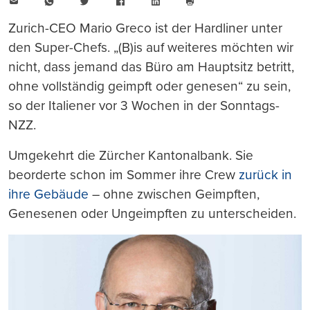
E-
WhatsApp
Twitter
Facebook
LinkedIn
Mail
Seite
drucken
Zurich-CEO Mario Greco ist der Hardliner unter
den Super-Chefs. „(B)is auf weiteres möchten wir
nicht, dass jemand das Büro am Hauptsitz betritt,
ohne vollständig geimpft oder genesen“ zu sein,
so der Italiener vor 3 Wochen in der Sonntags-
NZZ.
Umgekehrt die Zürcher Kantonalbank. Sie
beorderte schon im Sommer ihre Crew
zurück in
ihre Gebäude
– ohne zwischen Geimpften,
Genesenen oder Ungeimpften zu unterscheiden.