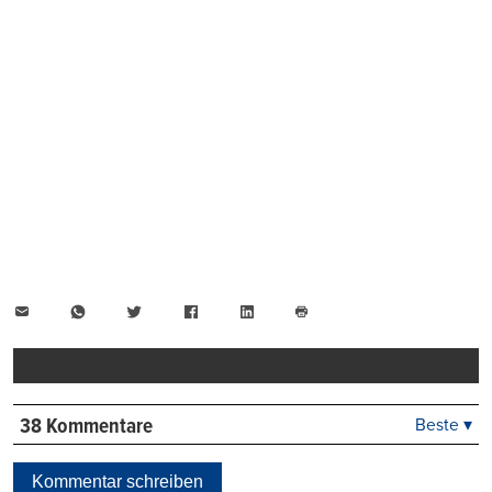
E-
WhatsApp
Twitter
Facebook
LinkedIn
Mail
Seite
drucken
38 Kommentare
Beste ▾
Beste
Neueste
Kommentar schreiben
Viele Antworten