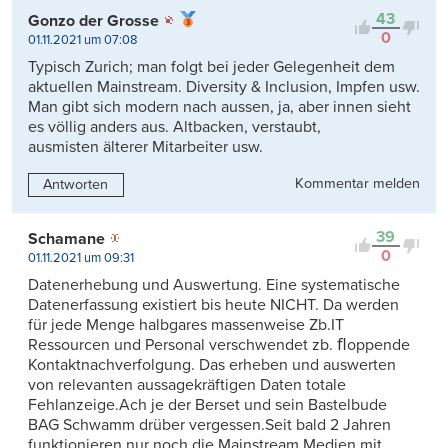
43
Gonzo der Grosse
0
01.11.2021 um 07:08
Typisch Zurich; man folgt bei jeder Gelegenheit dem
aktuellen Mainstream. Diversity & Inclusion, Impfen usw.
Man gibt sich modern nach aussen, ja, aber innen sieht
es völlig anders aus. Altbacken, verstaubt,
ausmisten älterer Mitarbeiter usw.
Kommentar melden
Antworten
39
Schamane
0
01.11.2021 um 09:31
Datenerhebung und Auswertung. Eine systematische
Datenerfassung existiert bis heute NICHT. Da werden
für jede Menge halbgares massenweise Zb.IT
Ressourcen und Personal verschwendet zb. ﬂoppende
Kontaktnachverfolgung. Das erheben und auswerten
von relevanten aussagekräftigen Daten totale
Fehlanzeige.Ach je der Berset und sein Bastelbude
BAG Schwamm drüber vergessen.Seit bald 2 Jahren
funktionieren nur noch die Mainstream Medien mit