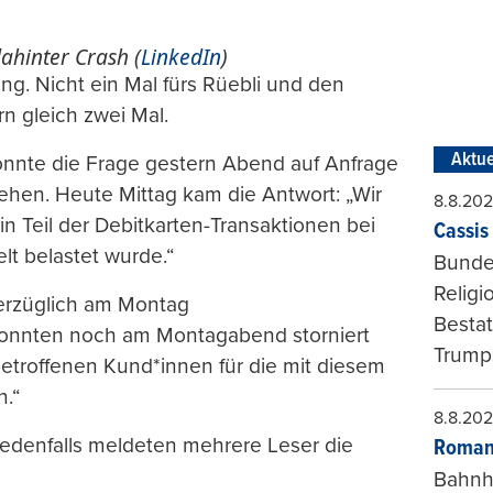
dahinter Crash (
LinkedIn
)
g. Nicht ein Mal fürs Rüebli und den
n gleich zwei Mal.
Aktue
nnte die Frage gestern Abend auf Anfrage
hen. Heute Mittag kam die Antwort: „Wir
8.8.20
n Teil der Debitkarten-Transaktionen bei
Cassis 
t belastet wurde.“
Bundes
Religi
erzüglich am Montag
Bestat
 konnten noch am Montagabend storniert
Trumps
etroffenen Kund*innen für die mit diesem
.“
8.8.20
 Jedenfalls meldeten mehrere Leser die
Roman
Bahnh