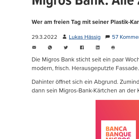
Migros Bank: Alle
Wer am freien Tag mit seiner Plastik-Ka
29.3.2022
Lukas Hässig
57 Kommen
E-
WhatsApp
Twitter
Facebook
LinkedIn
Mail
Seite
drucken
Die Migros Bank sticht seit ein paar Woch
modern, frisch. Herausgeputzte Fassade.
Dahinter öffnet sich ein Abgrund. Zumin
dann sein Migros-Bank-Kärtchen an der K