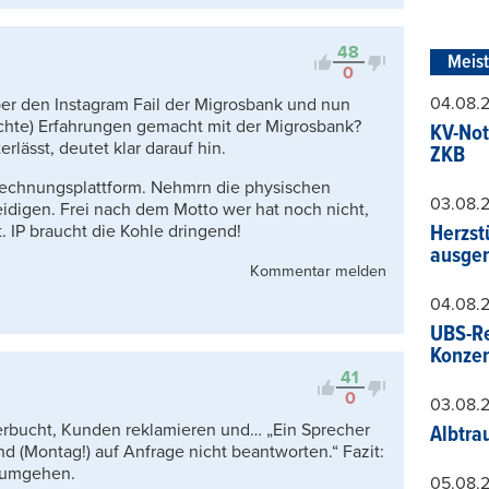
48
Meis
0
04.08.
r den Instagram Fail der Migrosbank und nun
lechte) Erfahrungen gemacht mit der Migrosbank?
KV-Not
rlässt, deutet klar darauf hin.
ZKB
rechnungsplattform. Nehmrn die physischen
03.08.
teidigen. Frei nach dem Motto wer hat noch nicht,
. IP braucht die Kohle dringend!
Herzst
ausger
Kommentar melden
04.08.
UBS-Re
Konzer
41
0
03.08.
verbucht, Kunden reklamieren und… „Ein Sprecher
Albtra
d (Montag!) auf Anfrage nicht beantworten.“ Fazit:
g umgehen.
05.08.