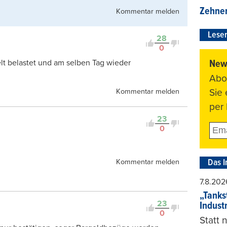
Zehner
Kommentar melden
Leser
28
0
News
lt belastet und am selben Tag wieder
Abo
Sie
Kommentar melden
per 
23
0
Das I
Kommentar melden
7.8.202
„Tankst
23
Indust
0
Statt