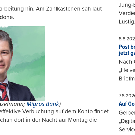
Jung-
arbeitung hin. Am Zahlkästchen sah laut
Verdie
 done.
Lustig
8.8.20
Post b
jetzt 
Nach G
„Helve
Briefm
7.8.202
Kunzelmann;
Migros Bank
)
Auf Go
 effektive Verbuchung auf dem Konto findet
Gelbe
schah dort in der Nacht auf Montag die
„Digit
Servic