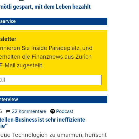
nötli gespart, mit dem Leben bezahlt
service
letter
nnieren Sie Inside Paradeplatz, und
 erhalten die Finanznews aus Zürich
E-Mail zugestellt.
nterview
6
22 Kommentare
Podcast
ellen-Business ist sehr ineffiziente
rie“
 neue Technologien zu umarmen, herrscht