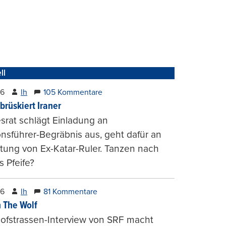
ll
26
lh
105 Kommentare
brüskiert Iraner
rat schlägt Einladung an
onsführer-Begräbnis aus, geht dafür an
tung von Ex-Katar-Ruler. Tanzen nach
 Pfeife?
26
lh
81 Kommentare
 The Wolf
ofstrassen-Interview von SRF macht