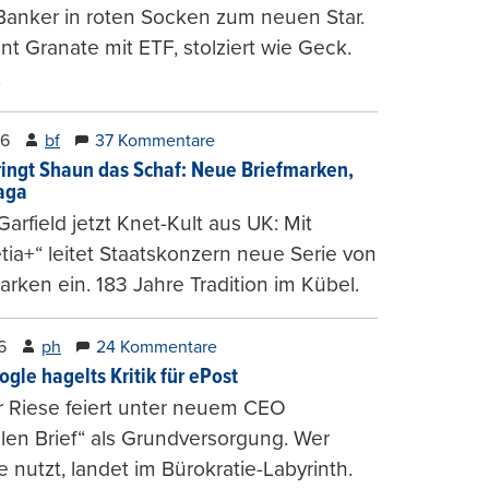
Banker in roten Socken zum neuen Star.
nt Granate mit ETF, stolziert wie Geck.
.
26
bf
37 Kommentare
ringt Shaun das Schaf: Neue Briefmarken,
gaga
arfield jetzt Knet-Kult aus UK: Mit
tia+“ leitet Staatskonzern neue Serie von
arken ein. 183 Jahre Tradition im Kübel.
6
ph
24 Kommentare
ogle hagelts Kritik für ePost
r Riese feiert unter neuem CEO
alen Brief“ als Grundversorgung. Wer
e nutzt, landet im Bürokratie-Labyrinth.