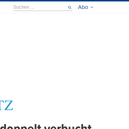
Suche
Abo
nach: