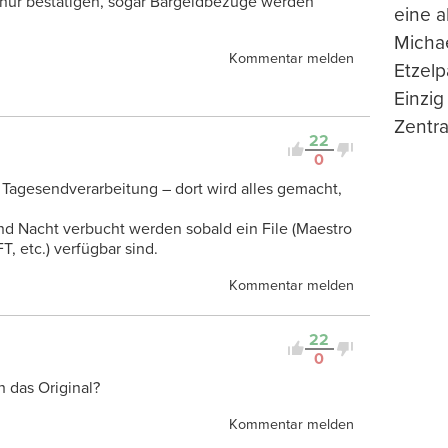
 nur bestätigen, sogar Bargeldbezüge werden
eine 
Michae
Kommentar melden
Etzelp
Einzig
Zentra
22
0
r Tagesendverarbeitung – dort wird alles gemacht,
nd Nacht verbucht werden sobald ein File (Maestro
, etc.) verfügbar sind.
Kommentar melden
22
0
h das Original?
Kommentar melden