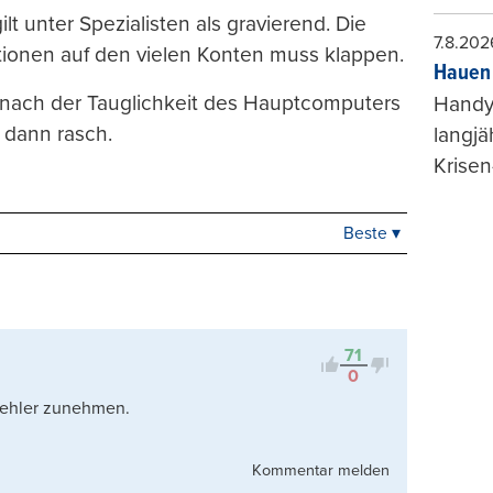
lt unter Spezialisten als gravierend. Die
7.8.202
ionen auf den vielen Konten muss klappen.
Hauen 
n nach der Tauglichkeit des Hauptcomputers
Handy-
 dann rasch.
langjä
Krisen
Beste ▾
Beste
Neueste
Viele Antworten
Kontrovers
71
0
 fehler zunehmen.
Kommentar melden