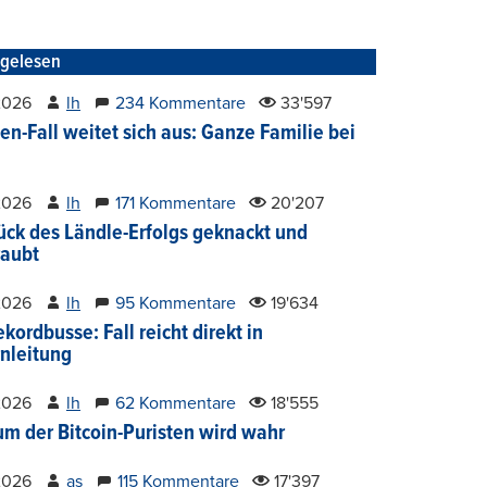
tgelesen
2026
lh
234 Kommentare
33'597
en-Fall weitet sich aus: Ganze Familie bei
2026
lh
171 Kommentare
20'207
ück des Ländle-Erfolgs geknackt und
aubt
2026
lh
95 Kommentare
19'634
kordbusse: Fall reicht direkt in
nleitung
2026
lh
62 Kommentare
18'555
um der Bitcoin-Puristen wird wahr
2026
as
115 Kommentare
17'397