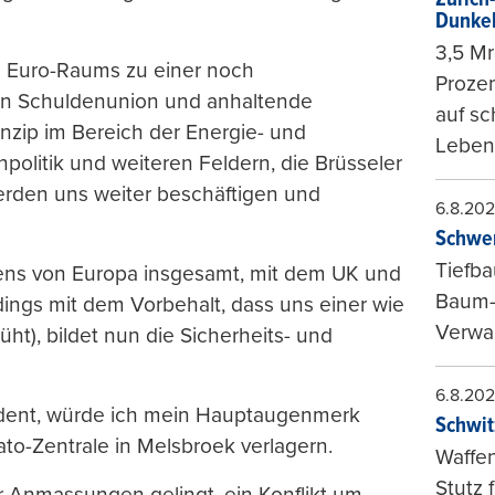
Dunke
3,5 Mr
s Euro-Raums zu einer noch
Prozen
rten Schuldenunion und anhaltende
auf sc
nzip im Bereich der Energie- und
Leben
politik und weiteren Feldern, die Brüsseler
erden uns weiter beschäftigen und
6.8.20
Schwer
Tiefba
ens von Europa insgesamt, mit dem UK und
Baum-
ings mit dem Vorbehalt, dass uns einer wie
Verwal
ht), bildet nun die Sicherheits- und
6.8.20
dent, würde ich mein Hauptaugenmerk
Schwit
o-Zentrale in Melsbroek verlagern.
Waffen
Stutz 
r Anmassungen gelingt, ein Konflikt um