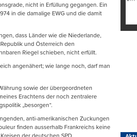
ionsgrade, nicht in Erfüllung gegangen. Ein
 1974 in die damalige EWG und die damit
ungen, dass Länder wie die Niederlande,
Republik und Österreich den
baren Riegel schieben, nicht erfüllt.
eich angenähert; wie lange noch, darf man
d Währung sowie der übergeordneten
n meines Erachtens der noch zentralere
gspolitik „besorgen“.
langenden, anti-amerikanischen Zuckungen
Couleur finden ausserhalb Frankreichs keine
n Kreisen der deutschen SPD.
Aktu