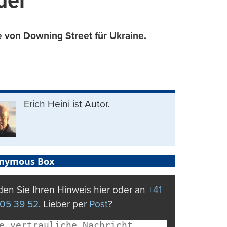
der
 von Downing Street für Ukraine.
Erich Heini ist Autor.
nymous Box
en Sie Ihren Hinweis hier oder an
+41
05 39 52
. Lieber per
Post
?