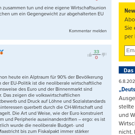
en zusammen tun und eine eigene Wirtschaftsunion
News
eichen um ein Gegengewicht zur abgehalterten EU
Abo
Sie
Kommentar melden
per 
33
0
Das
chon heute ein Alptraum für 90% der Bevölkerung
6.8.20
 der EU-Politik ist die neoliberale wirtschaftliche
„Deuts
ionsweise des Euro und der Binnenmarkt sind
r. Das zeigen die volkswirtschaftlichen
Ausge
bewerb und Druck auf Löhne und Sozialstandards
stellt
interessen querbett durch die CH-Wirtschaft und
gelt. Die Art und Weise, wie der Euro konstruiert
und Wi
um und Peripherie auseinanderdriften – ergo: es ist
Wirtsc
tzlich wurde die neoliberale Budget- und
nicht.
Maastricht bis zum Fiskalpakt immer stärker