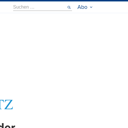
Suche
Abo
nach: