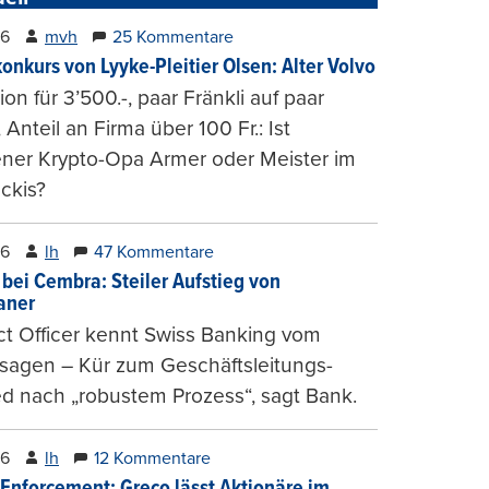
26
mvh
25 Kommentare
konkurs von Lyyke-Pleitier Olsen: Alter Volvo
on für 3’500.-, paar Fränkli auf paar
, Anteil an Firma über 100 Fr.: Ist
ener Krypto-Opa Armer oder Meister im
ckis?
26
lh
47 Kommentare
 bei Cembra: Steiler Aufstieg von
ianer
t Officer kennt Swiss Banking vom
sagen – Kür zum Geschäftsleitungs-
ed nach „robustem Prozess“, sagt Bank.
26
lh
12 Kommentare
-Enforcement: Greco lässt Aktionäre im