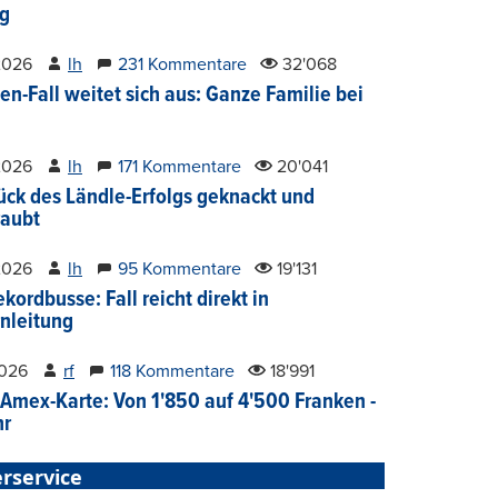
g
2026
lh
231 Kommentare
32'068
en-Fall weitet sich aus: Ganze Familie bei
2026
lh
171 Kommentare
20'041
ück des Ländle-Erfolgs geknackt und
aubt
2026
lh
95 Kommentare
19'131
kordbusse: Fall reicht direkt in
nleitung
2026
rf
118 Kommentare
18'991
Amex-Karte: Von 1'850 auf 4'500 Franken -
hr
rservice