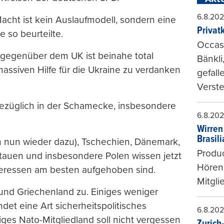
6.8.20
 Macht ist kein Auslaufmodell, sondern eine
Privat
 so beurteilte.
Occasi
gegenüber dem UK ist beinahe total
Bänkli
ssiven Hilfe für die Ukraine zu verdanken
gefall
Verste
sbezüglich in der Schamecke, insbesondere
6.8.20
Wirren
Brasil
ch nun wieder dazu), Tschechien, Dänemark,
Produc
itauen und insbesondere Polen wissen jetzt
Hören
nteressen am besten aufgehoben sind.
Mitgli
 und Griechenland zu. Einiges weniger
det eine Art sicherheitspolitisches
6.8.20
iges Nato-Mitgliedland soll nicht vergessen
Zurich