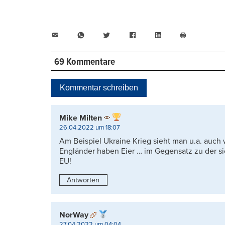
E-
WhatsApp
Twitter
Facebook
LinkedIn
Mail
Seite
drucken
69 Kommentare
Kommentar schreiben
Mike Milten
26.04.2022 um 18:07
Am Beispiel Ukraine Krieg sieht man u.a. auc
Engländer haben Eier … im Gegensatz zu der s
EU!
Antworten
NorWay
27.04.2022 um 04:04