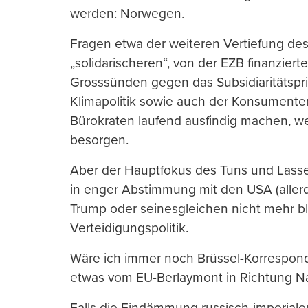
werden: Norwegen.
Fragen etwa der weiteren Vertiefung de
„solidarischeren“, von der EZB finanzie
Grosssünden gegen das Subsidiaritätspri
Klimapolitik sowie auch der Konsumenten
Bürokraten laufend ausfindig machen, w
besorgen.
Aber der Hauptfokus des Tuns und Lass
in enger Abstimmung mit den USA (allerd
Trump oder seinesgleichen nicht mehr blü
Verteidigungspolitik.
Wäre ich immer noch Brüssel-Korrespon
etwas vom EU-Berlaymont in Richtung Nat
Falls die Eindämmung russisch-imperiale