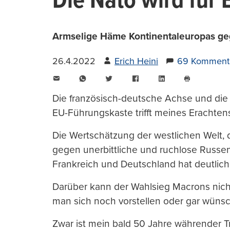
Die Nato wird für
Armselige Häme Kontinentaleuropas gege
26.4.2022
Erich Heini
69 Komment
E-
WhatsApp
Twitter
Facebook
LinkedIn
Mail
Seite
drucken
Die französisch-deutsche Achse und die 
EU-Führungskaste trifft meines Erachte
Die Wertschätzung der westlichen Welt,
gegen unerbittliche und ruchlose Russen 
Frankreich und Deutschland hat deutli
Darüber kann der Wahlsieg Macrons nic
man sich noch vorstellen oder gar wünsc
Zwar ist mein bald 50 Jahre währender T