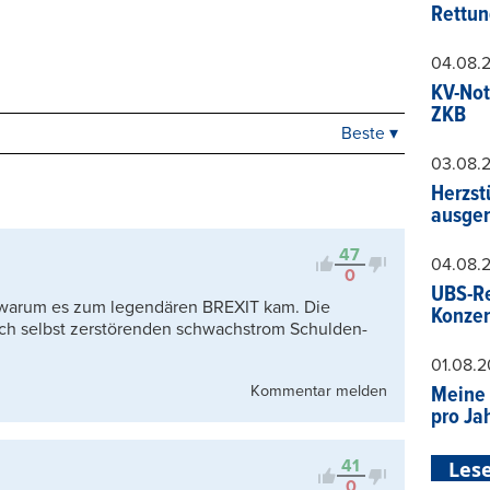
Rettun
04.08.
KV-Not
ZKB
Beste ▾
Beste
03.08.
Neueste
Herzst
Viele Antworten
ausger
Kontrovers
47
04.08.
0
UBS-Re
h warum es zum legendären BREXIT kam. Die
Konzer
ich selbst zerstörenden schwachstrom Schulden-
01.08.
Kommentar melden
Meine 
pro Ja
41
Lese
0