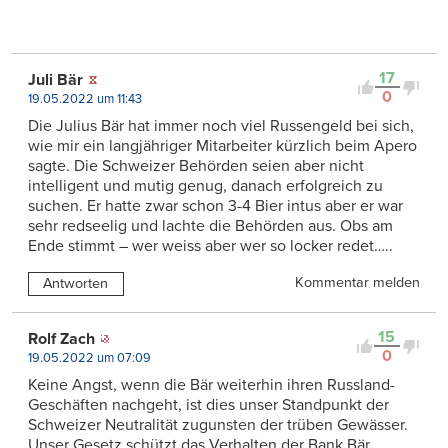
17
Juli Bär
0
19.05.2022 um 11:43
Die Julius Bär hat immer noch viel Russengeld bei sich,
wie mir ein langjähriger Mitarbeiter kürzlich beim Apero
sagte. Die Schweizer Behörden seien aber nicht
intelligent und mutig genug, danach erfolgreich zu
suchen. Er hatte zwar schon 3-4 Bier intus aber er war
sehr redseelig und lachte die Behörden aus. Obs am
Ende stimmt – wer weiss aber wer so locker redet…..
Kommentar melden
Antworten
15
Rolf Zach
0
19.05.2022 um 07:09
Keine Angst, wenn die Bär weiterhin ihren Russland-
Geschäften nachgeht, ist dies unser Standpunkt der
Schweizer Neutralität zugunsten der trüben Gewässer.
Unser Gesetz schützt das Verhalten der Bank Bär,