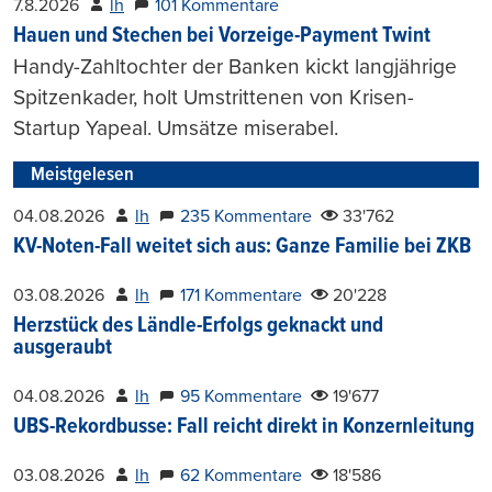
7.8.2026
lh
101 Kommentare
Hauen und Stechen bei Vorzeige-Payment Twint
Handy-Zahltochter der Banken kickt langjährige
Spitzenkader, holt Umstrittenen von Krisen-
Startup Yapeal. Umsätze miserabel.
Meistgelesen
04.08.2026
lh
235 Kommentare
33'762
KV-Noten-Fall weitet sich aus: Ganze Familie bei ZKB
03.08.2026
lh
171 Kommentare
20'228
Herzstück des Ländle-Erfolgs geknackt und
ausgeraubt
04.08.2026
lh
95 Kommentare
19'677
UBS-Rekordbusse: Fall reicht direkt in Konzernleitung
03.08.2026
lh
62 Kommentare
18'586