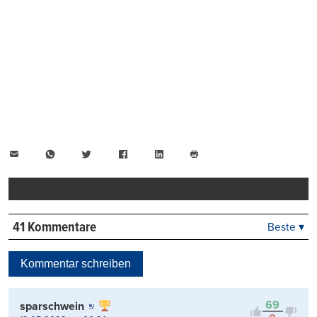
E-
WhatsApp
Twitter
Facebook
LinkedIn
Mail
Seite
drucken
41 Kommentare
Beste ▾
Beste
Neueste
Kommentar schreiben
Viele Antworten
Kontrovers
69
sparschwein