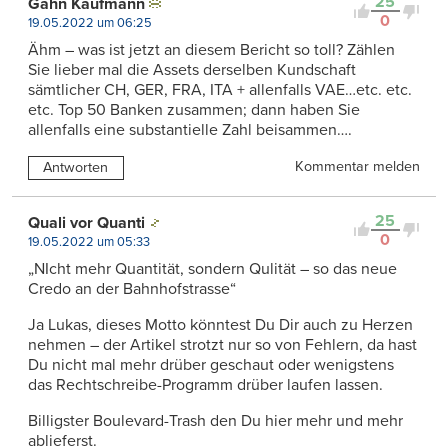
25
Gähn Kaufmann
0
19.05.2022 um 06:25
Ähm – was ist jetzt an diesem Bericht so toll? Zählen
Sie lieber mal die Assets derselben Kundschaft
sämtlicher CH, GER, FRA, ITA + allenfalls VAE…etc. etc.
etc. Top 50 Banken zusammen; dann haben Sie
allenfalls eine substantielle Zahl beisammen….
Kommentar melden
Antworten
25
Quali vor Quanti
0
19.05.2022 um 05:33
„NIcht mehr Quantität, sondern Qulität – so das neue
Credo an der Bahnhofstrasse“
Ja Lukas, dieses Motto könntest Du Dir auch zu Herzen
nehmen – der Artikel strotzt nur so von Fehlern, da hast
Du nicht mal mehr drüber geschaut oder wenigstens
das Rechtschreibe-Programm drüber laufen lassen.
Billigster Boulevard-Trash den Du hier mehr und mehr
ablieferst.