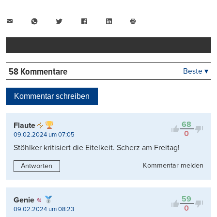
E-
WhatsApp
Twitter
Facebook
LinkedIn
Mail
Seite
drucken
58 Kommentare
Beste ▾
Beste
Neueste
Kommentar schreiben
Viele Antworten
Kontrovers
68
Flaute
0
09.02.2024 um 07:05
Stöhlker kritisiert die Eitelkeit. Scherz am Freitag!
Kommentar melden
Antworten
59
Genie
0
09.02.2024 um 08:23