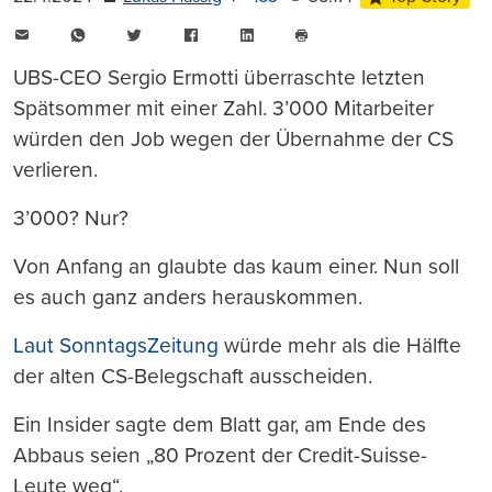
E-
WhatsApp
Twitter
Facebook
LinkedIn
Mail
Seite
drucken
UBS-CEO Sergio Ermotti überraschte letzten
Spätsommer mit einer Zahl. 3’000 Mitarbeiter
würden den Job wegen der Übernahme der CS
verlieren.
3’000? Nur?
Von Anfang an glaubte das kaum einer. Nun soll
es auch ganz anders herauskommen.
Laut SonntagsZeitung
würde mehr als die Hälfte
der alten CS-Belegschaft ausscheiden.
Ein Insider sagte dem Blatt gar, am Ende des
Abbaus seien „80 Prozent der Credit-Suisse-
Leute weg“.