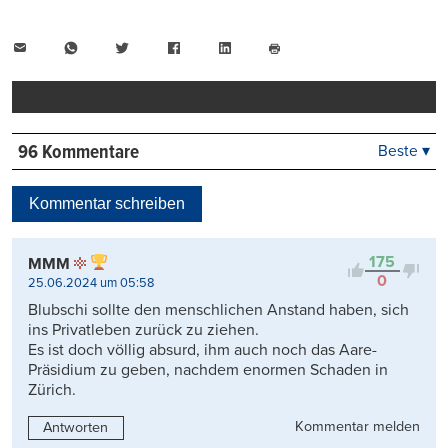
E-
WhatsApp
Twitter
Facebook
LinkedIn
Mail
Seite
drucken
96 Kommentare
Beste ▾
Beste
Neueste
Kommentar schreiben
Viele Antworten
Kontrovers
175
MMM
0
25.06.2024 um 05:58
Blubschi sollte den menschlichen Anstand haben, sich
ins Privatleben zurück zu ziehen.
Es ist doch völlig absurd, ihm auch noch das Aare-
Präsidium zu geben, nachdem enormen Schaden in
Zürich.
Kommentar melden
Antworten