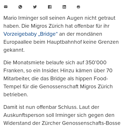
E-
WhatsApp
Twitter
Facebook
LinkedIn
Mail
Seite
drucken
Mario Irminger soll seinen Augen nicht getraut
haben. Die Migros Zürich hat offenbar für ihr
Vorzeigebaby „Bridge“
an der mondänen
Europaallee beim Hauptbahnhof keine Grenzen
gekannt.
Die Monatsmiete belaufe sich auf 350’000
Franken, so ein Insider. Hinzu kämen über 70
Mitarbeiter, die das Bridge als hippen Food-
Tempel für die Genossenschaft Migros Zürich
betrieben.
Damit ist nun offenbar Schluss. Laut der
Auskunftsperson soll Irminger sich gegen den
Widerstand der Zürcher Genossenschafts-Bosse