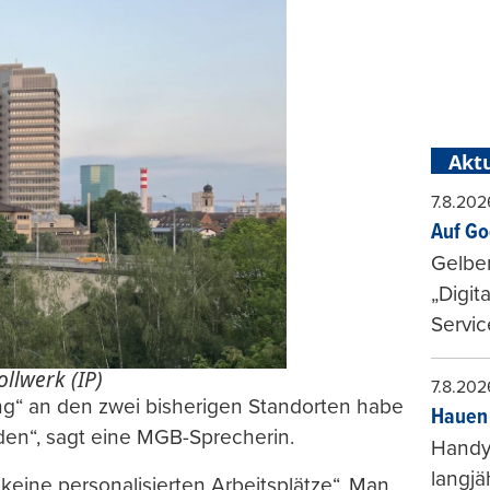
Aktu
7.8.202
Auf Go
Gelbe
„Digit
Servic
ollwerk (IP)
7.8.202
ng“ an den zwei bisherigen Standorten habe
Hauen 
rden“, sagt eine MGB-Sprecherin.
Handy-
langjä
keine personalisierten Arbeitsplätze“. Man