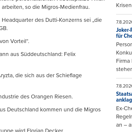
Krisen
 arbeiten, so die Migros-Medienfrau.
eadquarter des Dutti-Konzerns sei „die
7.8.202
GB.
Joker-P
für Ch
on Vorteil“.
Person
Konkur
ann aus Süddeutschland: Felix
Firma 
stehen
yzta, die sich aus der Schieflage
7.8.202
Staats
Industrie des Orangen Riesen.
ankla
Ex-Che
e aus Deutschland kommen und die Migros
Regeln
an – a
uppe wird Florian Decker.