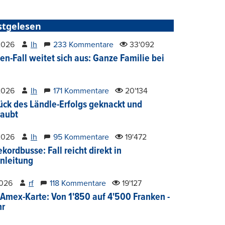
stgelesen
2026
lh
233 Kommentare
33'092
en-Fall weitet sich aus: Ganze Familie bei
2026
lh
171 Kommentare
20'134
ück des Ländle-Erfolgs geknackt und
aubt
2026
lh
95 Kommentare
19'472
kordbusse: Fall reicht direkt in
nleitung
2026
rf
118 Kommentare
19'127
Amex-Karte: Von 1'850 auf 4'500 Franken -
hr