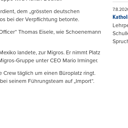
7.8.202
erdient, dem „grössten deutschen
Kathol
os bei der Verpflichtung betonte.
Lehrp
n Officer“ Thomas Eisele, wie Schoenemann
Schul
Spruch
 Mexiko landete, zur Migros. Er nimmt Platz
Migros-Gruppe unter CEO Mario Irminger.
ie Crew täglich um einen Büroplatz ringt.
h bei seinem Führungsteam auf „Import“.