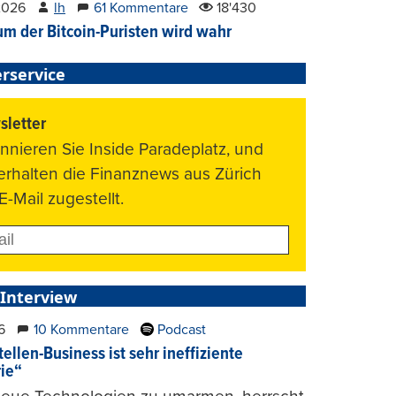
2026
lh
61 Kommentare
18'430
um der Bitcoin-Puristen wird wahr
rservice
letter
nnieren Sie Inside Paradeplatz, und
 erhalten die Finanznews aus Zürich
E-Mail zugestellt.
 Interview
6
10 Kommentare
Podcast
ellen-Business ist sehr ineffiziente
rie“