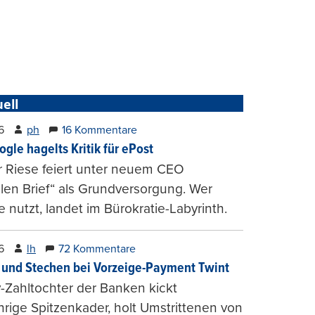
ell
6
ph
16 Kommentare
ogle hagelts Kritik für ePost
r Riese feiert unter neuem CEO
alen Brief“ als Grundversorgung. Wer
e nutzt, landet im Bürokratie-Labyrinth.
6
lh
72 Kommentare
und Stechen bei Vorzeige-Payment Twint
Zahltochter der Banken kickt
hrige Spitzenkader, holt Umstrittenen von