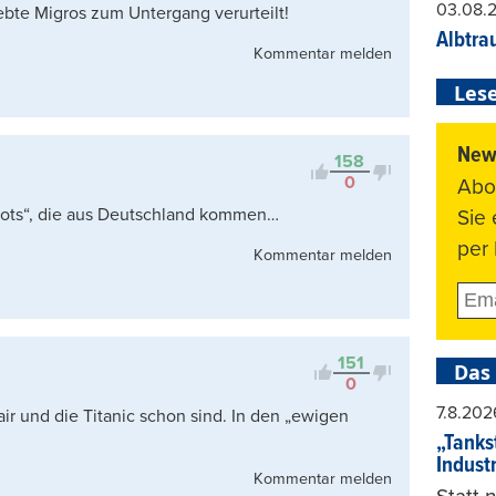
03.08.
liebte Migros zum Untergang verurteilt!
Albtra
Kommentar melden
Lese
News
158
0
Abo
ots“, die aus Deutschland kommen…
Sie
per 
Kommentar melden
151
Das
0
7.8.202
air und die Titanic schon sind. In den „ewigen
„Tankst
Indust
Kommentar melden