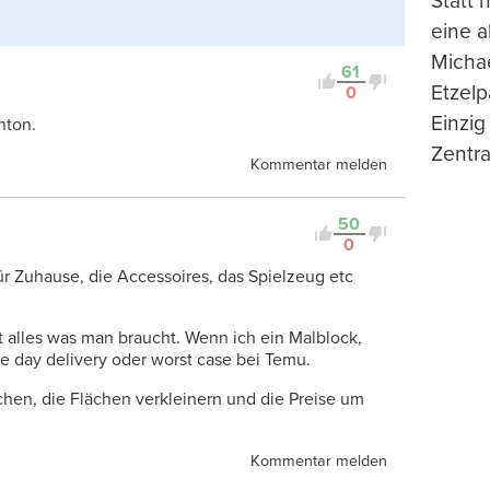
Statt
eine 
Michae
61
Etzelp
0
Einzig
nton.
Zentra
Kommentar melden
50
0
für Zuhause, die Accessoires, das Spielzeug etc
rt alles was man braucht. Wenn ich ein Malblock,
me day delivery oder worst case bei Temu.
hen, die Flächen verkleinern und die Preise um
Kommentar melden