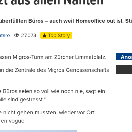
zt aus allen Nähten
rfüllten Büros – auch weil Homeoffice out ist. Sti
tare
27.073
Top-Story
Ano
ossen Migros-Turm am Zürcher Limmatplatz.
d in die Zentrale des Migros Genossenschafts
 Büros seien so voll wie noch nie, sagt ein
alle sind gestresst.“
 nicht gehen mussten, wieder vor Ort:
r en vogue.