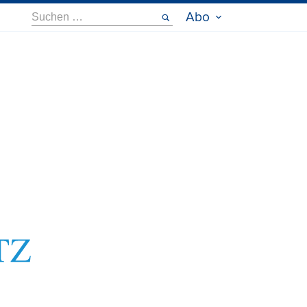
Suche
Abo
nach: