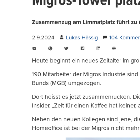
Migros-Tower plat
Zusammenzug am Limmatplatz führt zu übe
2.9.2024
Lukas Hässig
104 Kommen
E-
WhatsApp
Twitter
Facebook
LinkedIn
Mail
Seite
drucken
Heute beginnt ein neues Zeitalter im gr
190 Mitarbeiter der Migros Industrie sin
Bunds (MGB) umgezogen.
Dort heisst es jetzt zusammenrücken. Die
Insider. „Zeit für einen Kaffee hat keiner, 
Neben den neuen Kollegen sind jene, die
Homeoffice ist bei der Migros nicht meh