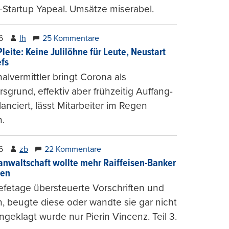
-Startup Yapeal. Umsätze miserabel.
6
lh
25 Kommentare
leite: Keine Julilöhne für Leute, Neustart
efs
alvermittler bringt Corona als
sgrund, effektiv aber frühzeitig Auffang-
lanciert, lässt Mitarbeiter im Regen
.
6
zb
22 Kommentare
anwaltschaft wollte mehr Raiffeisen-Banker
gen
fetage übersteuerte Vorschriften und
, beugte diese oder wandte sie gar nicht
ngeklagt wurde nur Pierin Vincenz. Teil 3.