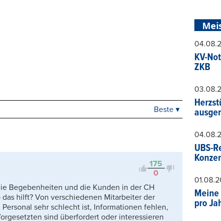
Mei
04.08.
KV-Not
ZKB
03.08.
Herzst
Beste ▾
ausger
Beste
Neueste
04.08.
Viele Antworten
UBS-Re
Kontrovers
Konzer
175
0
01.08.
die Begebenheiten und die Kunden in der CH
Meine 
 das hilft? Von verschiedenen Mitarbeiter der
pro Ja
Personal sehr schlecht ist, Informationen fehlen,
Vorgesetzten sind überfordert oder interessieren