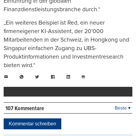
Einführung in der globalen
Finanzdienstleistungsbranche durch.“
„Ein weiteres Beispiel ist Red, ein neuer
firmeneigener KI-Assistent, der 20’000
Mitarbeitenden in der Schweiz, in Hongkong und
Singapur einfachen Zugang zu UBS-
Produktinformationen und Investmentresearch
bieten wird.“
E-
WhatsApp
Twitter
Facebook
LinkedIn
Mail
Seite
drucken
107 Kommentare
Beste ▾
Beste
Neueste
Kommentar schreiben
Viele Antworten
Kontrovers