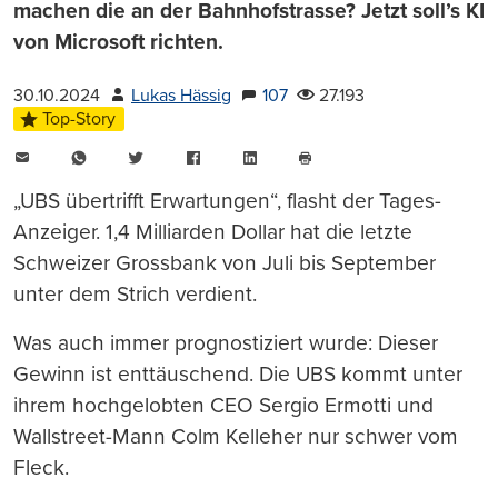
machen die an der Bahnhofstrasse? Jetzt soll’s KI
von Microsoft richten.
30.10.2024
Lukas Hässig
107
27.193
Top-Story
E-
WhatsApp
Twitter
Facebook
LinkedIn
Mail
Seite
drucken
„UBS übertrifft Erwartungen“, flasht der Tages-
Anzeiger. 1,4 Milliarden Dollar hat die letzte
Schweizer Grossbank von Juli bis September
unter dem Strich verdient.
Was auch immer prognostiziert wurde: Dieser
Gewinn ist enttäuschend. Die UBS kommt unter
ihrem hochgelobten CEO Sergio Ermotti und
Wallstreet-Mann Colm Kelleher nur schwer vom
Fleck.