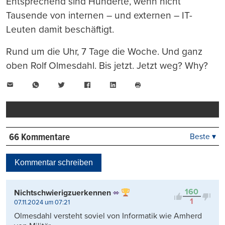
Entsprechend sind Hunderte, wenn nicht
Tausende von internen – und externen – IT-
Leuten damit beschäftigt.
Rund um die Uhr, 7 Tage die Woche. Und ganz
oben Rolf Olmesdahl. Bis jetzt. Jetzt weg? Why?
E-
WhatsApp
Twitter
Facebook
LinkedIn
Mail
Seite
drucken
66 Kommentare
Beste ▾
Beste
Neueste
Kommentar schreiben
Viele Antworten
Kontrovers
160
Nichtschwierigzuerkennen
1
07.11.2024 um 07:21
Olmesdahl versteht soviel von Informatik wie Amherd