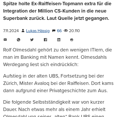
Spitze holte Ex-Raiffeisen-Topmann extra für die
Integration der Million CS-Kunden in die neue
Superbank zurück. Laut Quelle jetzt gegangen.
7.11.2024
Lukas Hässig
66
20.110
E-
WhatsApp
Twitter
Facebook
LinkedIn
Mail
Seite
drucken
Rolf Olmesdahl gehört zu den wenigen ITlern, die
man im Banking mit Namen kennt. Olmesdahls
Werdegang liest sich eindrücklich:
Aufstieg in der alten UBS, Fortsetzung bei der
Zürich, Mister Avaloq bei der Raiffeisen. Dort kams
dann aufgrund einer Privatgeschichte zum Aus.
Die folgende Selbstständigkeit war von kurzer
Dauer. Nach etwas mehr als einem Jahr erhielt
Olmesdahl von seiner „alten“ Bank UBS einen