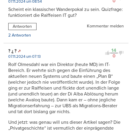
0
07.11.2024 um 08:54
Scheint ein klassischer Wanderpokal zu sein. Quizfrage:
funktioniert die Raiffeisen IT gut?
Kommentar melden
Antworten
2 Antworten
14
? ¿ ?
0
07.11.2024 um 07:13
Rolf Olmesdahl war ein Direktor (heute MD) im IT-
Bereich. Er wehrte sich gegen die Einführung des
aktuellen neuen Systems und baute einen „Plan B“
(welcher jedoch nie veröffentlicht wurde). In der Folge
ging er zur Raiffeisen und flickte dort unendlich lange
(und unendlich teuer) an der Di Alba Ablösung herum
(welche Avaloq baute). Dann kam er – ohne jegliche
Migrationserfahrung – zur UBS als Migrations-Berater
und tat dort bislang gar nichts.
Und jetzt: was genau will uns dieser Artikel sagen? Die
„Privatgeschichte“ ist vermutlich der einprägendste