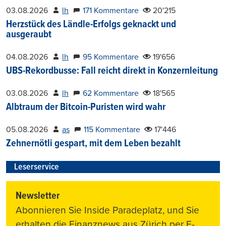
03.08.2026
lh
171 Kommentare
20'215
Herzstück des Ländle-Erfolgs geknackt und
ausgeraubt
04.08.2026
lh
95 Kommentare
19'656
UBS-Rekordbusse: Fall reicht direkt in Konzernleitung
03.08.2026
lh
62 Kommentare
18'565
Albtraum der Bitcoin-Puristen wird wahr
05.08.2026
as
115 Kommentare
17'446
Zehnernötli gespart, mit dem Leben bezahlt
Leserservice
Newsletter
Abonnieren Sie Inside Paradeplatz, und Sie
erhalten die Finanznews aus Zürich per E-