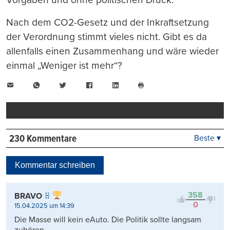
Nach dem CO2-Gesetz und der Inkraftsetzung
der Verordnung stimmt vieles nicht. Gibt es da
allenfalls einen Zusammenhang und wäre wieder
einmal „Weniger ist mehr“?
E-
WhatsApp
Twitter
Facebook
LinkedIn
Mail
Seite
drucken
230 Kommentare
Beste ▾
Beste
Neueste
Kommentar schreiben
Viele Antworten
Kontrovers
358
BRAVO
0
15.04.2025 um 14:39
Die Masse will kein eAuto. Die Politik sollte langsam
zuhören.